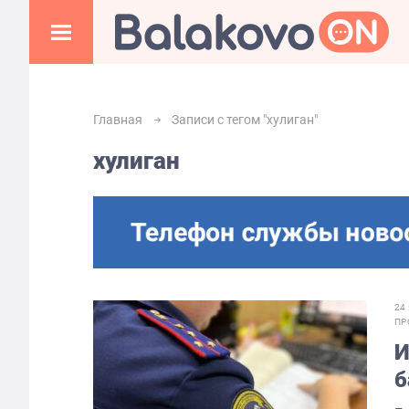
Главная
Записи с тегом "хулиган"
хулиган
24
ПР
И
б