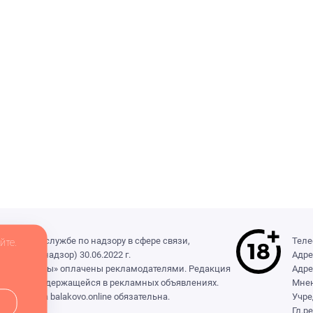
деральной службе по надзору в сфере связи,
Теле
йте.
(Роскомнадзор) 30.06.2022 г.
Адре
ры», «Выборы» оплачены рекламодателями. Редакция
Адре
формации, содержащейся в рекламных объявлениях.
Мнен
сылка на balakovo.online обязательна.
Учре
Гл.р