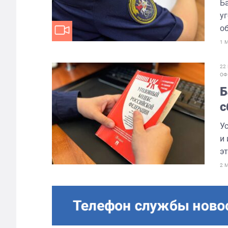
Б
у
об
1 
22
ОФ
Б
с
У
и
эт
2 