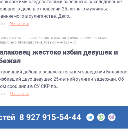
алаковскими следователями завершено расследование
головного дела в отношении 25-летнего мужчины,
виняемого в хулиганстве. Дело...
Читать »
МИН
 НОЯБРЯ В 11:40 —
БЕЗОПАСНОСТЬ
,
ВАЖНОЕ
,
ГОРОД
,
КРИМИНАЛ
,
ЛЮДИ
,
ИЦИАЛЬНО
,
ПРОИСШЕСТВИЕ
,
РОЗЫСК
— 👁 724 —
алаковец жестоко избил девушек и
бежал
строивший дебош в развлекательном заведении Балаково
 избивший двух девушек 25-летний хулиган задержан. Об
ом сообщили в СУ СКР по...
Читать »
МИН