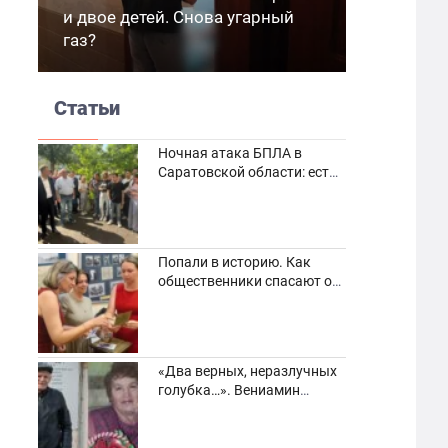
и двое детей. Снова угарный
газ?
Статьи
Ночная атака БПЛА в
Саратовской области: есть
погибшие и пострадавшие
Попали в историю. Как
общественники спасают от
забвения старинные
фотоархивы
«Два верных, неразлучных
голубка…». Вениамин
Кузнецов вспоминает о
своей супруге