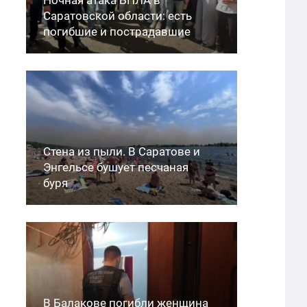
Саратовской области: есть
погибшие и пострадавшие
Стена из пыли. В Саратове и
Энгельсе бушует песчаная
буря
В Балакове погибли женщина