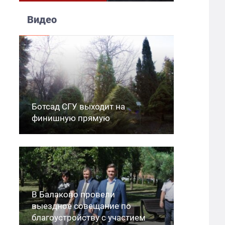
Видео
Ботсад СГУ выходит на
финишную прямую
В Балаково провели
выездное совещание по
благоустройству с участием