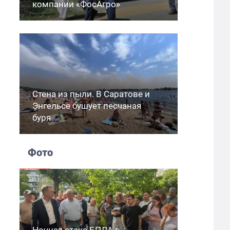
компании «ФосАгро»
Стена из пыли. В Саратове и
Энгельсе бушует песчаная
буря
Фото
Ночная атака БПЛА в