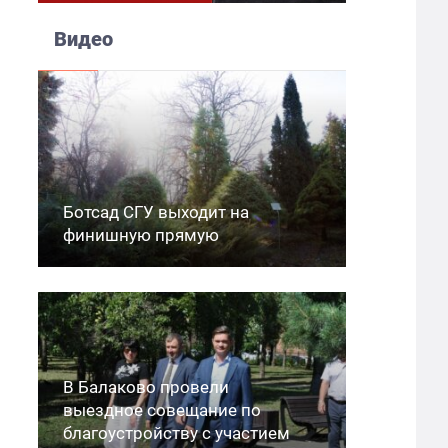
Видео
Ботсад СГУ выходит на
финишную прямую
В Балаково провели
выездное совещание по
благоустройству с участием