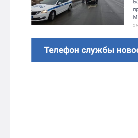
Б
п
М
2 