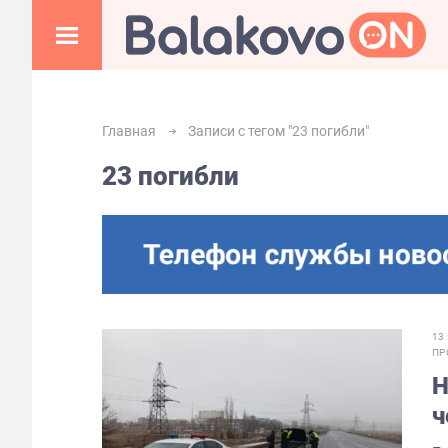
Главная
Записи с тегом "23 погибли"
23 погибли
13
ПР
Н
ч