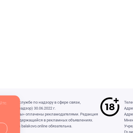
деральной службе по надзору в сфере связи,
Теле
йте.
(Роскомнадзор) 30.06.2022 г.
Адре
ры», «Выборы» оплачены рекламодателями. Редакция
Адре
формации, содержащейся в рекламных объявлениях.
Мнен
сылка на balakovo.online обязательна.
Учре
Гл.р