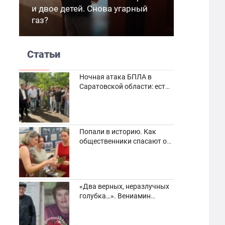
и двое детей. Снова угарный
газ?
Статьи
Ночная атака БПЛА в
Саратовской области: есть
погибшие и пострадавшие
Попали в историю. Как
общественники спасают от
забвения старинные
фотоархивы
«Два верных, неразлучных
голубка…». Вениамин
Кузнецов вспоминает о
своей супруге