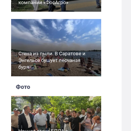
компании «ФосАгро»
Стена из пыли. В Саратове и
Энгельсе бушует песчаная
буря
Фото
Ночная атака БПЛА в