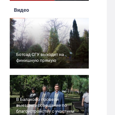
Видео
Ботсад СГУ выходит на
финишную прямую
В Балаково провели
выездное совещание по
благоустройству с участием