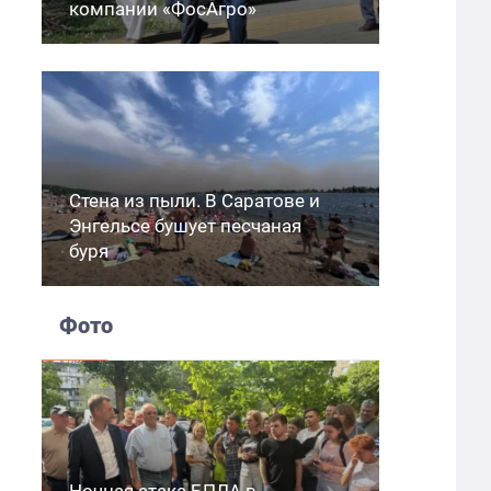
компании «ФосАгро»
Стена из пыли. В Саратове и
Энгельсе бушует песчаная
буря
Фото
Ночная атака БПЛА в