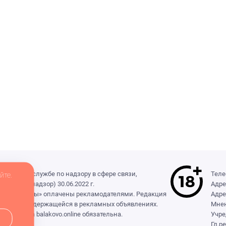
деральной службе по надзору в сфере связи,
Теле
йте.
(Роскомнадзор) 30.06.2022 г.
Адре
ры», «Выборы» оплачены рекламодателями. Редакция
Адре
формации, содержащейся в рекламных объявлениях.
Мнен
сылка на balakovo.online обязательна.
Учре
Гл.р