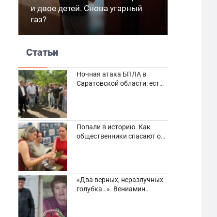
и двое детей. Снова угарный
газ?
Статьи
Ночная атака БПЛА в
Саратовской области: есть
погибшие и пострадавшие
Попали в историю. Как
общественники спасают от
забвения старинные
фотоархивы
«Два верных, неразлучных
голубка…». Вениамин
Кузнецов вспоминает о
своей супруге