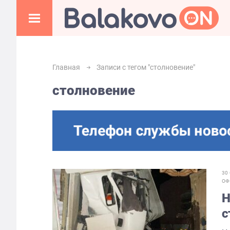
Главная
Записи с тегом "столновение"
столновение
30
ОФ
Н
с