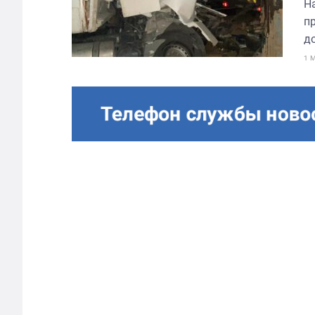
Н
п
до
1 