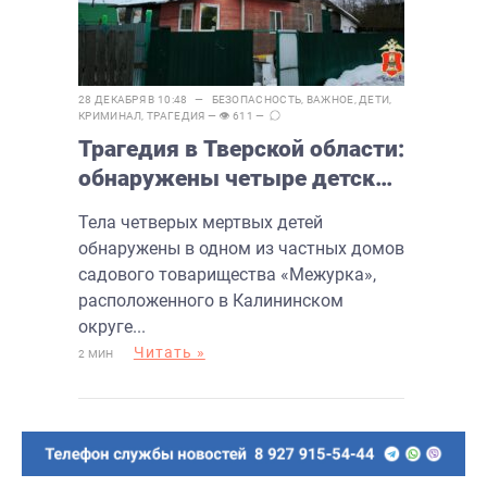
28 ДЕКАБРЯ В 10:48 —
БЕЗОПАСНОСТЬ
,
ВАЖНОЕ
,
ДЕТИ
,
КРИМИНАЛ
,
ТРАГЕДИЯ
— 👁 611 —
Трагедия в Тверской области:
обнаружены четыре детских
тела
Тела четверых мертвых детей
обнаружены в одном из частных домов
садового товарищества «Межурка»,
расположенного в Калининском
округе...
Читать »
2 МИН