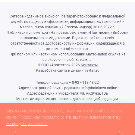
Сетевое издание balakovo.online зарегистрировано в Федеральной
службе по надзору в сфере связи, информационных технологий и
массовых коммуникаций (Роскомнадзор) 30.06.2022 г.
Публикации с пометкой «На правах рекламы», «Партнёры», «Выборы»
оплачены рекламодателями. Редакция сайта не несёт
ответственности за достоверность информации, содержащейся в
рекламных объявлениях.
При полном или частичном использовании материалов ссылка на
balakovo.online обязательна.
© ООО «Агентство»
2026
Контакты
Разработка сайта и дизайн:
revtail.ru
Телефон редакции – 8-927-118-48-22
Адрес электронной почты редакции info@balakovo.online
Адрес редакции и учредителя: ул. Ак.Жука, 10а
Мнение авторов может не совпадать с позицией редакции.
Учредитель: ООО «Агентство»
Гл.редактор Ивлиева Н.Н.
Мы используем файлы cookie для анализа событий на нашем
Настоящий ресурс может содержать материалы 18+
сайте. Продолжая просмотр сайта, вы принимаете
политику
конфиденциальности