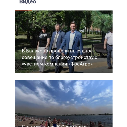
Видео
В Балаково провели выездное
совещание по благоустройству с
участием компании «ФосАгро»
Стена из пыли. В Саратове и