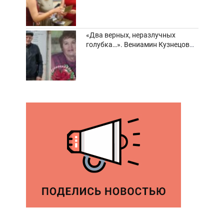
«Два верных, неразлучных
голубка…». Вениамин Кузнецов
вспоминает о своей супруге