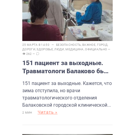
25 МАРТА В 14:50 —
БЕЗОПАСНОСТЬ
,
ВАЖНОЕ
,
ГОРОД
,
ДОРОГИ
,
ЗДОРОВЬЕ
,
ЛЮДИ
,
МЕДИЦИНА
,
ОФИЦИАЛЬНО
—
👁 262 —
151 пациент за выходные.
Травматологи Балаково бьют
тревогу
151 пациент за выходные. Кажется, что
зима отступила, но врачи
травматологического отделения
Балаковской городской клинической...
Читать »
2 МИН