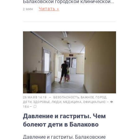
Балаковской городской клинической...
Читать »
2 МИН
26 МАЯ В 14:19 —
БЕЗОПАСНОСТЬ
,
ВАЖНОЕ
,
ГОРОД
,
ДЕТИ
,
ЗДОРОВЬЕ
,
ЛЮДИ
,
МЕДИЦИНА
,
ОФИЦИАЛЬНО
— 👁
184 —
Давление и гастриты. Чем
болеют дети в Балаково
Давление и гастриты. Балаковские