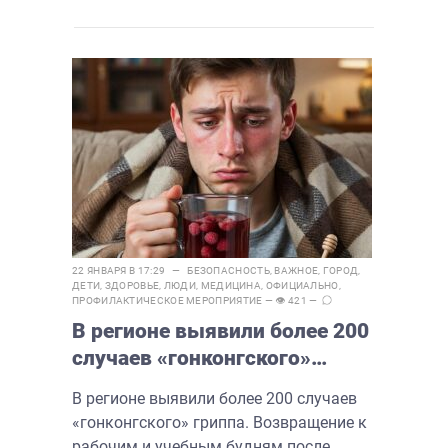
22 ЯНВАРЯ В 17:29 —
БЕЗОПАСНОСТЬ
,
ВАЖНОЕ
,
ГОРОД
,
ДЕТИ
,
ЗДОРОВЬЕ
,
ЛЮДИ
,
МЕДИЦИНА
,
ОФИЦИАЛЬНО
,
ПРОФИЛАКТИЧЕСКОЕ МЕРОПРИЯТИЕ
— 👁 421 —
В регионе выявили более 200
случаев «гонконгского»
гриппа
В регионе выявили более 200 случаев
«гонконгского» гриппа. Возвращение к
рабочим и учебным будням после