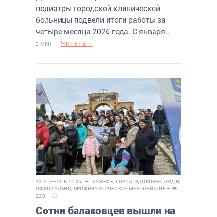
педиатры городской клинической
больницы подвели итоги работы за
четыре месяца 2026 года. С января...
Читать »
2 МИН
13 АПРЕЛЯ В 12:36 —
ВАЖНОЕ
,
ГОРОД
,
ЗДОРОВЬЕ
,
ЛЮДИ
,
ОФИЦИАЛЬНО
,
ПРОФИЛАКТИЧЕСКОЕ МЕРОПРИЯТИЕ
— 👁
220 —
Сотни балаковцев вышли на