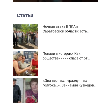
Статьи
Ночная атака БПЛА в
Саратовской области: есть
погибшие и пострадавшие
Попали в историю. Как
общественники спасают от
забвения старинные фотоархивы
«Два верных, неразлучных
голубка…». Вениамин Кузнецов
вспоминает о своей супруге