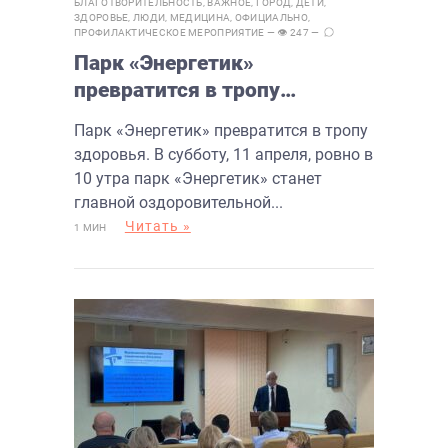
БЛАГОТВОРИТЕЛЬНОСТЬ
,
ВАЖНОЕ
,
ГОРОД
,
ДЕТИ
,
ЗДОРОВЬЕ
,
ЛЮДИ
,
МЕДИЦИНА
,
ОФИЦИАЛЬНО
,
ПРОФИЛАКТИЧЕСКОЕ МЕРОПРИЯТИЕ
— 👁 247 —
Парк «Энергетик»
превратится в тропу
здоровья. Балаковцев зовут
Парк «Энергетик» превратится в тропу
на «10 000 шагов к жизни»
здоровья. В субботу, 11 апреля, ровно в
10 утра парк «Энергетик» станет
главной оздоровительной...
Читать »
1 МИН