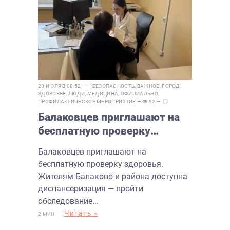
20 ИЮЛЯ В 08:52 —
БЕЗОПАСНОСТЬ
,
ВАЖНОЕ
,
ГОРОД
,
ЗДОРОВЬЕ
,
ЛЮДИ
,
МЕДИЦИНА
,
ОФИЦИАЛЬНО
,
ПРОФИЛАКТИЧЕСКОЕ МЕРОПРИЯТИЕ
— 👁 92 —
Балаковцев приглашают на
бесплатную проверку
здоровья
Балаковцев приглашают на
бесплатную проверку здоровья.
Жителям Балаково и района доступна
диспансеризация — пройти
обследование...
Читать »
2 МИН