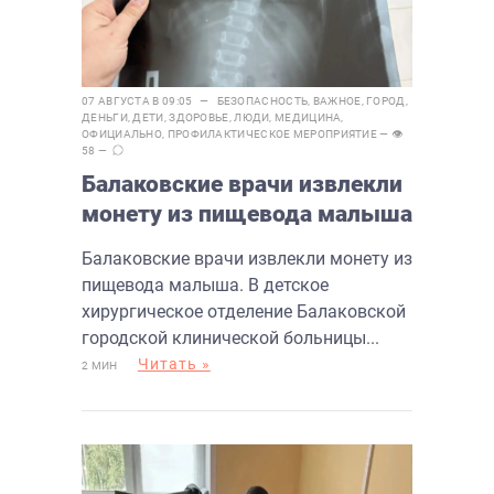
07 АВГУСТА В 09:05 —
БЕЗОПАСНОСТЬ
,
ВАЖНОЕ
,
ГОРОД
,
ДЕНЬГИ
,
ДЕТИ
,
ЗДОРОВЬЕ
,
ЛЮДИ
,
МЕДИЦИНА
,
ОФИЦИАЛЬНО
,
ПРОФИЛАКТИЧЕСКОЕ МЕРОПРИЯТИЕ
— 👁
58 —
Балаковские врачи извлекли
монету из пищевода малыша
Балаковские врачи извлекли монету из
пищевода малыша. В детское
хирургическое отделение Балаковской
городской клинической больницы...
Читать »
2 МИН