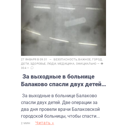
27 ЯНВАРЯ В 09:31 —
БЕЗОПАСНОСТЬ
,
ВАЖНОЕ
,
ГОРОД
,
ДЕТИ
,
ЗДОРОВЬЕ
,
ЛЮДИ
,
МЕДИЦИНА
,
ОФИЦИАЛЬНО
— 👁
304 —
За выходные в больнице
Балаково спасли двух детей,
проглотивших батарейки
За выходные в больнице Балаково
спасли двух детей. Две операции за
два дня провели врачи Балаковской
городской больницы, чтобы спасти...
Читать »
2 МИН