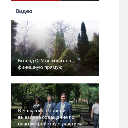
Видео
Ботсад СГУ выходит на
финишную прямую
В Балаково провели
выездное совещание по
благоустройству с участием