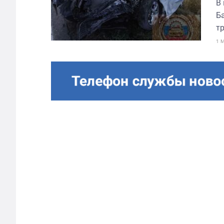
В
Б
т
1 