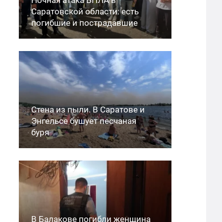
Саратовской области: есть
погибшие и пострадавшие
Стена из пыли. В Саратове и
Энгельсе бушует песчаная
буря
В Балакове погибли женщина