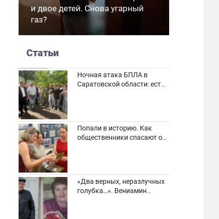
и двое детей. Снова угарный
газ?
Статьи
Ночная атака БПЛА в
Саратовской области: есть
погибшие и пострадавшие
Попали в историю. Как
общественники спасают от
забвения старинные
фотоархивы
«Два верных, неразлучных
голубка…». Вениамин
Кузнецов вспоминает о
своей супруге