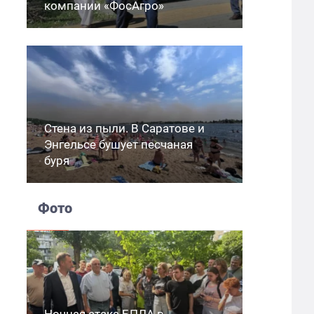
компании «ФосАгро»
Стена из пыли. В Саратове и
Энгельсе бушует песчаная
буря
Фото
Ночная атака БПЛА в