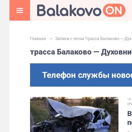
Главная
Записи с тегом "трасса Балаково — Ду
трасса Балаково — Духовн
19
КР
В
п