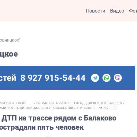
Новости
Видео
Фо
ховницкое"
ицкое
 АВГУСТА В 10:08 —
БЕЗОПАСНОСТЬ
,
ВАЖНОЕ
,
ГОРОД
,
ДОРОГИ
,
ДТП
,
ЗДОРОВЬЕ
,
ИМИНАЛ
,
ЛЮДИ
,
ОФИЦИАЛЬНО
,
ПРОИСШЕСТВИЕ
,
ТРАНСПОРТ
— 👁 797 —
 ДТП на трассе рядом с Балаково
острадали пять человек