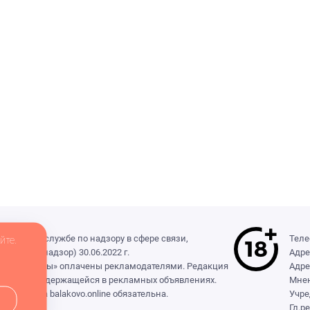
деральной службе по надзору в сфере связи,
Теле
йте.
(Роскомнадзор) 30.06.2022 г.
Адре
ры», «Выборы» оплачены рекламодателями. Редакция
Адре
формации, содержащейся в рекламных объявлениях.
Мнен
сылка на balakovo.online обязательна.
Учре
Гл.р