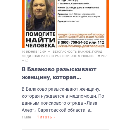
10 ИЮНЯ В 12:09 —
БЕЗОПАСНОСТЬ
,
ВАЖНОЕ
,
ГОРОД
,
ЛЮДИ
,
ОФИЦИАЛЬНО
,
РАЗЫСКИВАЮТЯ
,
РОЗЫСК
— 👁 207
—
В Балаково разыскивают
женщину, которая
нуждается в медпомощи
В Балаково разыскивают женщину,
которая нуждается в медпомощи. По
данным поискового отряда «Лиза
Алерт» Саратовской области, в...
Читать »
1 МИН