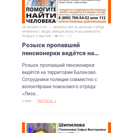
28 ИЮНЯ В 13:45 —
БЕЗОПАСНОСТЬ
,
ВАЖНОЕ
,
ГОРОД
,
КРИМИНАЛ
,
ЛЮДИ
,
ОФИЦИАЛЬНО
,
РАЗЫСКИВАЮТЯ
,
РОЗЫСК
,
СОБЫТИЯ
— 👁 131 —
Розыск пропавшей
пенсионерки ведётся на
территории Балаково
Розыск пропавшей пенсионерки
ведётся на территории Балаково.
Сотрудники полиции совместно с
волонтёрами поискового отряда
«Лиза...
Читать »
2 МИН