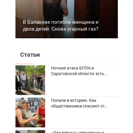
В Балакове погибли женщина и
двое детей. Снова угарный газ?
Статьи
Ночная атака БПЛА в
Саратовской области: есть
погибшие и пострадавшие
Попали в историю. Как
общественники спасают от
забвения старинные фотоархивы
«Два верных, неразлучных