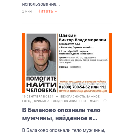
использование...
Читать »
2 МИН
19 СЕНТЯБРЯ В 08:31 —
БЕЗОПАСНОСТЬ
,
ВАЖНОЕ
,
ГОРОД
,
КРИМИНАЛ
,
ЛЮДИ
,
ОФИЦИАЛЬНО
— 👁 481 —
В Балаково опознали тело
мужчины, найденное в
водоеме у шоссе
В Балаково опознали тело мужчины,