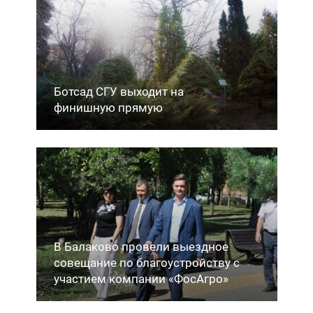
Ботсад СГУ выходит на
финишную прямую
В Балаково провели выездное
совещание по благоустройству с
участием компании «ФосАгро»