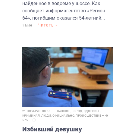
найденное в водоеме у шоссе. Как
сообщает информагентство «Регион
64», погибшим оказался 54-летний...
Читать »
1 МИН
21 НОЯБРЯ В 08:55 —
ВАЖНОЕ
,
ГОРОД
,
ЗДОРОВЬЕ
,
КРИМИНАЛ
,
ЛЮДИ
,
ОФИЦИАЛЬНО
,
ПРОИСШЕСТВИЕ
— 👁
575 —
Избивший девушку