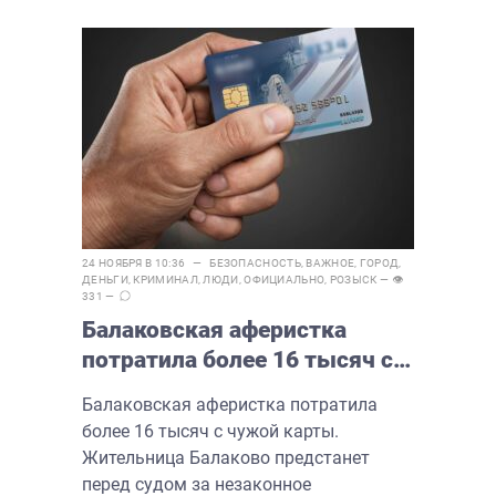
24 НОЯБРЯ В 10:36 —
БЕЗОПАСНОСТЬ
,
ВАЖНОЕ
,
ГОРОД
,
ДЕНЬГИ
,
КРИМИНАЛ
,
ЛЮДИ
,
ОФИЦИАЛЬНО
,
РОЗЫСК
— 👁
331 —
Балаковская аферистка
потратила более 16 тысяч с
чужой карты
Балаковская аферистка потратила
более 16 тысяч с чужой карты.
Жительница Балаково предстанет
перед судом за незаконное