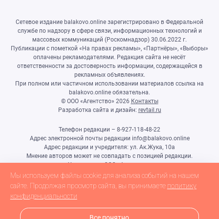
Сетевое издание balakovo.online зарегистрировано в Федеральной
службе по надзору в сфере связи, информационных технологий и
массовых коммуникаций (Роскомнадзор) 30.06.2022 г.
Публикации с пометкой «На правах рекламы», «Партнёры», «Выборы»
оплачены рекламодателями. Редакция сайта не несёт
ответственности за достоверность информации, содержащейся в
рекламных объявлениях.
При полном или частичном использовании материалов ссылка на
balakovo.online обязательна.
© ООО «Агентство»
2026
Контакты
Разработка сайта и дизайн:
revtail.ru
Телефон редакции – 8-927-118-48-22
Адрес электронной почты редакции info@balakovo.online
Адрес редакции и учредителя: ул. Ак.Жука, 10а
Мнение авторов может не совпадать с позицией редакции.
Учредитель: ООО «Агентство»
Гл.редактор Ивлиева Н.Н.
Мы используем файлы cookie для анализа событий на нашем
Настоящий ресурс может содержать материалы 18+
сайте. Продолжая просмотр сайта, вы принимаете
политику
конфиденциальности
Все понятно