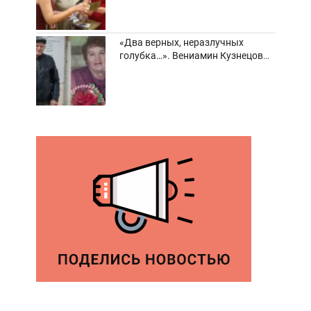
«Два верных, неразлучных
голубка…». Вениамин Кузнецов
вспоминает о своей супруге