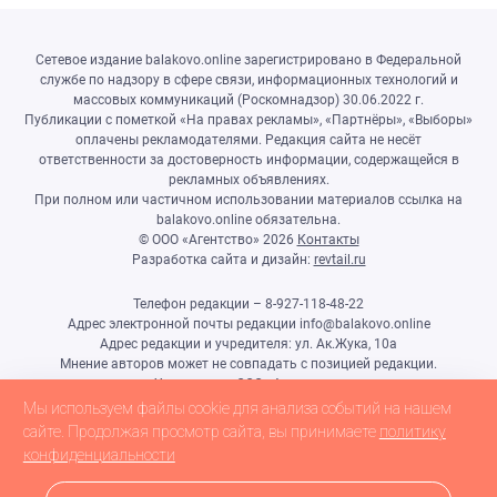
Сетевое издание balakovo.online зарегистрировано в Федеральной
службе по надзору в сфере связи, информационных технологий и
массовых коммуникаций (Роскомнадзор) 30.06.2022 г.
Публикации с пометкой «На правах рекламы», «Партнёры», «Выборы»
оплачены рекламодателями. Редакция сайта не несёт
ответственности за достоверность информации, содержащейся в
рекламных объявлениях.
При полном или частичном использовании материалов ссылка на
balakovo.online обязательна.
© ООО «Агентство»
2026
Контакты
Разработка сайта и дизайн:
revtail.ru
Телефон редакции – 8-927-118-48-22
Адрес электронной почты редакции info@balakovo.online
Адрес редакции и учредителя: ул. Ак.Жука, 10а
Мнение авторов может не совпадать с позицией редакции.
Учредитель: ООО «Агентство»
Гл.редактор Ивлиева Н.Н.
Мы используем файлы cookie для анализа событий на нашем
Настоящий ресурс может содержать материалы 18+
сайте. Продолжая просмотр сайта, вы принимаете
политику
конфиденциальности