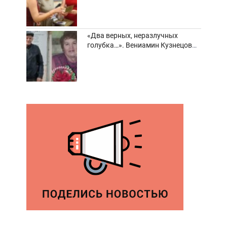
«Два верных, неразлучных
голубка…». Вениамин Кузнецов
вспоминает о своей супруге