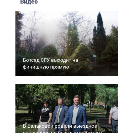
Видео
Ботсад СГУ выходит на
финишную прямую
В Балаково провели выездное
совещание по благоустройству с