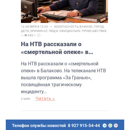
12 НОЯБРЯ В 12:33 —
БЕЗОПАСНОСТЬ
,
ВАЖНОЕ
,
ГОРОД
,
ДЕТИ
,
КРИМИНАЛ
,
ЛЮДИ
,
ОФИЦИАЛЬНО
,
ПРОИСШЕСТВИЕ
— 👁 485 —
На НТВ рассказали о
«смертельной опеке» в
Балаково
На НТВ рассказали о «смертельной
опеке» в Балаково. На телеканале НТВ
вышла программа «За Гранью»,
посвящённая трагическому
инциденту...
Читать »
2 МИН