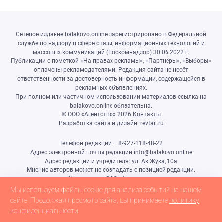
Сетевое издание balakovo.online зарегистрировано в Федеральной
службе по надзору в сфере связи, информационных технологий и
массовых коммуникаций (Роскомнадзор) 30.06.2022 г.
Публикации с пометкой «На правах рекламы», «Партнёры», «Выборы»
оплачены рекламодателями. Редакция сайта не несёт
ответственности за достоверность информации, содержащейся в
рекламных объявлениях.
При полном или частичном использовании материалов ссылка на
balakovo.online обязательна.
© ООО «Агентство»
2026
Контакты
Разработка сайта и дизайн:
revtail.ru
Телефон редакции – 8-927-118-48-22
Адрес электронной почты редакции info@balakovo.online
Адрес редакции и учредителя: ул. Ак.Жука, 10а
Мнение авторов может не совпадать с позицией редакции.
Учредитель: ООО «Агентство»
Гл.редактор Ивлиева Н.Н.
Мы используем файлы cookie для анализа событий на нашем
Настоящий ресурс может содержать материалы 18+
сайте. Продолжая просмотр сайта, вы принимаете
политику
конфиденциальности