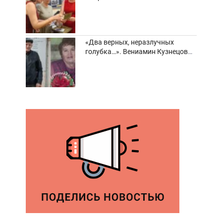
забвения старинные фотоархивы
«Два верных, неразлучных
голубка…». Вениамин Кузнецов
вспоминает о своей супруге