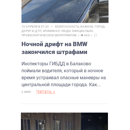
10 АПРЕЛЯ В 07:32 —
БЕЗОПАСНОСТЬ
,
ВАЖНОЕ
,
ГОРОД
,
ДОРОГИ
,
ДТП
,
КРИМИНАЛ
,
ЛЮДИ
,
ОФИЦИАЛЬНО
,
ПРОФИЛАКТИЧЕСКОЕ МЕРОПРИЯТИЕ
— 👁 640 —
Ночной дрифт на BMW
закончился штрафами
Инспекторы ГИБДД в Балаково
поймали водителя, который в ночное
время устраивал опасные маневры на
центральной площади города. Как...
Читать »
2 МИН