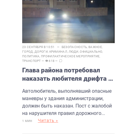
23 СЕНТЯБРЯ В 10:51 —
БЕЗОПАСНОСТЬ
,
ВАЖНОЕ
,
ГОРОД
,
ДОРОГИ
,
КРИМИНАЛ
,
ЛЮДИ
,
ОФИЦИАЛЬНО
,
ПОЛИТИКА
,
ПРОФИЛАКТИЧЕСКОЕ МЕРОПРИЯТИЕ
,
ТРАНСПОРТ
— 👁 618 —
Глава района потребовал
наказать любителя дрифта у
администрации Балаково
Автолюбитель, выполнявший опасные
маневры у здания администрации,
должен быть наказан. Пост с жалобой
на нарушителя правил дорожного...
Читать »
1 МИН