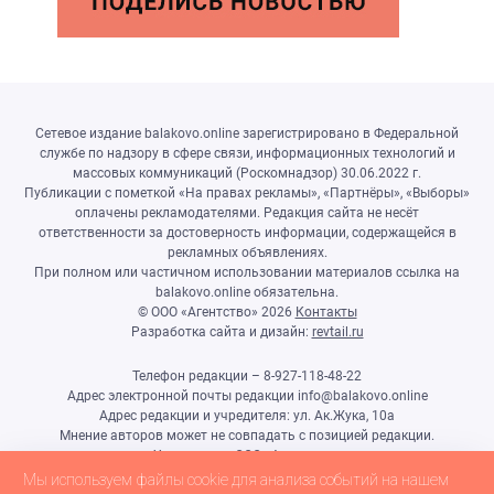
Сетевое издание balakovo.online зарегистрировано в Федеральной
службе по надзору в сфере связи, информационных технологий и
массовых коммуникаций (Роскомнадзор) 30.06.2022 г.
Публикации с пометкой «На правах рекламы», «Партнёры», «Выборы»
оплачены рекламодателями. Редакция сайта не несёт
ответственности за достоверность информации, содержащейся в
рекламных объявлениях.
При полном или частичном использовании материалов ссылка на
balakovo.online обязательна.
© ООО «Агентство»
2026
Контакты
Разработка сайта и дизайн:
revtail.ru
Телефон редакции – 8-927-118-48-22
Адрес электронной почты редакции info@balakovo.online
Адрес редакции и учредителя: ул. Ак.Жука, 10а
Мнение авторов может не совпадать с позицией редакции.
Учредитель: ООО «Агентство»
Гл.редактор Ивлиева Н.Н.
Мы используем файлы cookie для анализа событий на нашем