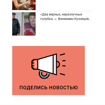
«Два верных, неразлучных
голубка…». Вениамин Кузнецов
вспоминает о своей супруге