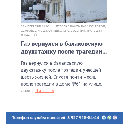
03 ФЕВРАЛЯ В 11:06 —
БЕЗОПАСНОСТЬ
,
ВАЖНОЕ
,
ГОРОД
,
ЗДОРОВЬЕ
,
ЛЮДИ
,
ОФИЦИАЛЬНО
,
СОБЫТИЯ
,
ТРАГЕДИЯ
—
👁 344 —
Газ вернулся в балаковскую
двухэтажку после трагедии,
унесшей шесть жизней
Газ вернулся в балаковскую
двухэтажку после трагедии, унесшей
шесть жизней. Спустя почти месяц
после трагедии в доме №61 на улице...
Читать »
2 МИН