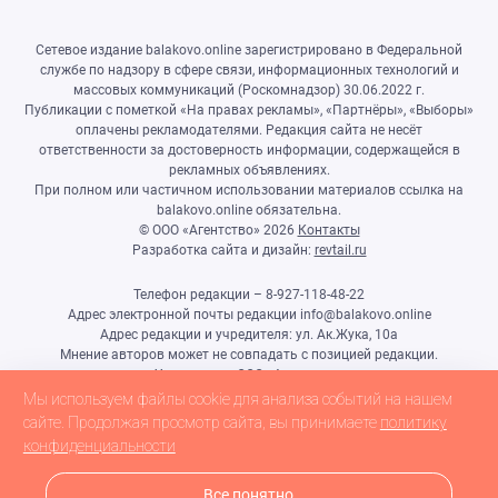
Сетевое издание balakovo.online зарегистрировано в Федеральной
службе по надзору в сфере связи, информационных технологий и
массовых коммуникаций (Роскомнадзор) 30.06.2022 г.
Публикации с пометкой «На правах рекламы», «Партнёры», «Выборы»
оплачены рекламодателями. Редакция сайта не несёт
ответственности за достоверность информации, содержащейся в
рекламных объявлениях.
При полном или частичном использовании материалов ссылка на
balakovo.online обязательна.
© ООО «Агентство»
2026
Контакты
Разработка сайта и дизайн:
revtail.ru
Телефон редакции – 8-927-118-48-22
Адрес электронной почты редакции info@balakovo.online
Адрес редакции и учредителя: ул. Ак.Жука, 10а
Мнение авторов может не совпадать с позицией редакции.
Учредитель: ООО «Агентство»
Гл.редактор Ивлиева Н.Н.
Мы используем файлы cookie для анализа событий на нашем
Настоящий ресурс может содержать материалы 18+
сайте. Продолжая просмотр сайта, вы принимаете
политику
конфиденциальности
Все понятно