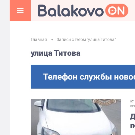
Главная
Записи с тегом "улица Титова"
улица Титова
07
КР
Д
п