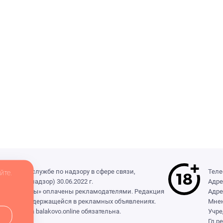
деральной службе по надзору в сфере связи,
Теле
йте.
(Роскомнадзор) 30.06.2022 г.
Адре
ры», «Выборы» оплачены рекламодателями. Редакция
Адре
формации, содержащейся в рекламных объявлениях.
Мнен
сылка на balakovo.online обязательна.
Учре
Гл.р