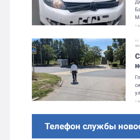
Д
Б
Ма
1 
11
ЖК
С
н
Г
с
ул
1 