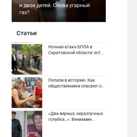
и двое детей. Снова угарный
газ?
Статьи
Ночная атака БПЛА в
Саратовской области: есть
погибшие и пострадавшие
Попали в историю. Как
общественники спасают от
забвения старинные
фотоархивы
«Два верных, неразлучных
голубка…». Вениамин
Кузнецов вспоминает о
своей супруге