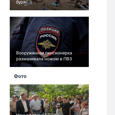
буря
Вооруженная пенсионерка
размахивала ножом в ПВЗ
Фото
Ночная атака БПЛА в