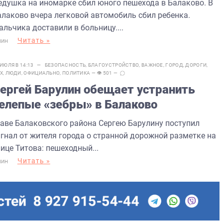
едушка на иномарке сбил юного пешехода в Балаково. В
алаково вчера легковой автомобиль сбил ребенка.
льчика доставили в больницу....
Читать »
МИН
 ИЮЛЯ В 14:13 —
БЕЗОПАСНОСТЬ
,
БЛАГОУСТРОЙСТВО
,
ВАЖНОЕ
,
ГОРОД
,
ДОРОГИ
,
Х
,
ЛЮДИ
,
ОФИЦИАЛЬНО
,
ПОЛИТИКА
— 👁 501 —
ергей Барулин обещает устранить
елепые «зебры» в Балаково
лаве Балаковского района Сергею Барулину поступил
игнал от жителя города о странной дорожной разметке на
ице Титова: пешеходный...
Читать »
МИН