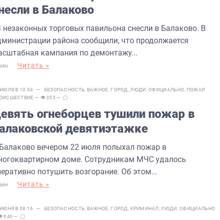
несли в Балаково
3 незаконных торговых павильона снесли в Балаково. В
дминистрации района сообщили, что продолжается
асштабная кампания по демонтажу...
Читать »
МИН
 ИЮЛЯ В 10:54 —
БЕЗОПАСНОСТЬ
,
ВАЖНОЕ
,
ГОРОД
,
ЛЮДИ
,
ОФИЦИАЛЬНО
,
ПОЖАР
,
ОИСШЕСТВИЕ
— 👁 355 —
евять огнеборцев тушили пожар в
алаковской девятиэтажке
 Балаково вечером 22 июля полыхал пожар в
ногоквартирном доме. Сотрудникам МЧС удалось
еративно потушить возгорание. Об этом...
Читать »
МИН
 ИЮНЯ В 08:16 —
БЕЗОПАСНОСТЬ
,
ВАЖНОЕ
,
ГОРОД
,
КРИМИНАЛ
,
ЛЮДИ
,
ОФИЦИАЛЬНО
👁 646 —