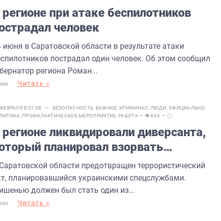
 регионе при атаке беспилотников
острадал человек
4 июня в Саратовской области в результате атаки
еспилотников пострадал один человек. Об этом сообщил
бернатор региона Роман...
Читать »
МИН
 ФЕВРАЛЯ В 07:08 —
БЕЗОПАСНОСТЬ
,
ВАЖНОЕ
,
КРИМИНАЛ
,
ЛЮДИ
,
ОФИЦИАЛЬНО
,
ЛИТИКА
,
ПРОФИЛАКТИЧЕСКОЕ МЕРОПРИЯТИЕ
,
РАБОТА
— 👁 863 —
 регионе ликвидировали диверсанта,
оторый планировал взорвать
иновника
 Саратовской области предотвращен террористический
кт, планировавшийся украинскими спецслужбами.
ишенью должен был стать один из...
Читать »
МИН