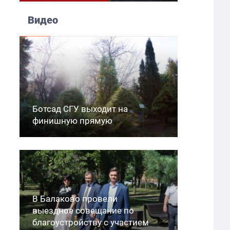
Видео
Ботсад СГУ выходит на
финишную прямую
В Балаково провели
выездное совещание по
благоустройству с участием