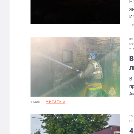
Н
ян
И
1 
09
ОФ
— 
В
л
В
п
А
Читать »
1 МИН
15
ПО
4