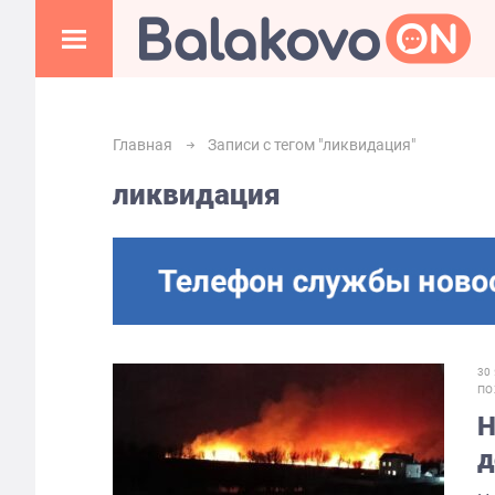
Главная
Записи с тегом "ликвидация"
ликвидация
30
ПО
Н
д