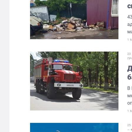
с
4
а
м
1 
23
ПР
Д
б
В
м
оп
1 
25
— 