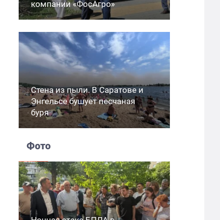
компании «ФосАгро»
Стена из пыли. В Саратове и
Энгельсе бушует песчаная
буря
Фото
Ночная атака БПЛА в