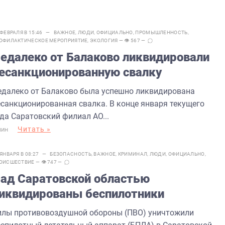
 ФЕВРАЛЯ В 15:46 —
ВАЖНОЕ
,
ЛЮДИ
,
ОФИЦИАЛЬНО
,
ПРОМЫШЛЕННОСТЬ
,
ОФИЛАКТИЧЕСКОЕ МЕРОПРИЯТИЕ
,
ЭКОЛОГИЯ
— 👁 567 —
едалеко от Балаково ликвидировали
есанкционированную свалку
едалеко от Балаково была успешно ликвидирована
есанкционированная свалка. В конце января текущего
ода Саратовский филиал АО...
Читать »
МИН
 ЯНВАРЯ В 08:27 —
БЕЗОПАСНОСТЬ
,
ВАЖНОЕ
,
КРИМИНАЛ
,
ЛЮДИ
,
ОФИЦИАЛЬНО
,
ОИСШЕСТВИЕ
— 👁 747 —
ад Саратовской областью
иквидированы беспилотники
илы противовоздушной обороны (ПВО) уничтожили