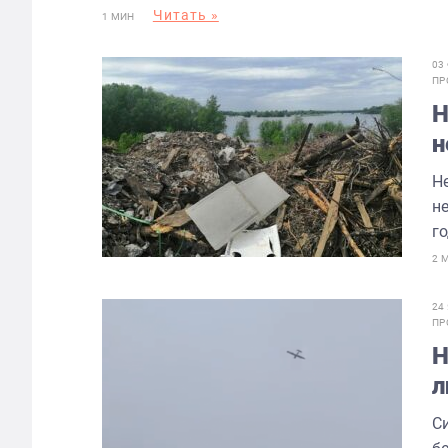
Читать »
1 МИН
03
ПР
Н
н
Н
н
г
2 
24
ПР
Н
л
С