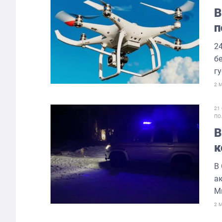
В
п
2
б
гу
2 
21
ПО
В
к
ч
В
а
М
2 