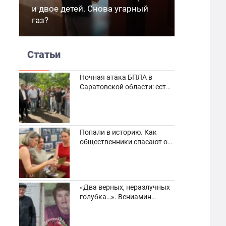
и двое детей. Снова угарный
газ?
Статьи
Ночная атака БПЛА в
Саратовской области: есть
погибшие и пострадавшие
Попали в историю. Как
общественники спасают от
забвения старинные
фотоархивы
«Два верных, неразлучных
голубка…». Вениамин
Кузнецов вспоминает о
своей супруге