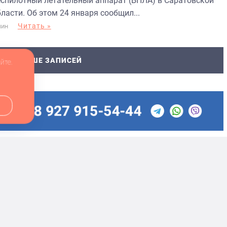
еспилотный летательный аппарат (БПЛА) в Саратовской
ласти. Об этом 24 января сообщил...
Читать »
МИН
ТЬ БОЛЬШЕ ЗАПИСЕЙ
йте.
деральной службе по надзору в сфере связи,
Теле
(Роскомнадзор) 30.06.2022 г.
Адре
ры», «Выборы» оплачены рекламодателями. Редакция
Адре
формации, содержащейся в рекламных объявлениях.
Мнен
сылка на balakovo.online обязательна.
Учре