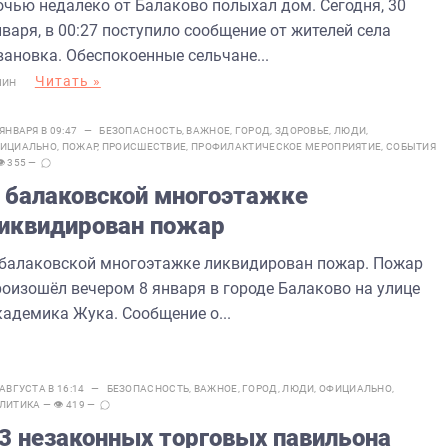
очью недалеко от Балаково полыхал дом. Сегодня, 30
варя, в 00:27 поступило сообщение от жителей села
вановка. Обеспокоенные сельчане...
Читать »
МИН
 ЯНВАРЯ В 09:47 —
БЕЗОПАСНОСТЬ
,
ВАЖНОЕ
,
ГОРОД
,
ЗДОРОВЬЕ
,
ЛЮДИ
,
ИЦИАЛЬНО
,
ПОЖАР
,
ПРОИСШЕСТВИЕ
,
ПРОФИЛАКТИЧЕСКОЕ МЕРОПРИЯТИЕ
,
СОБЫТИЯ
👁 355 —
 балаковской многоэтажке
иквидирован пожар
 балаковской многоэтажке ликвидирован пожар. Пожар
роизошёл вечером 8 января в городе Балаково на улице
кадемика Жука. Сообщение о...
 АВГУСТА В 16:14 —
БЕЗОПАСНОСТЬ
,
ВАЖНОЕ
,
ГОРОД
,
ЛЮДИ
,
ОФИЦИАЛЬНО
,
ЛИТИКА
— 👁 419 —
3 незаконных торговых павильона