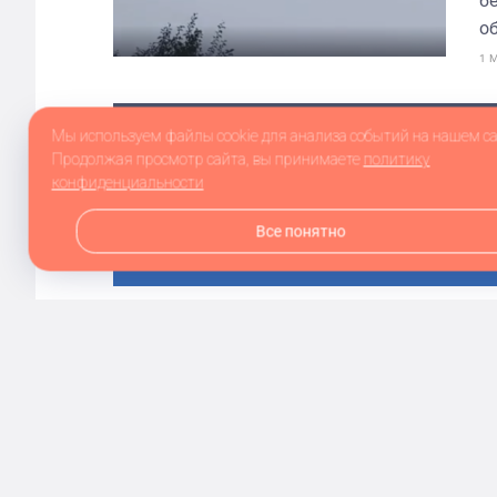
б
об
1 
ПОКАЗА
Мы используем файлы cookie для анализа событий на нашем са
Продолжая просмотр сайта, вы принимаете
политику
конфиденциальности
Все понятно
Сетевое издание balakovo.online зарегистрировано в Фе
информационных технологий и массовых коммуникаций 
Публикации с пометкой «На правах рекламы», «Партнё
сайта не несёт ответственности за достоверность ин
При полном или частичном использовании материалов с