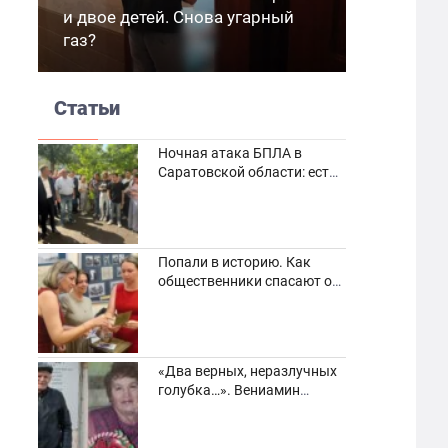
и двое детей. Снова угарный
газ?
Статьи
Ночная атака БПЛА в
Саратовской области: есть
погибшие и пострадавшие
Попали в историю. Как
общественники спасают от
забвения старинные
фотоархивы
«Два верных, неразлучных
голубка…». Вениамин
Кузнецов вспоминает о
своей супруге