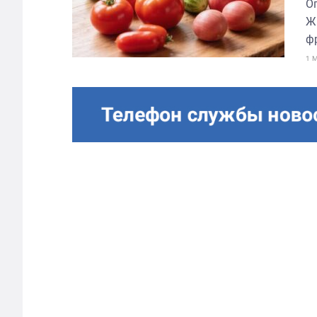
О
Ж
ф
1 