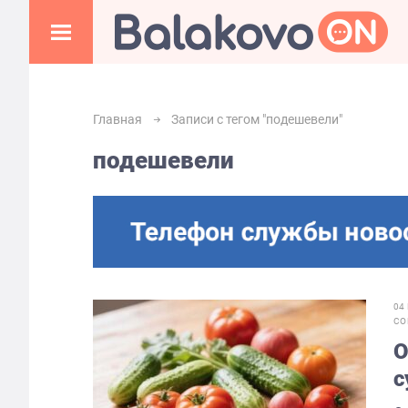
Главная
Записи с тегом "подешевели"
подешевели
04
СО
О
с