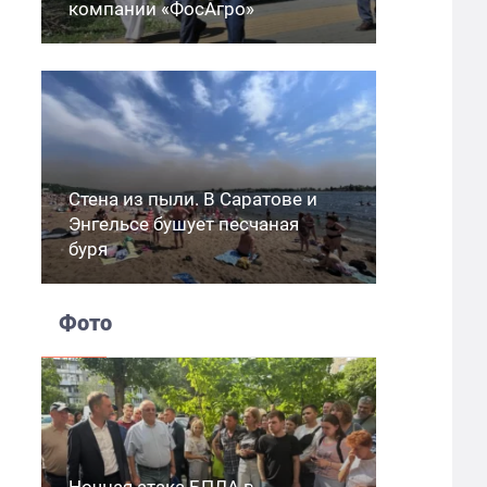
компании «ФосАгро»
Стена из пыли. В Саратове и
Энгельсе бушует песчаная
буря
Фото
Ночная атака БПЛА в