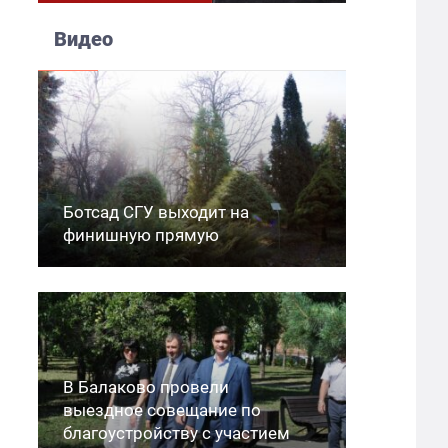
Видео
Ботсад СГУ выходит на
финишную прямую
В Балаково провели
выездное совещание по
благоустройству с участием