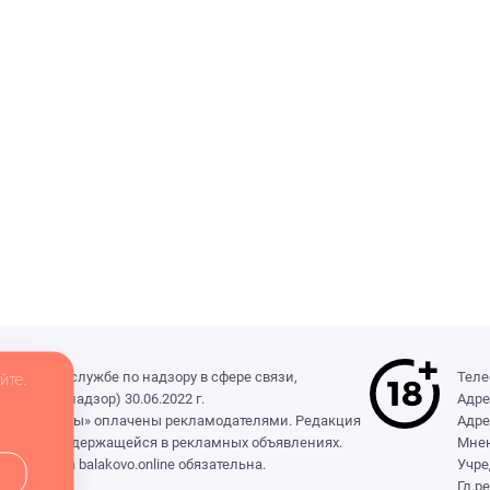
деральной службе по надзору в сфере связи,
Теле
йте.
(Роскомнадзор) 30.06.2022 г.
Адре
ры», «Выборы» оплачены рекламодателями. Редакция
Адре
формации, содержащейся в рекламных объявлениях.
Мнен
сылка на balakovo.online обязательна.
Учре
Гл.р