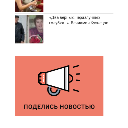
«Два верных, неразлучных
голубка…». Вениамин Кузнецов
вспоминает о своей супруге