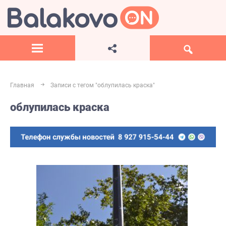
Главная
Записи с тегом "облупилась краска"
облупилась краска