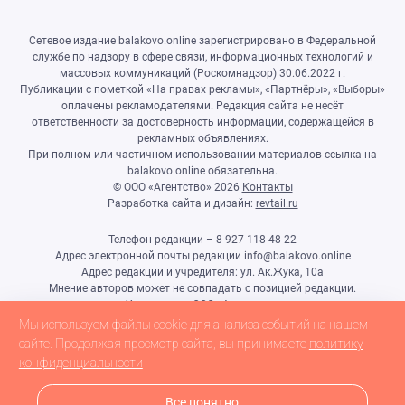
Сетевое издание balakovo.online зарегистрировано в Федеральной
службе по надзору в сфере связи, информационных технологий и
массовых коммуникаций (Роскомнадзор) 30.06.2022 г.
Публикации с пометкой «На правах рекламы», «Партнёры», «Выборы»
оплачены рекламодателями. Редакция сайта не несёт
ответственности за достоверность информации, содержащейся в
рекламных объявлениях.
При полном или частичном использовании материалов ссылка на
balakovo.online обязательна.
© ООО «Агентство»
2026
Контакты
Разработка сайта и дизайн:
revtail.ru
Телефон редакции – 8-927-118-48-22
Адрес электронной почты редакции info@balakovo.online
Адрес редакции и учредителя: ул. Ак.Жука, 10а
Мнение авторов может не совпадать с позицией редакции.
Учредитель: ООО «Агентство»
Гл.редактор Ивлиева Н.Н.
Мы используем файлы cookie для анализа событий на нашем
Настоящий ресурс может содержать материалы 18+
сайте. Продолжая просмотр сайта, вы принимаете
политику
конфиденциальности
Все понятно