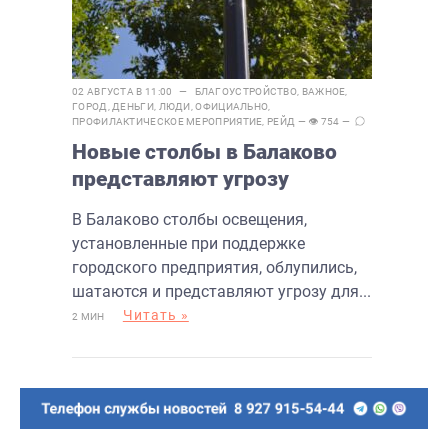
02 АВГУСТА В 11:00 —
БЛАГОУСТРОЙСТВО
,
ВАЖНОЕ
,
ГОРОД
,
ДЕНЬГИ
,
ЛЮДИ
,
ОФИЦИАЛЬНО
,
ПРОФИЛАКТИЧЕСКОЕ МЕРОПРИЯТИЕ
,
РЕЙД
— 👁 754 —
Новые столбы в Балаково
представляют угрозу
В Балаково столбы освещения,
установленные при поддержке
городского предприятия, облупились,
шатаются и представляют угрозу для...
Читать »
2 МИН