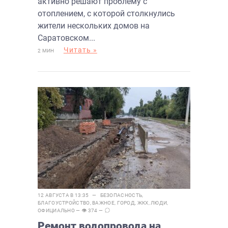
активно решают проблему с
отоплением, с которой столкнулись
жители нескольких домов на
Саратовском...
Читать »
2 МИН
12 АВГУСТА В 13:35 —
БЕЗОПАСНОСТЬ
,
БЛАГОУСТРОЙСТВО
,
ВАЖНОЕ
,
ГОРОД
,
ЖКХ
,
ЛЮДИ
,
ОФИЦИАЛЬНО
— 👁 374 —
Ремонт водопровода на