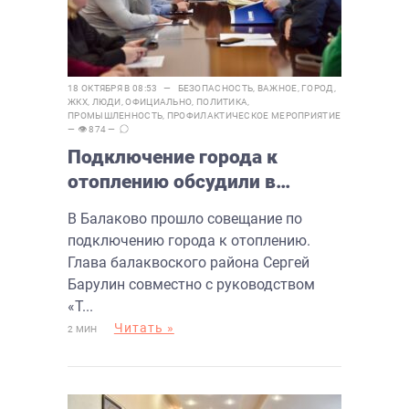
18 ОКТЯБРЯ В 08:53 —
БЕЗОПАСНОСТЬ
,
ВАЖНОЕ
,
ГОРОД
,
ЖКХ
,
ЛЮДИ
,
ОФИЦИАЛЬНО
,
ПОЛИТИКА
,
ПРОМЫШЛЕННОСТЬ
,
ПРОФИЛАКТИЧЕСКОЕ МЕРОПРИЯТИЕ
— 👁 874 —
Подключение города к
отоплению обсудили в
Балаково
В Балаково прошло совещание по
подключению города к отоплению.
Глава балаквоского района Сергей
Барулин совместно с руководством
«Т...
Читать »
2 МИН