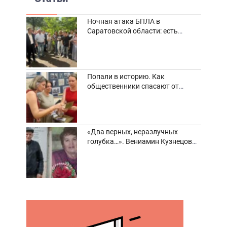
Ночная атака БПЛА в
Саратовской области: есть
погибшие и пострадавшие
Попали в историю. Как
общественники спасают от
забвения старинные фотоархивы
«Два верных, неразлучных
голубка…». Вениамин Кузнецов
вспоминает о своей супруге