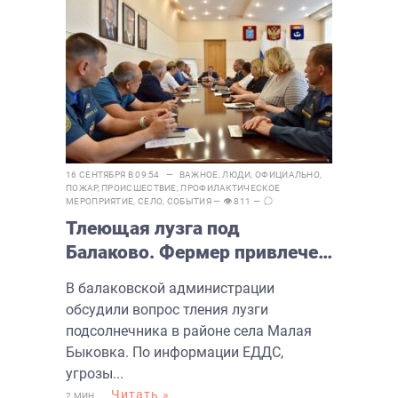
16 СЕНТЯБРЯ В 09:54 —
ВАЖНОЕ
,
ЛЮДИ
,
ОФИЦИАЛЬНО
,
ПОЖАР
,
ПРОИСШЕСТВИЕ
,
ПРОФИЛАКТИЧЕСКОЕ
МЕРОПРИЯТИЕ
,
СЕЛО
,
СОБЫТИЯ
— 👁 811 —
Тлеющая лузга под
Балаково. Фермер привлечен
к отственности
В балаковской администрации
обсудили вопрос тления лузги
подсолнечника в районе села Малая
Быковка. По информации ЕДДС,
угрозы...
Читать »
2 МИН