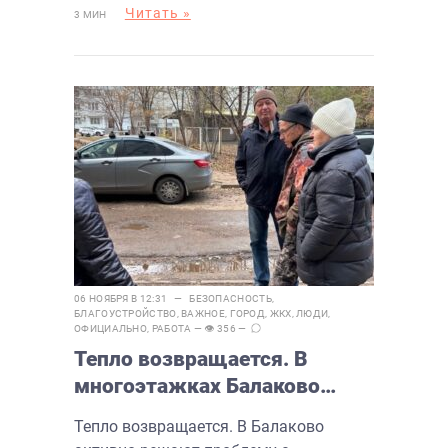
Читать »
3 МИН
06 НОЯБРЯ В 12:31 —
БЕЗОПАСНОСТЬ
,
БЛАГОУСТРОЙСТВО
,
ВАЖНОЕ
,
ГОРОД
,
ЖКХ
,
ЛЮДИ
,
ОФИЦИАЛЬНО
,
РАБОТА
— 👁 356 —
Тепло возвращается. В
многоэтажках Балаково
устраняют проблемы с
Тепло возвращается. В Балаково
отоплением