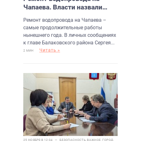
Чапаева. Власти назвали
дату завершения ремонта
Ремонт водопровода на Чапаева –
самые продолжительные работы
нынешнего года. В личных сообщениях
к главе Балаковского района Сергея...
Читать »
2 МИН
25 НОЯБРЯ В 12:04 —
БЕЗОПАСНОСТЬ
,
ВАЖНОЕ
,
ГОРОД
,