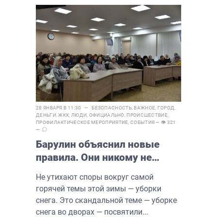
28 ЯНВАРЯ В 11:30 —
БЕЗОПАСНОСТЬ
,
ВАЖНОЕ
,
ГОРОД
,
ДЕНЬГИ
,
ЖКХ
,
ЛЮДИ
,
ОФИЦИАЛЬНО
,
ПРОИСШЕСТВИЕ
,
ПРОФИЛАКТИЧЕСКОЕ МЕРОПРИЯТИЕ
,
СОБЫТИЯ
— 👁 321
—
Барулин объяснил новые
правила. Они никому не
понравились
Не утихают споры вокруг самой
горячей темы этой зимы — уборки
снега. Это скандальной теме — уборке
снега во дворах — посвятили...