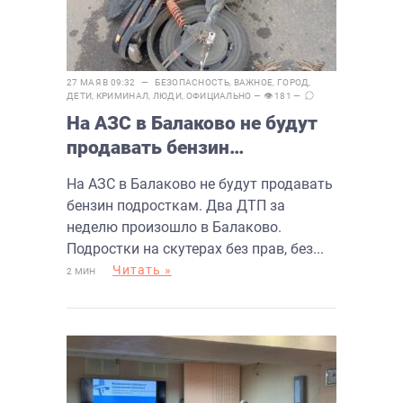
27 МАЯ В 09:32 —
БЕЗОПАСНОСТЬ
,
ВАЖНОЕ
,
ГОРОД
,
ДЕТИ
,
КРИМИНАЛ
,
ЛЮДИ
,
ОФИЦИАЛЬНО
— 👁 181 —
На АЗС в Балаково не будут
продавать бензин
подросткам
На АЗС в Балаково не будут продавать
бензин подросткам. Два ДТП за
неделю произошло в Балаково.
Подростки на скутерах без прав, без...
Читать »
2 МИН