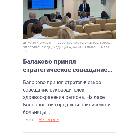
26 МАРТА В 09:05 —
БЕЗОПАСНОСТЬ
,
ВАЖНОЕ
,
ГОРОД
,
ЗДОРОВЬЕ
,
ЛЮДИ
,
МЕДИЦИНА
,
ОФИЦИАЛЬНО
— 👁 239 —
Балаково принял
стратегическое совещание
руководителей
Балаково принял стратегическое
здравоохранения региона
совещание руководителей
здравоохранения региона. На базе
Балаковской городской клинической
больницы...
Читать »
1 МИН