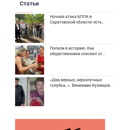
Статьи
Ночная атака БПЛА в
Саратовской области: есть
погибшие и пострадавшие
Попали в историю. Как
общественники спасают от
забвения старинные фотоархивы
«Два верных, неразлучных
голубка…». Вениамин Кузнецов
вспоминает о своей супруге