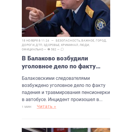
18 НОЯБРЯ В 11:24 —
БЕЗОПАСНОСТЬ
,
ВАЖНОЕ
,
ГОРОД
,
ДОРОГИ
,
ДТП
,
ЗДОРОВЬЕ
,
КРИМИНАЛ
,
ЛЮДИ
,
ОФИЦИАЛЬНО
— 👁 582 —
В Балаково возбудили
уголовное дело по факту
падения пенсионерки в
Балаковскими следователями
автобусе
возбуждено уголовное дело по факту
падения и травмирования пенсионерки
в автобусе. Инцидент произошел в...
Читать »
1 МИН