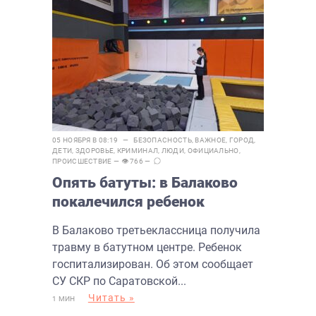
05 НОЯБРЯ В 08:19 —
БЕЗОПАСНОСТЬ
,
ВАЖНОЕ
,
ГОРОД
,
ДЕТИ
,
ЗДОРОВЬЕ
,
КРИМИНАЛ
,
ЛЮДИ
,
ОФИЦИАЛЬНО
,
ПРОИСШЕСТВИЕ
— 👁 766 —
Опять батуты: в Балаково
покалечился ребенок
В Балаково третьеклассница получила
травму в батутном центре. Ребенок
госпитализирован. Об этом сообщает
СУ СКР по Саратовской...
Читать »
1 МИН