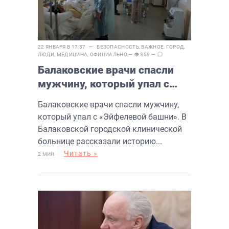
22 ЯНВАРЯ В 17:37 —
БЕЗОПАСНОСТЬ
,
ВАЖНОЕ
,
ГОРОД
,
ЛЮДИ
,
МЕДИЦИНА
,
ОФИЦИАЛЬНО
— 👁 359 —
Балаковские врачи спасли
мужчину, который упал с
«Эйфелевой башни»
Балаковские врачи спасли мужчину,
который упал с «Эйфелевой башни». В
Балаковской городской клинической
больнице рассказали историю...
Читать »
2 МИН