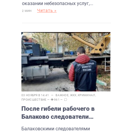
оказании небезопасных услуг,...
Читать »
2 МИН
03 НОЯБРЯ В 14:41 —
ВАЖНОЕ
,
ЖКХ
,
КРИМИНАЛ
,
ПРОИСШЕСТВИЕ
— 👁 961 —
После гибели рабочего в
Балаково следователи
возбудили уголовное дело
Балаковскими следователями