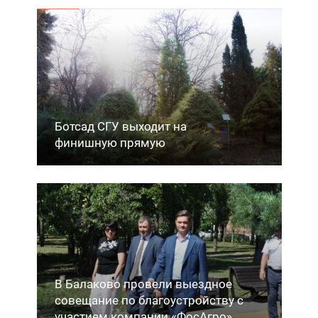
Ботсад СГУ выходит на
финишную прямую
В Балаково провели выездное
совещание по благоустройству с
участием компании «ФосАгро»