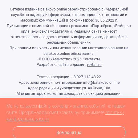
Сетевое издание balakovo.online зарегистрировано в Федеральной
службе по надзору в сфере связи, информационных технологий и
массовых коммуникаций (Роскомнадзор) 30.06.2022 г.
Публикации с пометкой «На правах рекламы», «Партнёры», «Выборы»
оплачены рекламодателями. Редакция сайта не несёт
ответственности за достоверность информации, содержащейся в
рекламных объявлениях.
При полном или частичном использовании материалов ссылка на
balakovo.online обязательна.
© ООО «Агентство»
2026
Контакты
Разработка сайта и дизайн:
revtail.ru
Телефон редакции – 8-927-118-48-22
Адрес электронной почты редакции info@balakovo.online
Адрес редакции и учредителя: ул. Ак.Жука, 10а
Мнение авторов может не совпадать с позицией редакции.
Учредитель: ООО «Агентство»
Гл.редактор Ивлиева Н.Н.
Мы используем файлы cookie для анализа событий на нашем
Настоящий ресурс может содержать материалы 18+
сайте. Продолжая просмотр сайта, вы принимаете
политику
конфиденциальности
Все понятно