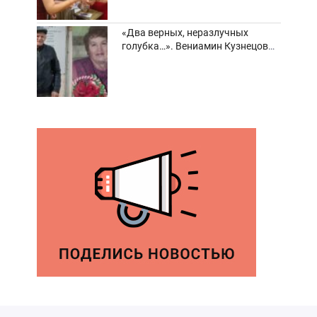
«Два верных, неразлучных
голубка…». Вениамин Кузнецов
вспоминает о своей супруге