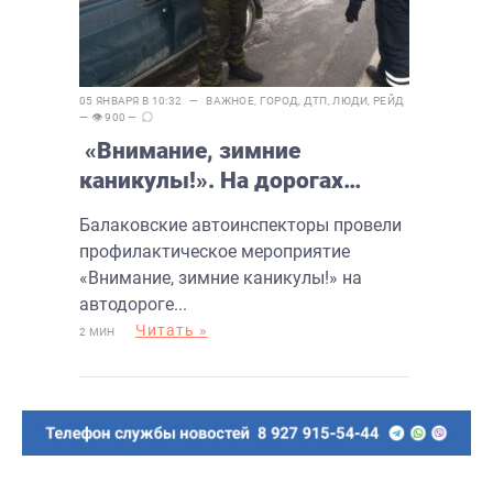
05 ЯНВАРЯ В 10:32 —
ВАЖНОЕ
,
ГОРОД
,
ДТП
,
ЛЮДИ
,
РЕЙД
— 👁 900 —
«Внимание, зимние
каникулы!». На дорогах
Балаково продолжаются
Балаковские автоинспекторы провели
рейды
профилактическое мероприятие
«Внимание, зимние каникулы!» на
автодороге...
Читать »
2 МИН