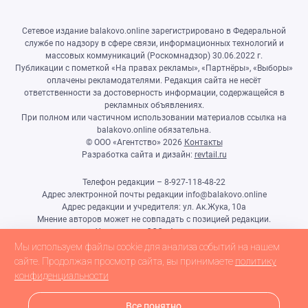
Сетевое издание balakovo.online зарегистрировано в Федеральной
службе по надзору в сфере связи, информационных технологий и
массовых коммуникаций (Роскомнадзор) 30.06.2022 г.
Публикации с пометкой «На правах рекламы», «Партнёры», «Выборы»
оплачены рекламодателями. Редакция сайта не несёт
ответственности за достоверность информации, содержащейся в
рекламных объявлениях.
При полном или частичном использовании материалов ссылка на
balakovo.online обязательна.
© ООО «Агентство»
2026
Контакты
Разработка сайта и дизайн:
revtail.ru
Телефон редакции – 8-927-118-48-22
Адрес электронной почты редакции info@balakovo.online
Адрес редакции и учредителя: ул. Ак.Жука, 10а
Мнение авторов может не совпадать с позицией редакции.
Учредитель: ООО «Агентство»
Гл.редактор Ивлиева Н.Н.
Мы используем файлы cookie для анализа событий на нашем
Настоящий ресурс может содержать материалы 18+
сайте. Продолжая просмотр сайта, вы принимаете
политику
конфиденциальности
Все понятно