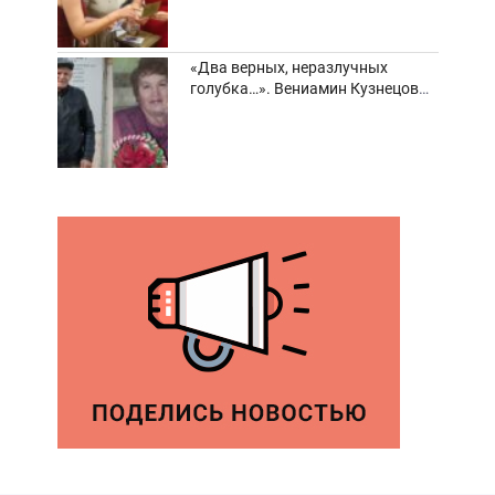
«Два верных, неразлучных
голубка…». Вениамин Кузнецов
вспоминает о своей супруге