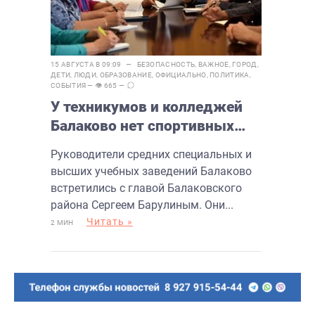
15 АВГУСТА В 09:09 —
БЕЗОПАСНОСТЬ
,
ВАЖНОЕ
,
ГОРОД
,
ДЕТИ
,
ЛЮДИ
,
ОБРАЗОВАНИЕ
,
ОФИЦИАЛЬНО
,
ПОЛИТИКА
,
СОБЫТИЯ
— 👁 665 —
У техникумов и колледжей
Балаково нет спортивных
площадок
Руководители средних специальных и
высших учебных заведений Балаково
встретились с главой Балаковского
района Сергеем Барулиным. Они...
Читать »
2 МИН