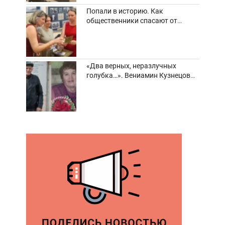
Попали в историю. Как
общественники спасают от
забвения старинные фотоархивы
«Два верных, неразлучных
голубка…». Вениамин Кузнецов
вспоминает о своей супруге