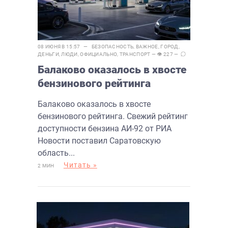
08 ИЮНЯ В 15:57 —
БЕЗОПАСНОСТЬ
,
ВАЖНОЕ
,
ГОРОД
,
ДЕНЬГИ
,
ЛЮДИ
,
ОФИЦИАЛЬНО
,
ТРАНСПОРТ
— 👁 227 —
Балаково оказалось в хвосте
бензинового рейтинга
Балаково оказалось в хвосте
бензинового рейтинга. Свежий рейтинг
доступности бензина АИ-92 от РИА
Новости поставил Саратовскую
область...
Читать »
2 МИН