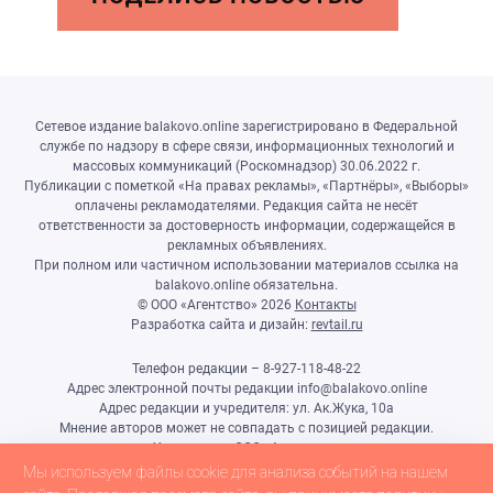
Сетевое издание balakovo.online зарегистрировано в Федеральной
службе по надзору в сфере связи, информационных технологий и
массовых коммуникаций (Роскомнадзор) 30.06.2022 г.
Публикации с пометкой «На правах рекламы», «Партнёры», «Выборы»
оплачены рекламодателями. Редакция сайта не несёт
ответственности за достоверность информации, содержащейся в
рекламных объявлениях.
При полном или частичном использовании материалов ссылка на
balakovo.online обязательна.
© ООО «Агентство»
2026
Контакты
Разработка сайта и дизайн:
revtail.ru
Телефон редакции – 8-927-118-48-22
Адрес электронной почты редакции info@balakovo.online
Адрес редакции и учредителя: ул. Ак.Жука, 10а
Мнение авторов может не совпадать с позицией редакции.
Учредитель: ООО «Агентство»
Гл.редактор Ивлиева Н.Н.
Мы используем файлы cookie для анализа событий на нашем
Настоящий ресурс может содержать материалы 18+