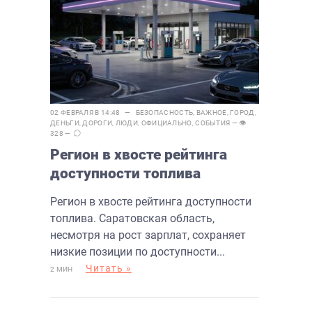
02 ФЕВРАЛЯ В 14:48 —
БЕЗОПАСНОСТЬ
,
ВАЖНОЕ
,
ГОРОД
,
ДЕНЬГИ
,
ДОРОГИ
,
ЛЮДИ
,
ОФИЦИАЛЬНО
,
СОБЫТИЯ
— 👁
328 —
Регион в хвосте рейтинга
доступности топлива
Регион в хвосте рейтинга доступности
топлива. Саратовская область,
несмотря на рост зарплат, сохраняет
низкие позиции по доступности...
Читать »
2 МИН