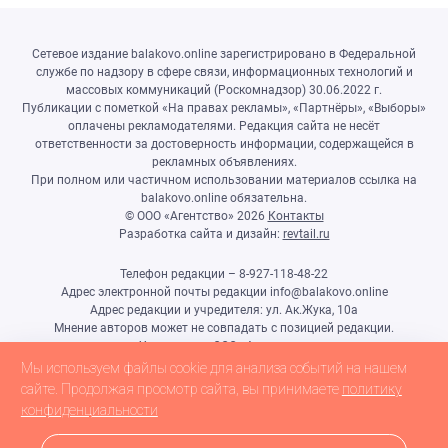
Сетевое издание balakovo.online зарегистрировано в Федеральной
службе по надзору в сфере связи, информационных технологий и
массовых коммуникаций (Роскомнадзор) 30.06.2022 г.
Публикации с пометкой «На правах рекламы», «Партнёры», «Выборы»
оплачены рекламодателями. Редакция сайта не несёт
ответственности за достоверность информации, содержащейся в
рекламных объявлениях.
При полном или частичном использовании материалов ссылка на
balakovo.online обязательна.
© ООО «Агентство»
2026
Контакты
Разработка сайта и дизайн:
revtail.ru
Телефон редакции – 8-927-118-48-22
Адрес электронной почты редакции info@balakovo.online
Адрес редакции и учредителя: ул. Ак.Жука, 10а
Мнение авторов может не совпадать с позицией редакции.
Учредитель: ООО «Агентство»
Гл.редактор Ивлиева Н.Н.
Мы используем файлы cookie для анализа событий на нашем
Настоящий ресурс может содержать материалы 18+
сайте. Продолжая просмотр сайта, вы принимаете
политику
конфиденциальности