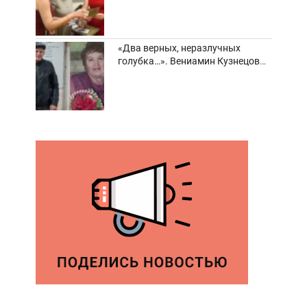
«Два верных, неразлучных
голубка…». Вениамин Кузнецов
вспоминает о своей супруге