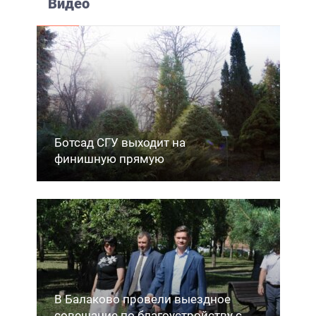
Видео
Ботсад СГУ выходит на
финишную прямую
В Балаково провели выездное
совещание по благоустройству с