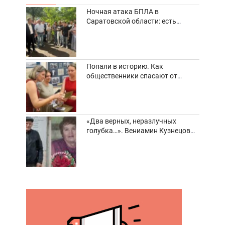
Ночная атака БПЛА в
Саратовской области: есть
погибшие и пострадавшие
Попали в историю. Как
общественники спасают от
забвения старинные фотоархивы
«Два верных, неразлучных
голубка…». Вениамин Кузнецов
вспоминает о своей супруге