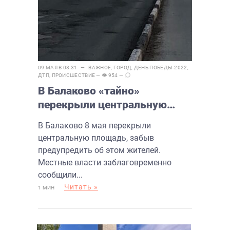
09 МАЯ В 08:31 —
ВАЖНОЕ
,
ГОРОД
,
ДЕНЬ ПОБЕДЫ-2022
,
ДТП
,
ПРОИСШЕСТВИЕ
— 👁 954 —
В Балаково «тайно»
перекрыли центральную
площадь
В Балаково 8 мая перекрыли
центральную площадь, забыв
предупредить об этом жителей.
Местные власти заблаговременно
сообщили...
Читать »
1 МИН