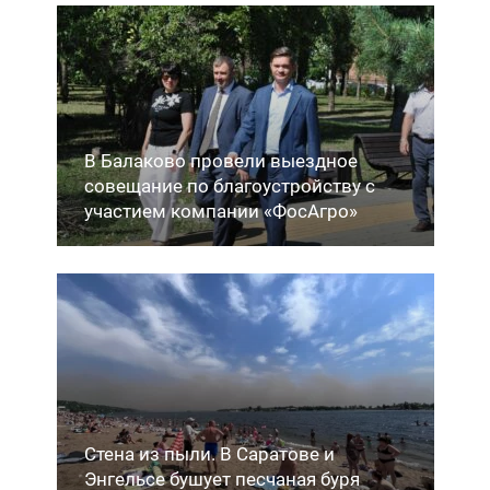
В Балаково провели выездное
совещание по благоустройству с
участием компании «ФосАгро»
Стена из пыли. В Саратове и
Энгельсе бушует песчаная буря