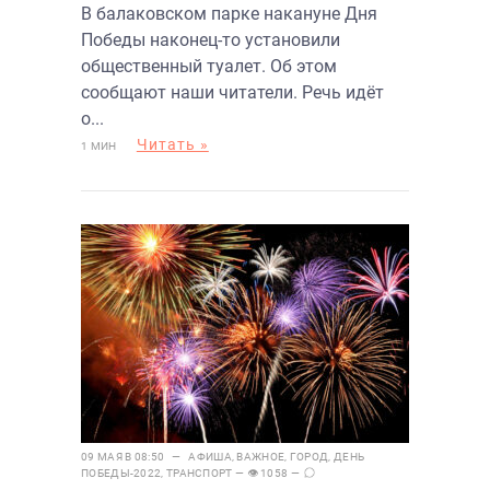
В балаковском парке накануне Дня
туалет
Победы наконец-то установили
общественный туалет. Об этом
сообщают наши читатели. Речь идёт
о...
Читать »
1 МИН
09 МАЯ В 08:50 —
АФИША
,
ВАЖНОЕ
,
ГОРОД
,
ДЕНЬ
ПОБЕДЫ-2022
,
ТРАНСПОРТ
— 👁 1058 —