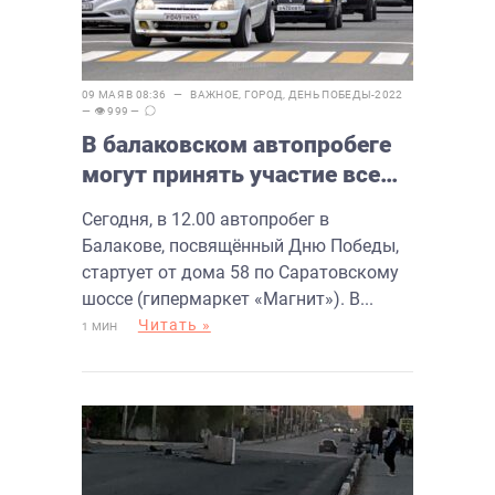
09 МАЯ В 08:36 —
ВАЖНОЕ
,
ГОРОД
,
ДЕНЬ ПОБЕДЫ-2022
— 👁 999 —
В балаковском автопробеге
могут принять участие все
желающие
Сегодня, в 12.00 автопробег в
Балакове, посвящённый Дню Победы,
стартует от дома 58 по Саратовскому
шоссе (гипермаркет «Магнит»). В...
Читать »
1 МИН