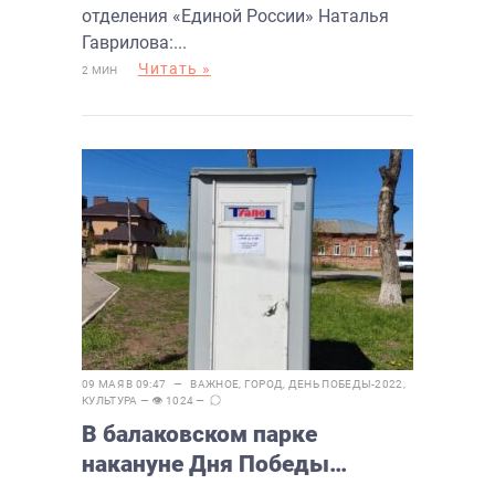
отделения «Единой России» Наталья
Гаврилова:...
Читать »
2 МИН
09 МАЯ В 09:47 —
ВАЖНОЕ
,
ГОРОД
,
ДЕНЬ ПОБЕДЫ-2022
,
КУЛЬТУРА
— 👁 1024 —
В балаковском парке
накануне Дня Победы
установили общественный