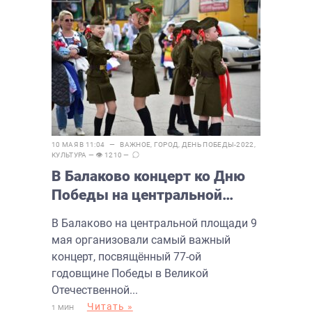
10 МАЯ В 11:04 —
ВАЖНОЕ
,
ГОРОД
,
ДЕНЬ ПОБЕДЫ-2022
,
КУЛЬТУРА
— 👁 1210 —
В Балаково концерт ко Дню
Победы на центральной
площади завершился
В Балаково на центральной площади 9
праздничным салютом
мая организовали самый важный
концерт, посвящённый 77-ой
годовщине Победы в Великой
Отечественной...
Читать »
1 МИН