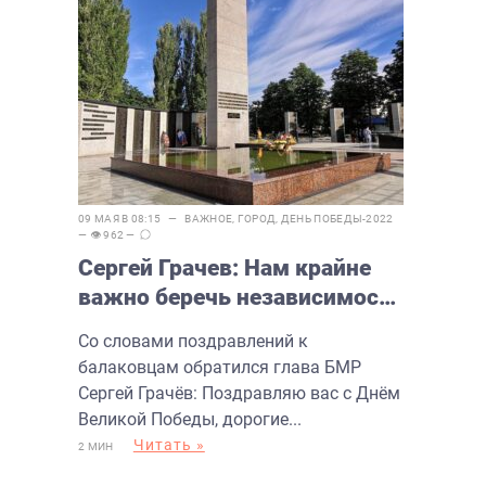
09 МАЯ В 08:15 —
ВАЖНОЕ
,
ГОРОД
,
ДЕНЬ ПОБЕДЫ-2022
— 👁 962 —
Сергей Грачев: Нам крайне
важно беречь независимость
Родины
Со словами поздравлений к
балаковцам обратился глава БМР
Сергей Грачёв: Поздравляю вас с Днём
Великой Победы, дорогие...
Читать »
2 МИН