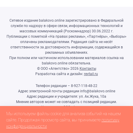
Сетевое издание balakovo.online зарегистрировано в Федеральной
службе по надзору в сфере связи, информационных технологий и
массовых коммуникаций (Роскомнадзор) 30.06.2022 г.
Публикации с пометкой «На правах рекламы», «Партнёры», «Выборы»
оплачены рекламодателями. Редакция сайта не несёт
ответственности за достоверность информации, содержащейся в
рекламных объявлениях.
При полном или частичном использовании материалов ссылка на
balakovo.online обязательна.
© ООО «Агентство»
2026
Контакты
Разработка сайта и дизайн:
revtail.ru
Телефон редакции – 8-927-118-48-22
Адрес электронной почты редакции info@balakovo.online
Адрес редакции и учредителя: ул. Ак.Жука, 10а
Мнение авторов может не совпадать с позицией редакции.
Учредитель: ООО «Агентство»
Гл.редактор Ивлиева Н.Н.
Мы используем файлы cookie для анализа событий на нашем
Настоящий ресурс может содержать материалы 18+
сайте. Продолжая просмотр сайта, вы принимаете
политику
конфиденциальности