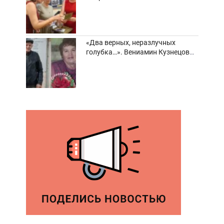
забвения старинные фотоархивы
«Два верных, неразлучных
голубка…». Вениамин Кузнецов
вспоминает о своей супруге