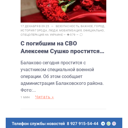
17 ДЕКАБРЯ В 09:25 —
БЕЗОПАСНОСТЬ
,
ВАЖНОЕ
,
ГОРОД
,
ИСТОРИЯ ГОРОДА
,
ЛЮДИ
,
МОБИЛИЗАЦИЯ
,
ОФИЦИАЛЬНО
,
СПЕЦОПЕРАЦИЯ НА УКРАИНЕ
— 👁 579 —
С погибшим на СВО
Алексеем Сушко простится
Балаково
Балаково сегодня простится с
участником специальной военной
операции. Об этом сообщает
администрация Балаковского района.
Фото:...
Читать »
1 МИН