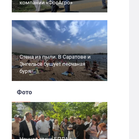
компании «ФосАгро»
Стена из пыли. В Саратове и
Энгельсе бушует песчаная
буря
Фото
Ночная атака БПЛА в