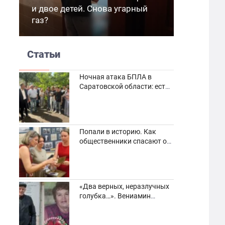
и двое детей. Снова угарный
газ?
Статьи
Ночная атака БПЛА в
Саратовской области: есть
погибшие и пострадавшие
Попали в историю. Как
общественники спасают от
забвения старинные
фотоархивы
«Два верных, неразлучных
голубка…». Вениамин
Кузнецов вспоминает о
своей супруге