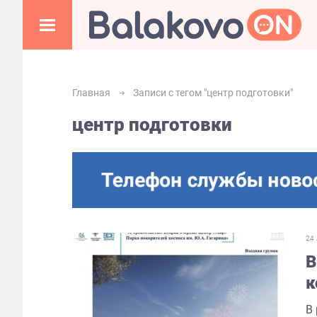
Главная
Записи с тегом "центр подготовки"
центр подготовки
24
В
к
Г
В