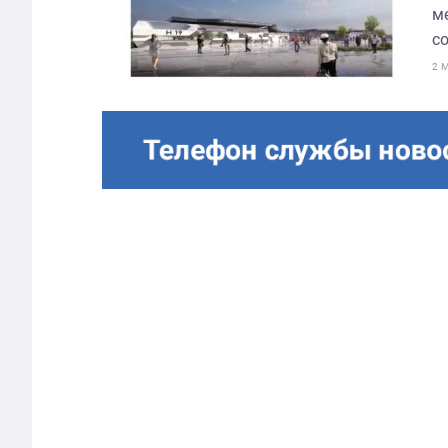
м
со
2 