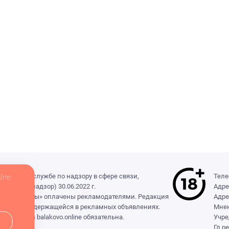
деральной службе по надзору в сфере связи,
Теле
йте.
(Роскомнадзор) 30.06.2022 г.
Адре
ры», «Выборы» оплачены рекламодателями. Редакция
Адре
формации, содержащейся в рекламных объявлениях.
Мнен
сылка на balakovo.online обязательна.
Учре
Гл.р