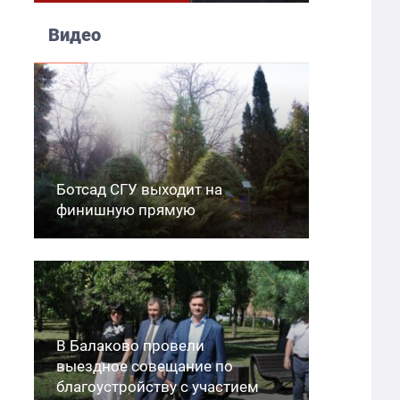
Видео
Ботсад СГУ выходит на
финишную прямую
В Балаково провели
выездное совещание по
благоустройству с участием