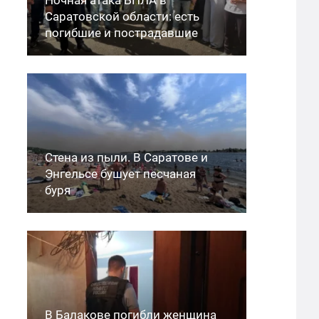
Саратовской области: есть
погибшие и пострадавшие
Стена из пыли. В Саратове и
Энгельсе бушует песчаная
буря
В Балакове погибли женщина