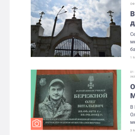
ОФ
В
д
С
м
ба
1 
01
УК
О
М
с
В
О
м
3 