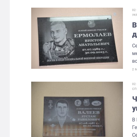
02
УК
В
д
С
м
во
2 
02
СП
Ч
у
В
Г
Се