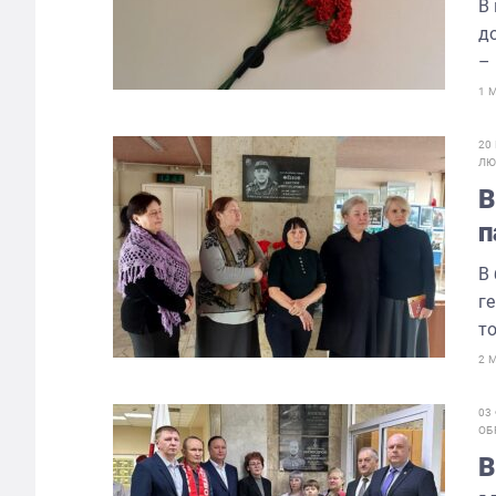
В
д
– 
1 
20
Л
В
п
В
г
т
2 
03
ОБ
В