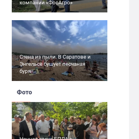
компании «ФосАгро»
Стена из пыли. В Саратове и
Энгельсе бушует песчаная
буря
Фото
Ночная атака БПЛА в