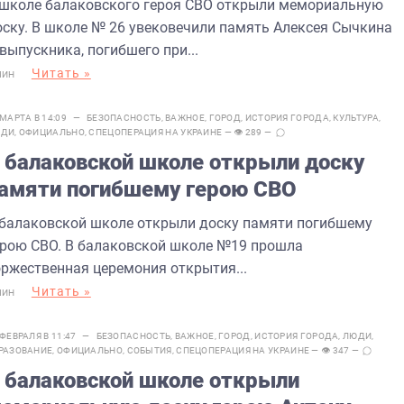
 школе балаковского героя СВО открыли мемориальную
оску. В школе № 26 увековечили память Алексея Сычкина
выпускника, погибшего при...
Читать »
МИН
 МАРТА В 14:09 —
БЕЗОПАСНОСТЬ
,
ВАЖНОЕ
,
ГОРОД
,
ИСТОРИЯ ГОРОДА
,
КУЛЬТУРА
,
ЮДИ
,
ОФИЦИАЛЬНО
,
СПЕЦОПЕРАЦИЯ НА УКРАИНЕ
— 👁 289 —
 балаковской школе открыли доску
амяти погибшему герою СВО
 балаковской школе открыли доску памяти погибшему
ерою СВО. В балаковской школе №19 прошла
оржественная церемония открытия...
Читать »
МИН
 ФЕВРАЛЯ В 11:47 —
БЕЗОПАСНОСТЬ
,
ВАЖНОЕ
,
ГОРОД
,
ИСТОРИЯ ГОРОДА
,
ЛЮДИ
,
РАЗОВАНИЕ
,
ОФИЦИАЛЬНО
,
СОБЫТИЯ
,
СПЕЦОПЕРАЦИЯ НА УКРАИНЕ
— 👁 347 —
 балаковской школе открыли