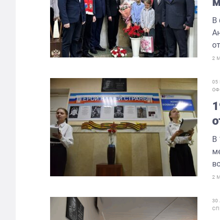
м
Н
В
А
о
2 
05
ОФ
1
о
В
м
в
2 
30
СП