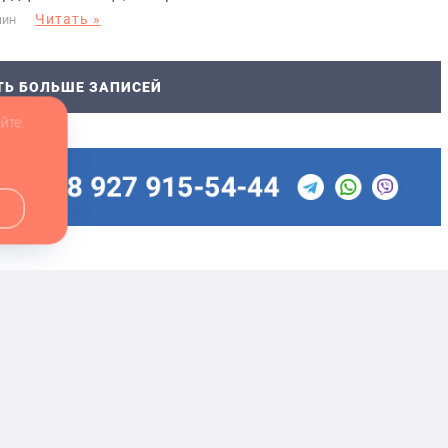
Читать »
МИН
ТЬ БОЛЬШЕ ЗАПИСЕЙ
йте.
деральной службе по надзору в сфере связи,
Теле
(Роскомнадзор) 30.06.2022 г.
Адре
ры», «Выборы» оплачены рекламодателями. Редакция
Адре
формации, содержащейся в рекламных объявлениях.
Мнен
сылка на balakovo.online обязательна.
Учре
Гл.р
Наст