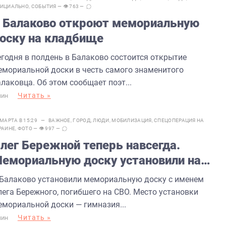
ИЦИАЛЬНО
,
СОБЫТИЯ
— 👁 763 —
 Балаково откроют мемориальную
оску на кладбище
егодня в полдень в Балаково состоится открытие
емориальной доски в честь самого знаменитого
лаковца. Об этом сообщает поэт...
Читать »
МИН
 МАРТА В 15:29 —
ВАЖНОЕ
,
ГОРОД
,
ЛЮДИ
,
МОБИЛИЗАЦИЯ
,
СПЕЦОПЕРАЦИЯ НА
РАИНЕ
,
ФОТО
— 👁 997 —
лег Бережной теперь навсегда.
емориальную доску установили на
тене его родной школы
 Балаково установили мемориальную доску с именем
лега Бережного, погибшего на СВО. Место установки
емориальной доски — гимназия...
Читать »
МИН