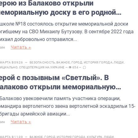
ерою из Балаково открыли
емориальную доску в его родной
коле
 школе №18 состоялось открытие мемориальной доски
огибшему на СВО Михаилу Бутузову. В сентябре 2022 года
ихаил добровольно отправился...
Читать »
МИН
 МАРТА В 09:26 —
БЕЗОПАСНОСТЬ
,
ВАЖНОЕ
,
ГОРОД
,
ИСТОРИЯ ГОРОДА
,
ЛЮДИ
,
ИЦИАЛЬНО
,
СПЕЦОПЕРАЦИЯ НА УКРАИНЕ
— 👁 654 —
ерой с позывным «Светлый». В
алаково открыли мемориальную
оску герою СВО
 Балаково увековечили память участника операции,
омандира вертолетного звена вертолетной эскадрильи 15-
 бригады армейской авиации...
Читать »
МИН
 МАРТА В 11:39 —
ВАЖНОЕ
,
ГОРОД
,
ИСТОРИЯ ГОРОДА
,
КУЛЬТУРА
,
ЛЮДИ
,