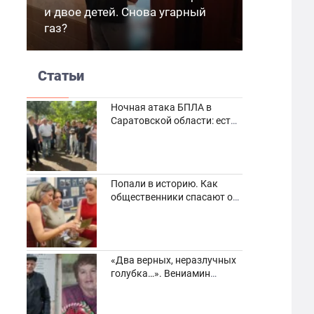
и двое детей. Снова угарный
газ?
Статьи
Ночная атака БПЛА в
Саратовской области: есть
погибшие и пострадавшие
Попали в историю. Как
общественники спасают от
забвения старинные
фотоархивы
«Два верных, неразлучных
голубка…». Вениамин
Кузнецов вспоминает о
своей супруге