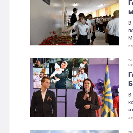
Г
м
ш
В
п
М
2 
24
ОФ
Г
Б
д
В
к
й
3 
28