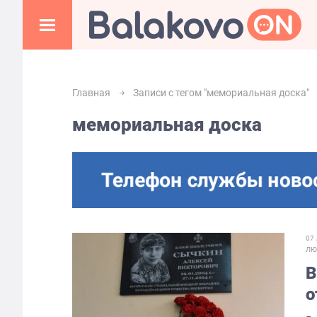
Главная
Записи с тегом "мемориальная доска"
мемориальная доска
07
Л
В
о