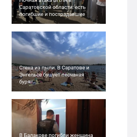
Саратовской области: есть
погибшие и пострадавшие
Стена из пыли. В Саратове и
Энгельсе бушует песчаная
буря
В Балакове погибли женщина