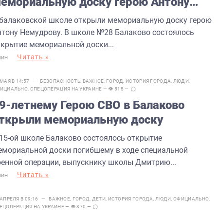
емориальную доску герою Антону
емудрову
 балаковской школе открыли мемориальную доску герою
нтону Немудрову. В школе №28 Балаково состоялось
ткрытие мемориальной доски...
Читать »
МИН
 МАЯ В 14:57 —
БЕЗОПАСНОСТЬ
,
ВАЖНОЕ
,
ГОРОД
,
ИСТОРИЯ ГОРОДА
,
ЛЮДИ
,
ИЦИАЛЬНО
,
СПЕЦОПЕРАЦИЯ НА УКРАИНЕ
— 👁 515 —
9-летнему Герою СВО в Балаково
ткрыли мемориальную доску
 15-ой школе Балаково состоялось открытие
емориальной доски погибшему в ходе специальной
оенной операции, выпускнику школы Дмитрию...
Читать »
МИН
 АПРЕЛЯ В 09:16 —
ВАЖНОЕ
,
ГОРОД
,
ДЕТИ
,
ИСТОРИЯ ГОРОДА
,
ЛЮДИ
,
ОФИЦИАЛЬНО
,
ЕЦОПЕРАЦИЯ НА УКРАИНЕ
— 👁 870 —