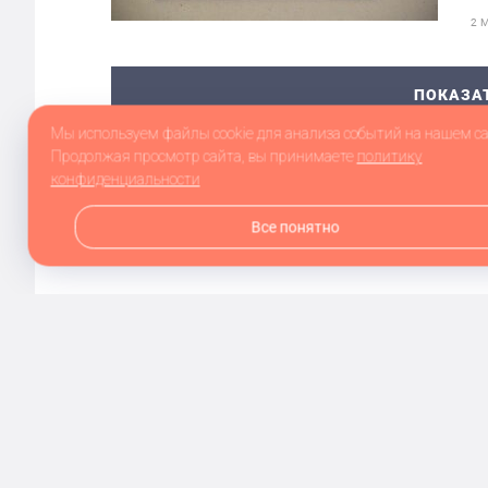
2 
ПОКАЗА
Мы используем файлы cookie для анализа событий на нашем са
Продолжая просмотр сайта, вы принимаете
политику
конфиденциальности
Все понятно
Сетевое издание balakovo.online зарегистрировано в Фе
информационных технологий и массовых коммуникаций 
Публикации с пометкой «На правах рекламы», «Партнё
сайта не несёт ответственности за достоверность ин
При полном или частичном использовании материалов с
© ООО «Агентство»
2026
Контакты
Разработка сайта и дизайн:
revtail.ru