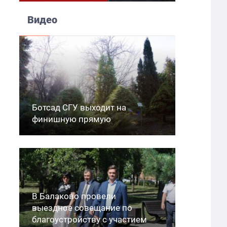
Видео
Ботсад СГУ выходит на
финишную прямую
В Балаково провели
выездное совещание по
благоустройству с участием