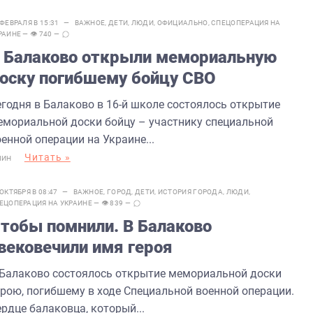
 ФЕВРАЛЯ В 15:31 —
ВАЖНОЕ
,
ДЕТИ
,
ЛЮДИ
,
ОФИЦИАЛЬНО
,
СПЕЦОПЕРАЦИЯ НА
РАИНЕ
— 👁 740 —
 Балаково открыли мемориальную
оску погибшему бойцу СВО
егодня в Балаково в 16-й школе состоялось открытие
емориальной доски бойцу – участнику специальной
енной операции на Украине...
Читать »
МИН
 ОКТЯБРЯ В 08:47 —
ВАЖНОЕ
,
ГОРОД
,
ДЕТИ
,
ИСТОРИЯ ГОРОДА
,
ЛЮДИ
,
ЕЦОПЕРАЦИЯ НА УКРАИНЕ
— 👁 839 —
тобы помнили. В Балаково
вековечили имя героя
 Балаково состоялось открытие мемориальной доски
ерою, погибшему в ходе Специальной военной операции.
рдце балаковца, который...