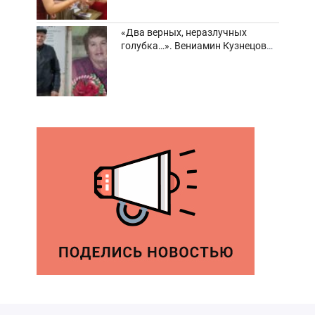
«Два верных, неразлучных
голубка…». Вениамин Кузнецов
вспоминает о своей супруге