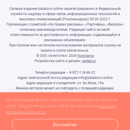
Сетевое издание balakovo.online зарегистрировано в Федеральной
службе по надзору в сфере связи, информационных технологий и
массовых коммуникаций (Роскомнадзор) 30.06.2022 г.
Публикации с пометкой «На правах рекламы», «Партнёры», «Выборы»
оплачены рекламодателями. Редакция сайта не несёт
ответственности за достоверность информации, содержащейся в
рекламных объявлениях.
При полном или частичном использовании материалов ссылка на
balakovo.online обязательна.
© ООО «Агентство»
2026
Контакты
Разработка сайта и дизайн:
revtail.ru
Телефон редакции – 8-927-118-48-22
Адрес электронной почты редакции info@balakovo.online
Адрес редакции и учредителя: ул. Ак.Жука, 10а
Мнение авторов может не совпадать с позицией редакции.
Учредитель: ООО «Агентство»
Гл.редактор Ивлиева Н.Н.
Мы используем файлы cookie для анализа событий на нашем
Настоящий ресурс может содержать материалы 18+
сайте. Продолжая просмотр сайта, вы принимаете
политику
конфиденциальности
Все понятно