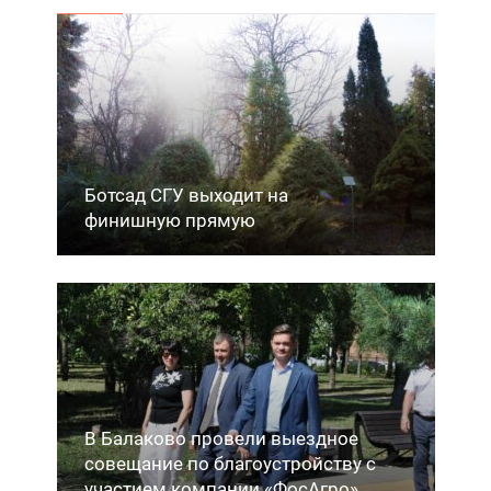
Ботсад СГУ выходит на
финишную прямую
В Балаково провели выездное
совещание по благоустройству с
участием компании «ФосАгро»