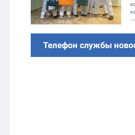
ко
ко
1 