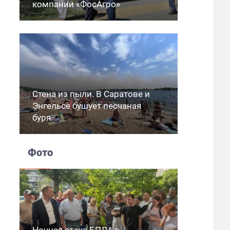
компании «ФосАгро»
Стена из пыли. В Саратове и
Энгельсе бушует песчаная
буря
Фото
Ночная атака БПЛА в