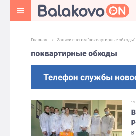
Главная
Записи с тегом "поквартирные обходы"
поквартирные обходы
13
В
р
В