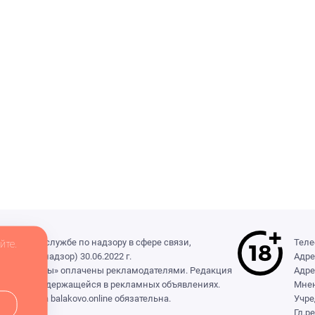
деральной службе по надзору в сфере связи,
Теле
йте.
(Роскомнадзор) 30.06.2022 г.
Адре
ры», «Выборы» оплачены рекламодателями. Редакция
Адре
формации, содержащейся в рекламных объявлениях.
Мнен
сылка на balakovo.online обязательна.
Учре
Гл.р