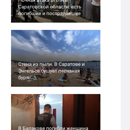
Саратовской области: есть
погибшие и пострадавшие
Стена из пыли. В Саратове и
Энгельсе бушует песчаная
буря
В Балакове погибли женщина