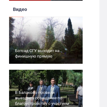
Видео
Ботсад СГУ выходит на
финишную прямую
В Балаково провели
выездное совещание по
благоустройству с участием