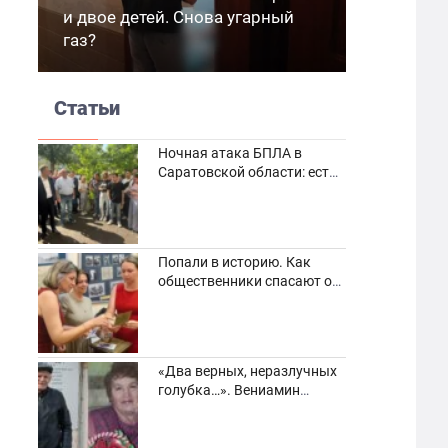
и двое детей. Снова угарный
газ?
Статьи
Ночная атака БПЛА в
Саратовской области: есть
погибшие и пострадавшие
Попали в историю. Как
общественники спасают от
забвения старинные
фотоархивы
«Два верных, неразлучных
голубка…». Вениамин
Кузнецов вспоминает о
своей супруге