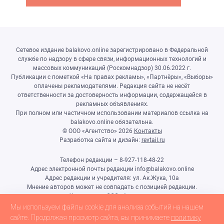
Сетевое издание balakovo.online зарегистрировано в Федеральной
службе по надзору в сфере связи, информационных технологий и
массовых коммуникаций (Роскомнадзор) 30.06.2022 г.
Публикации с пометкой «На правах рекламы», «Партнёры», «Выборы»
оплачены рекламодателями. Редакция сайта не несёт
ответственности за достоверность информации, содержащейся в
рекламных объявлениях.
При полном или частичном использовании материалов ссылка на
balakovo.online обязательна.
© ООО «Агентство»
2026
Контакты
Разработка сайта и дизайн:
revtail.ru
Телефон редакции – 8-927-118-48-22
Адрес электронной почты редакции info@balakovo.online
Адрес редакции и учредителя: ул. Ак.Жука, 10а
Мнение авторов может не совпадать с позицией редакции.
Учредитель: ООО «Агентство»
Гл.редактор Ивлиева Н.Н.
Мы используем файлы cookie для анализа событий на нашем
Настоящий ресурс может содержать материалы 18+
сайте. Продолжая просмотр сайта, вы принимаете
политику