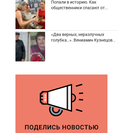
Попали в историю. Как
общественники спасают от
забвения старинные фотоархивы
«Два верных, неразлучных
голубка…». Вениамин Кузнецов
вспоминает о своей супруге