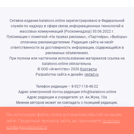
Сетевое издание balakovo.online зарегистрировано в Федеральной
службе по надзору в сфере связи, информационных технологий и
массовых коммуникаций (Роскомнадзор) 30.06.2022 г.
Публикации с пометкой «На правах рекламы», «Партнёры», «Выборы»
оплачены рекламодателями. Редакция сайта не несёт
ответственности за достоверность информации, содержащейся в
рекламных объявлениях.
При полном или частичном использовании материалов ссылка на
balakovo.online обязательна.
© ООО «Агентство»
2026
Контакты
Разработка сайта и дизайн:
revtail.ru
Телефон редакции – 8-927-118-48-22
Адрес электронной почты редакции info@balakovo.online
Адрес редакции и учредителя: ул. Ак.Жука, 10а
Мнение авторов может не совпадать с позицией редакции.
Учредитель: ООО «Агентство»
Гл.редактор Ивлиева Н.Н.
Мы используем файлы cookie для анализа событий на нашем
Настоящий ресурс может содержать материалы 18+
сайте. Продолжая просмотр сайта, вы принимаете
политику
конфиденциальности