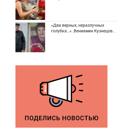
забвения старинные фотоархивы
«Два верных, неразлучных
голубка…». Вениамин Кузнецов
вспоминает о своей супруге