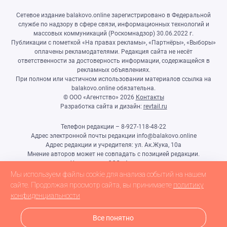
Сетевое издание balakovo.online зарегистрировано в Федеральной
службе по надзору в сфере связи, информационных технологий и
массовых коммуникаций (Роскомнадзор) 30.06.2022 г.
Публикации с пометкой «На правах рекламы», «Партнёры», «Выборы»
оплачены рекламодателями. Редакция сайта не несёт
ответственности за достоверность информации, содержащейся в
рекламных объявлениях.
При полном или частичном использовании материалов ссылка на
balakovo.online обязательна.
© ООО «Агентство»
2026
Контакты
Разработка сайта и дизайн:
revtail.ru
Телефон редакции – 8-927-118-48-22
Адрес электронной почты редакции info@balakovo.online
Адрес редакции и учредителя: ул. Ак.Жука, 10а
Мнение авторов может не совпадать с позицией редакции.
Учредитель: ООО «Агентство»
Гл.редактор Ивлиева Н.Н.
Мы используем файлы cookie для анализа событий на нашем
Настоящий ресурс может содержать материалы 18+
сайте. Продолжая просмотр сайта, вы принимаете
политику
конфиденциальности
Все понятно