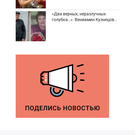
«Два верных, неразлучных
голубка…». Вениамин Кузнецов
вспоминает о своей супруге