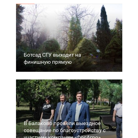
Ботсад СГУ выходит на
финишную прямую
В Балаково провели выездное
совещание по благоустройству с
участием компании «ФосАгро»