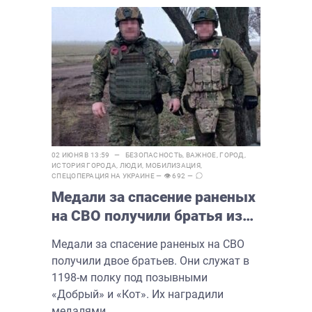
02 ИЮНЯ В 13:59 —
БЕЗОПАСНОСТЬ
,
ВАЖНОЕ
,
ГОРОД
,
ИСТОРИЯ ГОРОДА
,
ЛЮДИ
,
МОБИЛИЗАЦИЯ
,
СПЕЦОПЕРАЦИЯ НА УКРАИНЕ
— 👁 692 —
Медали за спасение раненых
на СВО получили братья из
Саратовской области
Медали за спасение раненых на СВО
получили двое братьев. Они служат в
1198-м полку под позывными
«Добрый» и «Кот». Их наградили
медалями...