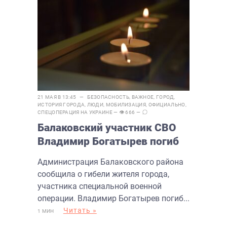
21 МАЯ В 13:45 —
БЕЗОПАСНОСТЬ
,
ВАЖНОЕ
,
ГОРОД
,
ИСТОРИЯ ГОРОДА
,
ЛЮДИ
,
МОБИЛИЗАЦИЯ
,
ОФИЦИАЛЬНО
,
СПЕЦОПЕРАЦИЯ НА УКРАИНЕ
— 👁 666 —
Балаковский участник СВО
Владимир Богатырев погиб
Администрация Балаковского района
сообщила о гибели жителя города,
участника специальной военной
операции. Владимир Богатырев погиб...
Читать »
1 МИН