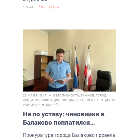
Читать »
1 МИН
29 МАЯ В 15:47 —
БЕЗОПАСНОСТЬ
,
ВАЖНОЕ
,
ГОРОД
,
ЛЮДИ
,
МОБИЛИЗАЦИЯ
,
ОФИЦИАЛЬНО
,
СПЕЦОПЕРАЦИЯ НА
УКРАИНЕ
— 👁 454 —
Не по уставу: чиновники в
Балаково поплатился
штрафом за халатность в
Прокуратура города Балаково провела