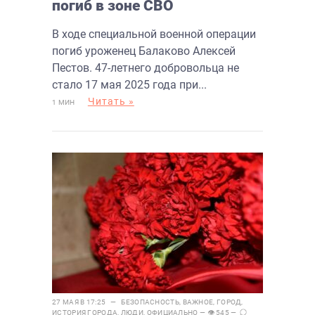
погиб в зоне СВО
В ходе специальной военной операции
погиб уроженец Балаково Алексей
Пестов. 47-летнего добровольца не
стало 17 мая 2025 года при...
Читать »
1 МИН
27 МАЯ В 17:25 —
БЕЗОПАСНОСТЬ
,
ВАЖНОЕ
,
ГОРОД
,
ИСТОРИЯ ГОРОДА
,
ЛЮДИ
,
ОФИЦИАЛЬНО
— 👁 545 —