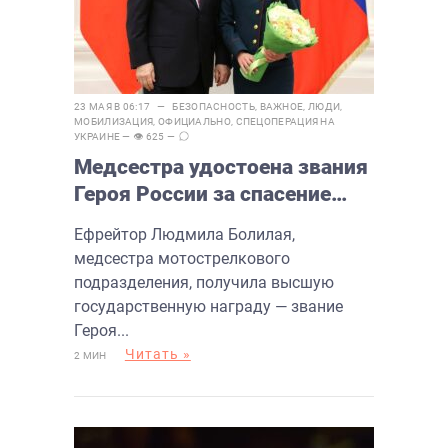
23 МАЯ В 06:17 —
БЕЗОПАСНОСТЬ
,
ВАЖНОЕ
,
ЛЮДИ
,
МОБИЛИЗАЦИЯ
,
ОФИЦИАЛЬНО
,
СПЕЦОПЕРАЦИЯ НА
УКРАИНЕ
— 👁 625 —
Медсестра удостоена звания
Героя России за спасение
бойцов под огнём
Ефрейтор Людмила Болилая,
медсестра мотострелкового
подразделения, получила высшую
государственную награду — звание
Героя...
Читать »
2 МИН