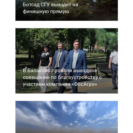
Ботсад СГУ выходит на
финишную прямую
В Балаково провели выездное
совещание по благоустройству с
участием компании «ФосАгро»