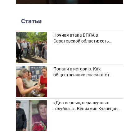
Статьи
Ночная атака БПЛА в
Саратовской области: есть
погибшие и пострадавшие
Попали в историю. Как
общественники спасают от
забвения старинные фотоархивы
«Два верных, неразлучных
голубка…». Вениамин Кузнецов
вспоминает о своей супруге