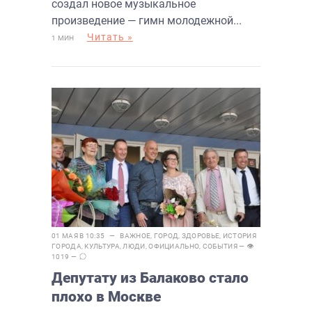
создал новое музыкальное
произведение — гимн молодежной...
Читать »
1 МИН
01 МАЯ В 10:35 —
ВАЖНОЕ
,
ГОРОД
,
ЗДОРОВЬЕ
,
ИСТОРИЯ
ГОРОДА
,
КУЛЬТУРА
,
ЛЮДИ
,
ОФИЦИАЛЬНО
,
СОБЫТИЯ
— 👁
1019 —
Депутату из Балаково стало
плохо в Москве