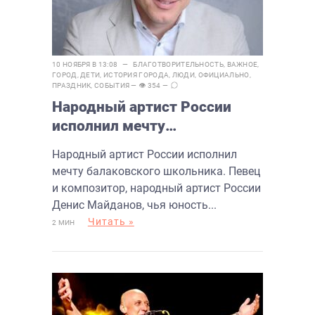
10 НОЯБРЯ В 13:08 —
БЛАГОТВОРИТЕЛЬНОСТЬ
,
ВАЖНОЕ
,
ГОРОД
,
ДЕТИ
,
ИСТОРИЯ ГОРОДА
,
ЛЮДИ
,
ОФИЦИАЛЬНО
,
ПРАЗДНИК
,
СОБЫТИЯ
— 👁 354 —
Народный артист России
исполнил мечту
балаковского школьника
Народный артист России исполнил
мечту балаковского школьника. Певец
и композитор, народный артист России
Денис Майданов, чья юность...
Читать »
2 МИН