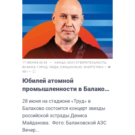
17 ИЮНЯ В 06:39 —
АФИША
,
БЛАГОТВОРИТЕЛЬНОСТЬ
,
ВАЖНОЕ
,
ГОРОД
,
ЛЮДИ
,
ОФИЦИАЛЬНО
,
ЭНЕРГЕТИКА
— 👁
981 —
Юбилей атомной
промышленности в Балаково
отметят концертом Дениса
28 июня на стадионе «Труд» в
Майданова
Балаково состоится концерт звезды
российской эстрады Дениса
Майданова. Фото: Балаковской АЭС
Вечер...