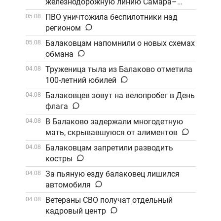
железнодорожную линию Самара–
Саратов
ПВО уничтожила беспилотники над
05.08
регионом
Балаковцам напомнили о новых схемах
05.08
обмана
Труженица тыла из Балаково отметила
04.08
100-летний юбилей
Балаковцев зовут на велопробег в День
04.08
флага
В Балаково задержали многодетную
04.08
мать, скрывавшуюся от алиментов
Балаковцам запретили разводить
04.08
костры
За пьяную езду балаковец лишился
04.08
автомобиля
Ветераны СВО получат отдельный
04.08
кадровый центр