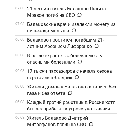
21-летний житель Балаково Никита
07.08
Мразов погиб на СВО
Балаковские врачи извлекли монету из
07.08
пищевода малыша
Балаково простится погибшим 21-
06.08
летним Арсением Лиференко
В регионе растет заболеваемость
06.08
опасными болезнями
17 тысяч пассажиров с начала сезона
06.08
перевезли «Валдаи»
Жители домов в Балаково остались без
06.08
газа и без ответа
Каждый третий работник в России хотя
06.08
бы раз прибегал к угрозе увольнения
Житель Балаково Дмитрий
06.08
Митрофанов погиб на СВО