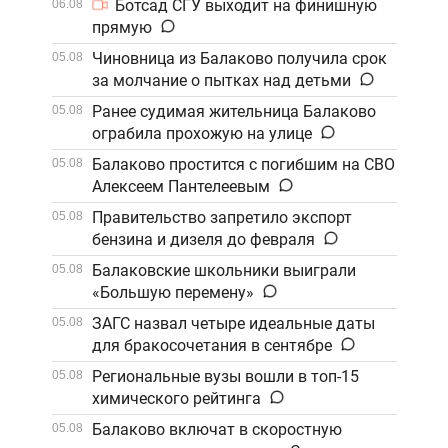
Ботсад СГУ выходит на финишную
06.08
прямую
Чиновница из Балаково получила срок
05.08
за молчание о пытках над детьми
Ранее судимая жительница Балаково
05.08
ограбила прохожую на улице
Балаково простится с погибшим на СВО
05.08
Алексеем Пантелеевым
Правительство запретило экспорт
05.08
бензина и дизеля до февраля
Балаковские школьники выиграли
05.08
«Большую перемену»
ЗАГС назвал четыре идеальные даты
05.08
для бракосочетания в сентябре
Региональные вузы вошли в топ-15
05.08
химического рейтинга
Балаково включат в скоростную
05.08