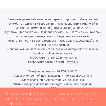
Сетевое издание balakovo.online зарегистрировано в Федеральной
службе по надзору в сфере связи, информационных технологий и
массовых коммуникаций (Роскомнадзор) 30.06.2022 г.
Публикации с пометкой «На правах рекламы», «Партнёры», «Выборы»
оплачены рекламодателями. Редакция сайта не несёт
ответственности за достоверность информации, содержащейся в
рекламных объявлениях.
При полном или частичном использовании материалов ссылка на
balakovo.online обязательна.
© ООО «Агентство»
2026
Контакты
Разработка сайта и дизайн:
revtail.ru
Телефон редакции – 8-927-118-48-22
Адрес электронной почты редакции info@balakovo.online
Адрес редакции и учредителя: ул. Ак.Жука, 10а
Мнение авторов может не совпадать с позицией редакции.
Учредитель: ООО «Агентство»
Гл.редактор Ивлиева Н.Н.
Мы используем файлы cookie для анализа событий на нашем
Настоящий ресурс может содержать материалы 18+
сайте. Продолжая просмотр сайта, вы принимаете
политику
конфиденциальности