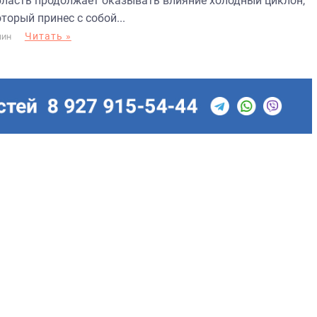
бласть продолжает оказывать влияние холодный циклон,
торый принес с собой...
Читать »
МИН