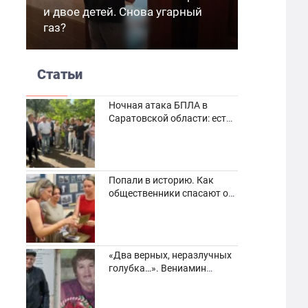
и двое детей. Снова угарный
газ?
Статьи
Ночная атака БПЛА в
Саратовской области: есть
погибшие и пострадавшие
Попали в историю. Как
общественники спасают от
забвения старинные
фотоархивы
«Два верных, неразлучных
голубка…». Вениамин
Кузнецов вспоминает о
своей супруге