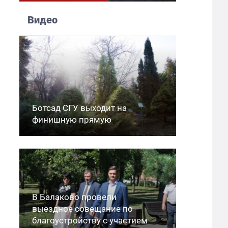
Видео
Ботсад СГУ выходит на
финишную прямую
В Балаково провели
выездное совещание по
благоустройству с участием