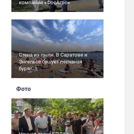
компании «ФосАгро»
Стена из пыли. В Саратове и
Энгельсе бушует песчаная
буря
Фото
Ночная атака БПЛА в