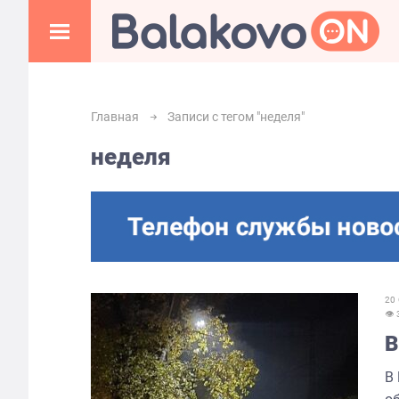
Главная
Записи с тегом "неделя"
неделя
20
👁
В
В