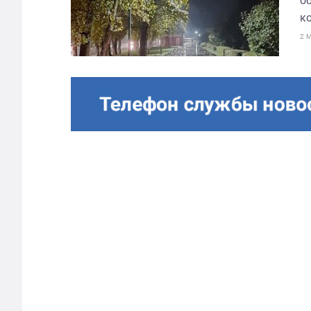
о
ко
2 