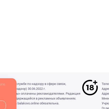
деральной службе по надзору в сфере связи,
Теле
йте.
(Роскомнадзор) 30.06.2022 г.
Адре
ры», «Выборы» оплачены рекламодателями. Редакция
Адре
формации, содержащейся в рекламных объявлениях.
Мнен
сылка на balakovo.online обязательна.
Учре
Гл.р