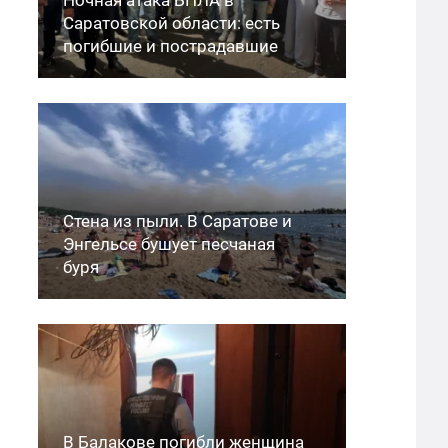
Саратовской области: есть
погибшие и пострадавшие
Стена из пыли. В Саратове и
Энгельсе бушует песчаная
буря
В Балакове погибли женщина