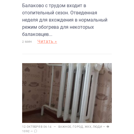
отопления
Балаково с трудом входит в
отопительный сезон. Отведенная
неделя для вхождения в нормальный
режим обогрева для некоторых
балаковцев...
Читать »
2 МИН
12 ОКТЯБРЯ В 06:14 —
ВАЖНОЕ
,
ГОРОД
,
ЖКХ
,
ЛЮДИ
— 👁
1092 —