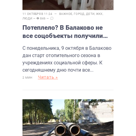
11 ОКТЯБРЯ В 11:24 —
ВАЖНОЕ
,
ГОРОД
,
ДЕТИ
,
ЖКХ
,
ЛЮДИ
— 👁 846 —
Потеплело? В Балаково не
все соцобъекты получили
отопление
С понедельника, 9 октября в Балаково
дан старт отопительного сезона в
учреждениях социальной сферы. К
сегодняшнему дню почти все...
Читать »
2 МИН