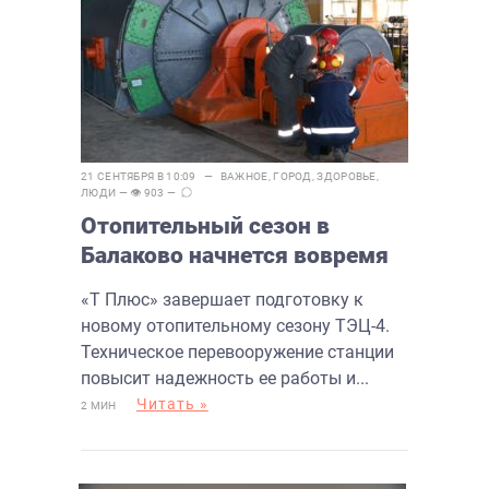
21 СЕНТЯБРЯ В 10:09 —
ВАЖНОЕ
,
ГОРОД
,
ЗДОРОВЬЕ
,
ЛЮДИ
— 👁 903 —
Отопительный сезон в
Балаково начнется вовремя
«Т Плюс» завершает подготовку к
новому отопительному сезону ТЭЦ-4.
Техническое перевооружение станции
повысит надежность ее работы и...
Читать »
2 МИН