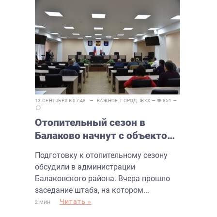
13 СЕНТЯБРЯ В 07:48 —
ВАЖНОЕ
,
ГОРОД
,
ЖКХ
— 👁 851 —
Отопительный сезон в
Балаково начнут с объектов
социальной сферы
Подготовку к отопительному сезону
обсудили в администрации
Балаковского района. Вчера прошло
заседание штаба, на котором...
Читать »
2 МИН