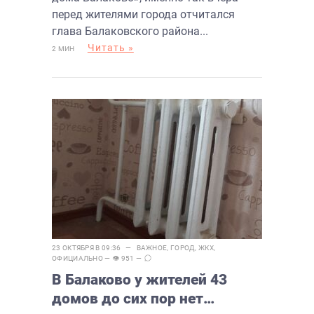
перед жителями города отчитался
глава Балаковского района...
Читать »
2 МИН
23 ОКТЯБРЯ В 09:36 —
ВАЖНОЕ
,
ГОРОД
,
ЖКХ
,
ОФИЦИАЛЬНО
— 👁 951 —
В Балаково у жителей 43
домов до сих пор нет