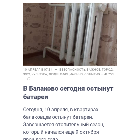
10 АПРЕЛЯ В 07:34 —
БЕЗОПАСНОСТЬ
,
ВАЖНОЕ
,
ГОРОД
,
ЖКХ
,
КУЛЬТУРА
,
ЛЮДИ
,
ОФИЦИАЛЬНО
,
СОБЫТИЯ
— 👁 753
—
В Балаково сегодня остынут
батареи
Сегодня, 10 апреля, в квартирах
балаковцев остынут батареи.
Завершается отопительный сезон,
который начался еще 9 октября
прошлого года....