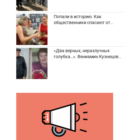
Попали в историю. Как
общественники спасают от
забвения старинные фотоархивы
«Два верных, неразлучных
голубка…». Вениамин Кузнецов
вспоминает о своей супруге