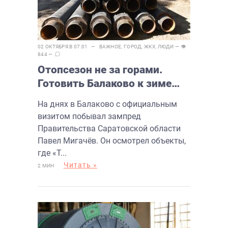
02 ОКТЯБРЯ В 07:01 —
ВАЖНОЕ
,
ГОРОД
,
ЖКХ
,
ЛЮДИ
— 👁
844 —
Отопсезон не за горами.
Готовить Балаково к зиме
будут круглосуточно
На днях в Балаково с официальным
визитом побывал зампред
Правительства Саратовской области
Павел Мигачёв. Он осмотрел объекты,
где «Т...
Читать »
2 МИН