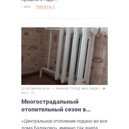
Читать »
1 МИН
25 ОКТЯБРЯ В 08:54 —
ВАЖНОЕ
,
ГОРОД
,
ЖКХ
,
ЛЮДИ
— 👁
930 —
Многострадальный
отопительный сезон в
Балаково. Жители города
«Центральное отопление подано во все
продолжают мерзнуть
дома Балаково», именно так вчера