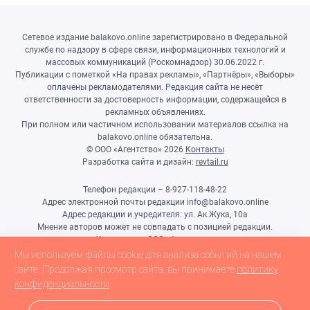
Сетевое издание balakovo.online зарегистрировано в Федеральной
службе по надзору в сфере связи, информационных технологий и
массовых коммуникаций (Роскомнадзор) 30.06.2022 г.
Публикации с пометкой «На правах рекламы», «Партнёры», «Выборы»
оплачены рекламодателями. Редакция сайта не несёт
ответственности за достоверность информации, содержащейся в
рекламных объявлениях.
При полном или частичном использовании материалов ссылка на
balakovo.online обязательна.
© ООО «Агентство»
2026
Контакты
Разработка сайта и дизайн:
revtail.ru
Телефон редакции – 8-927-118-48-22
Адрес электронной почты редакции info@balakovo.online
Адрес редакции и учредителя: ул. Ак.Жука, 10а
Мнение авторов может не совпадать с позицией редакции.
Учредитель: ООО «Агентство»
Гл.редактор Ивлиева Н.Н.
Мы используем файлы cookie для анализа событий на нашем
Настоящий ресурс может содержать материалы 18+
сайте. Продолжая просмотр сайта, вы принимаете
политику
конфиденциальности