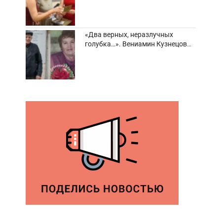
«Два верных, неразлучных
голубка…». Вениамин Кузнецов
вспоминает о своей супруге