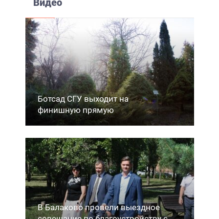
Видео
Ботсад СГУ выходит на
финишную прямую
В Балаково провели выездное
совещание по благоустройству с