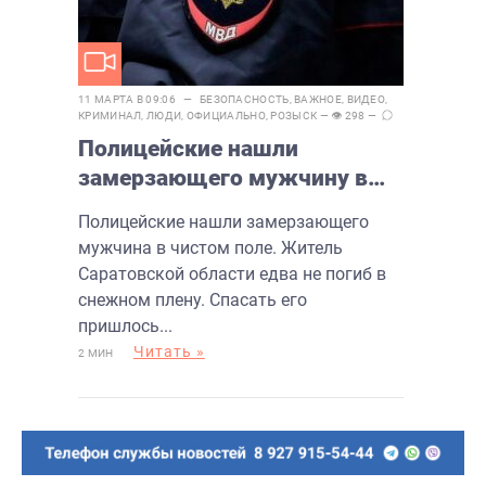
11 МАРТА В 09:06 —
БЕЗОПАСНОСТЬ
,
ВАЖНОЕ
,
ВИДЕО
,
КРИМИНАЛ
,
ЛЮДИ
,
ОФИЦИАЛЬНО
,
РОЗЫСК
— 👁 298 —
Полицейские нашли
замерзающего мужчину в
чистом поле
Полицейские нашли замерзающего
мужчина в чистом поле. Житель
Саратовской области едва не погиб в
снежном плену. Спасать его
пришлось...
Читать »
2 МИН