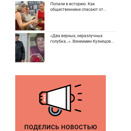
Попали в историю. Как
общественники спасают от
забвения старинные фотоархивы
«Два верных, неразлучных
голубка…». Вениамин Кузнецов
вспоминает о своей супруге