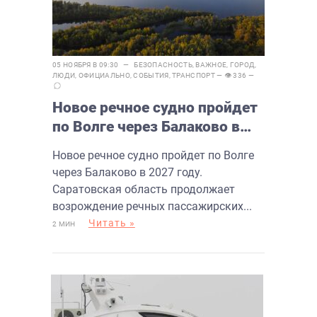
05 НОЯБРЯ В 09:30 —
БЕЗОПАСНОСТЬ
,
ВАЖНОЕ
,
ГОРОД
,
ЛЮДИ
,
ОФИЦИАЛЬНО
,
СОБЫТИЯ
,
ТРАНСПОРТ
— 👁 336 —
Новое речное судно пройдет
по Волге через Балаково в
2027 году
Новое речное судно пройдет по Волге
через Балаково в 2027 году.
Саратовская область продолжает
возрождение речных пассажирских...
Читать »
2 МИН