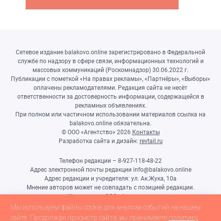
Сетевое издание balakovo.online зарегистрировано в Федеральной
службе по надзору в сфере связи, информационных технологий и
массовых коммуникаций (Роскомнадзор) 30.06.2022 г.
Публикации с пометкой «На правах рекламы», «Партнёры», «Выборы»
оплачены рекламодателями. Редакция сайта не несёт
ответственности за достоверность информации, содержащейся в
рекламных объявлениях.
При полном или частичном использовании материалов ссылка на
balakovo.online обязательна.
© ООО «Агентство»
2026
Контакты
Разработка сайта и дизайн:
revtail.ru
Телефон редакции – 8-927-118-48-22
Адрес электронной почты редакции info@balakovo.online
Адрес редакции и учредителя: ул. Ак.Жука, 10а
Мнение авторов может не совпадать с позицией редакции.
Учредитель: ООО «Агентство»
Гл.редактор Ивлиева Н.Н.
Мы используем файлы cookie для анализа событий на нашем
Настоящий ресурс может содержать материалы 18+
сайте. Продолжая просмотр сайта, вы принимаете
политику