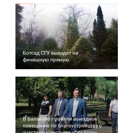
Ботсад СГУ выходит на
финишную прямую
В Балаково провели выездное
совещание по благоустройству с
участием компании «ФосАгро»