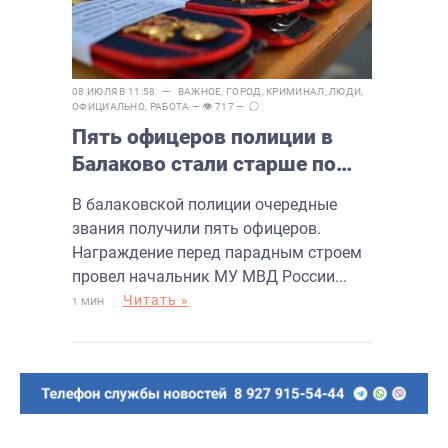
08 ИЮЛЯ В 11:58 —
ВАЖНОЕ
,
ГОРОД
,
КРИМИНАЛ
,
ЛЮДИ
,
ОФИЦИАЛЬНО
,
РАБОТА
— 👁 717 —
Пять офицеров полиции в
Балаково стали старше по
званию
В балаковской полиции очередные
звания получили пять офицеров.
Награждение перед парадным строем
провел начальник МУ МВД России...
Читать »
1 МИН