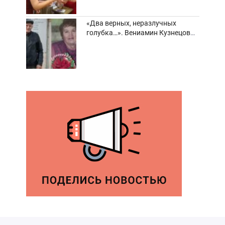
«Два верных, неразлучных
голубка…». Вениамин Кузнецов
вспоминает о своей супруге