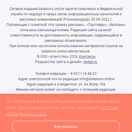
Сетевое издание balakovo.online зарегистрировано в Федеральной
службе по надзору в сфере связи, информационных технологий и
массовых коммуникаций (Роскомнадзор) 30.06.2022 г.
Публикации с пометкой «На правах рекламы», «Партнёры», «Выборы»
оплачены рекламодателями. Редакция сайта не несёт
ответственности за достоверность информации, содержащейся в
рекламных объявлениях.
При полном или частичном использовании материалов ссылка на
balakovo.online обязательна.
© ООО «Агентство»
2026
Контакты
Разработка сайта и дизайн:
revtail.ru
Телефон редакции – 8-927-118-48-22
Адрес электронной почты редакции info@balakovo.online
Адрес редакции и учредителя: ул. Ак.Жука, 10а
Мнение авторов может не совпадать с позицией редакции.
Учредитель: ООО «Агентство»
Гл.редактор Ивлиева Н.Н.
Мы используем файлы cookie для анализа событий на нашем
Настоящий ресурс может содержать материалы 18+
сайте. Продолжая просмотр сайта, вы принимаете
политику
конфиденциальности
Все понятно