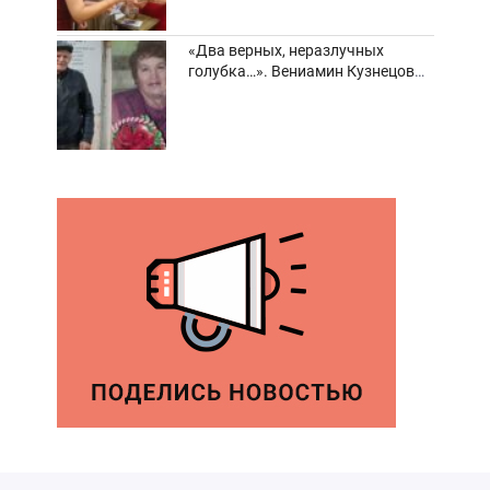
«Два верных, неразлучных
голубка…». Вениамин Кузнецов
вспоминает о своей супруге