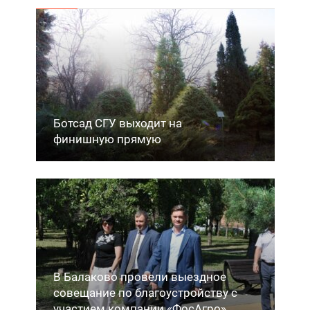
Ботсад СГУ выходит на
финишную прямую
В Балаково провели выездное
совещание по благоустройству с
участием компании «ФосАгро»