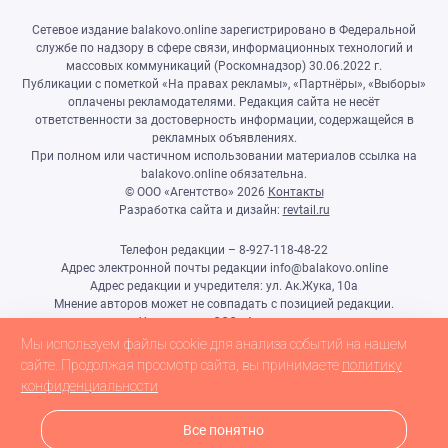
Сетевое издание balakovo.online зарегистрировано в Федеральной
службе по надзору в сфере связи, информационных технологий и
массовых коммуникаций (Роскомнадзор) 30.06.2022 г.
Публикации с пометкой «На правах рекламы», «Партнёры», «Выборы»
оплачены рекламодателями. Редакция сайта не несёт
ответственности за достоверность информации, содержащейся в
рекламных объявлениях.
При полном или частичном использовании материалов ссылка на
balakovo.online обязательна.
© ООО «Агентство»
2026
Контакты
Разработка сайта и дизайн:
revtail.ru
Телефон редакции – 8-927-118-48-22
Адрес электронной почты редакции info@balakovo.online
Адрес редакции и учредителя: ул. Ак.Жука, 10а
Мнение авторов может не совпадать с позицией редакции.
Учредитель: ООО «Агентство»
Гл.редактор Ивлиева Н.Н.
Мы используем файлы cookie для анализа событий на нашем
Настоящий ресурс может содержать материалы 18+
сайте. Продолжая просмотр сайта, вы принимаете
политику
конфиденциальности
Все понятно