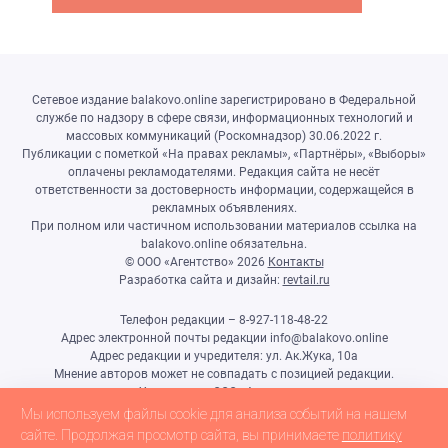
Сетевое издание balakovo.online зарегистрировано в Федеральной
службе по надзору в сфере связи, информационных технологий и
массовых коммуникаций (Роскомнадзор) 30.06.2022 г.
Публикации с пометкой «На правах рекламы», «Партнёры», «Выборы»
оплачены рекламодателями. Редакция сайта не несёт
ответственности за достоверность информации, содержащейся в
рекламных объявлениях.
При полном или частичном использовании материалов ссылка на
balakovo.online обязательна.
© ООО «Агентство»
2026
Контакты
Разработка сайта и дизайн:
revtail.ru
Телефон редакции – 8-927-118-48-22
Адрес электронной почты редакции info@balakovo.online
Адрес редакции и учредителя: ул. Ак.Жука, 10а
Мнение авторов может не совпадать с позицией редакции.
Учредитель: ООО «Агентство»
Гл.редактор Ивлиева Н.Н.
Мы используем файлы cookie для анализа событий на нашем
Настоящий ресурс может содержать материалы 18+
сайте. Продолжая просмотр сайта, вы принимаете
политику