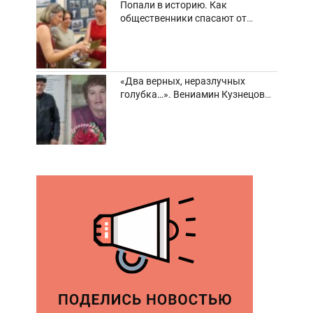
Попали в историю. Как
общественники спасают от
забвения старинные фотоархивы
«Два верных, неразлучных
голубка…». Вениамин Кузнецов
вспоминает о своей супруге