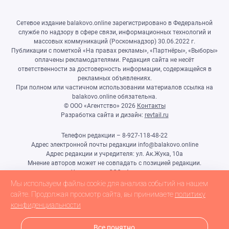
Сетевое издание balakovo.online зарегистрировано в Федеральной
службе по надзору в сфере связи, информационных технологий и
массовых коммуникаций (Роскомнадзор) 30.06.2022 г.
Публикации с пометкой «На правах рекламы», «Партнёры», «Выборы»
оплачены рекламодателями. Редакция сайта не несёт
ответственности за достоверность информации, содержащейся в
рекламных объявлениях.
При полном или частичном использовании материалов ссылка на
balakovo.online обязательна.
© ООО «Агентство»
2026
Контакты
Разработка сайта и дизайн:
revtail.ru
Телефон редакции – 8-927-118-48-22
Адрес электронной почты редакции info@balakovo.online
Адрес редакции и учредителя: ул. Ак.Жука, 10а
Мнение авторов может не совпадать с позицией редакции.
Учредитель: ООО «Агентство»
Гл.редактор Ивлиева Н.Н.
Мы используем файлы cookie для анализа событий на нашем
Настоящий ресурс может содержать материалы 18+
сайте. Продолжая просмотр сайта, вы принимаете
политику
конфиденциальности
Все понятно