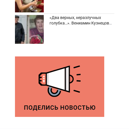
«Два верных, неразлучных
голубка…». Вениамин Кузнецов
вспоминает о своей супруге