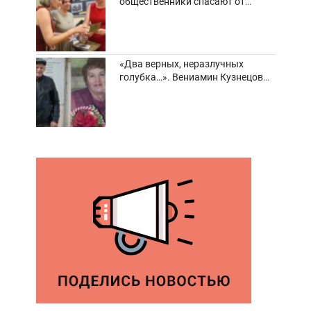
общественники спасают от
забвения старинные фотоархивы
«Два верных, неразлучных
голубка…». Вениамин Кузнецов
вспоминает о своей супруге