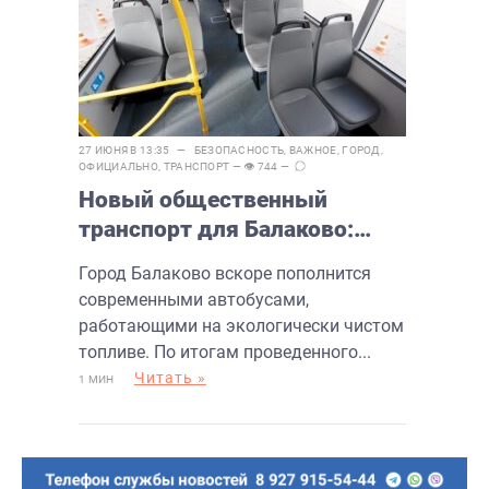
27 ИЮНЯ В 13:35 —
БЕЗОПАСНОСТЬ
,
ВАЖНОЕ
,
ГОРОД
,
ОФИЦИАЛЬНО
,
ТРАНСПОРТ
— 👁 744 —
Новый общественный
транспорт для Балаково:
первые экологичные
Город Балаково вскоре пополнится
автобусы приедут в конце
современными автобусами,
лета
работающими на экологически чистом
топливе. По итогам проведенного...
Читать »
1 МИН