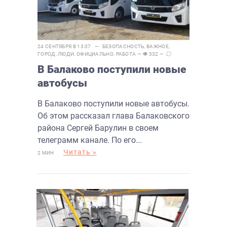
24 СЕНТЯБРЯ В 13:37 —
БЕЗОПАСНОСТЬ
,
ВАЖНОЕ
,
ГОРОД
,
ЛЮДИ
,
ОФИЦИАЛЬНО
,
РАБОТА
— 👁 332 —
В Балаково поступили новые
автобусы
В Балаково поступили новые автобусы.
Об этом рассказал глава Балаковского
района Сергей Барулин в своем
телеграмм канале. По его...
Читать »
2 МИН