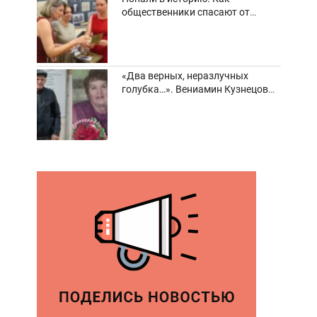
общественники спасают от
забвения старинные фотоархивы
«Два верных, неразлучных
голубка…». Вениамин Кузнецов
вспоминает о своей супруге