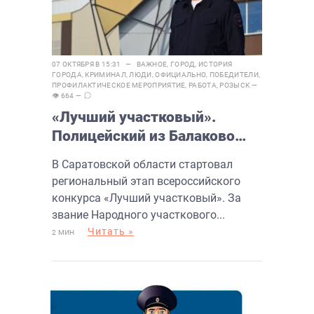
07 ОКТЯБРЯ В 15:31 —
ВАЖНОЕ
,
ГОРОД
,
ИСТОРИЯ
ГОРОДА
,
КРИМИНАЛ
,
ЛЮДИ
,
ОФИЦИАЛЬНО
,
ПОБЕДИТЕЛИ
,
ПРОФИЛАКТИЧЕСКОЕ МЕРОПРИЯТИЕ
,
РАБОТА
,
РОЗЫСК
—
👁 664 —
«Лучший участковый».
Полицейский из Балаково
участвует в конкурсе
В Саратовской области стартовал
региональный этап всероссийского
конкурса «Лучший участковый». За
звание Народного участкового...
Читать »
2 МИН