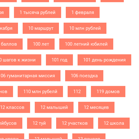
ря
1 тысяча рублей
1 февраля
екабря
10 маршрут
10 млн рублей
 баллов
100 лет
100 летний юбилей
0 шагов к жизни
101 год
101 день рождения
106 гуманитарная миссия
106 поездка
нов
110 млн рубелй
112
119 домов
12 классов
12 малышей
12 месяцев
ейбусов
12 туй
12 участков
12 школа