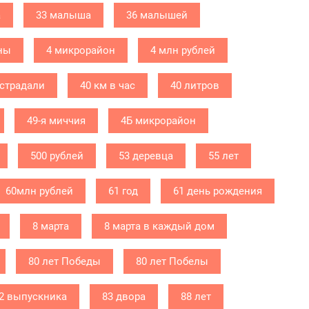
а
33 малыша
36 малышей
ны
4 микрорайон
4 млн рублей
острадали
40 км в час
40 литров
49-я миччия
4Б микрорайон
500 рублей
53 деревца
55 лет
60млн рублей
61 год
61 день рождения
8 марта
8 марта в каждый дом
80 лет Победы
80 лет Побелы
2 выпускника
83 двора
88 лет