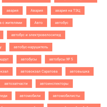
авария
Авария
авария на ТЭЦ
а с жителями
Авто
автобус
автобус и электровелосипед
у
автобус-нарушитель
ршрут
автобусы
автобусы № 5
окзал
автовокзал Саратова
автовышка
автозапчасти
автоинспекторы
леди
автомобили
автомобилисты