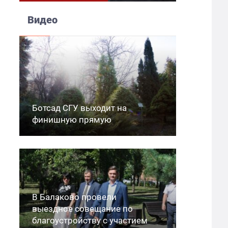
Видео
Ботсад СГУ выходит на
финишную прямую
В Балаково провели
выездное совещание по
благоустройству с участием