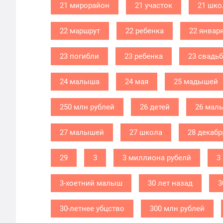
21 мирорайон
21 участок
21 шко
22 маршрут
22 ребенка
22 январ
23 погибли
23 ребенка
23 свадь
24 малыша
24 мая
25 мадышей
250 млн рублей
26 детей
26 мал
27 малышей
27 школа
28 декабр
29
3
3 миллиона рубелй
3
3-хоетний малыш
30 лет назад
3
30-летнее убцство
300 млн рублей