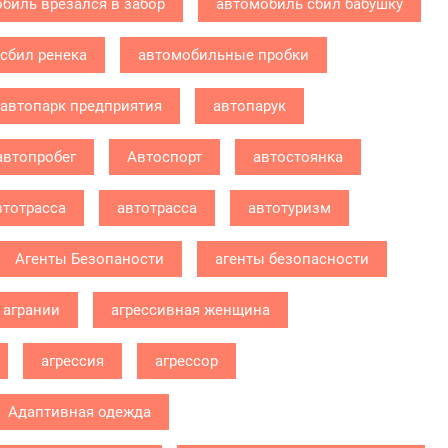
биль врезался в забор
автомобиль сбил бабушку
сбил ренека
автомобильные пробки
автопарк предприятия
автопарук
автопробег
Автоспорт
автостоянка
втотрасса
автотрасса
автотуризм
Агенты Безопаности
агенты безопасности
агрании
агрессивная женщина
агрессия
агрессор
Адаптивная одежда