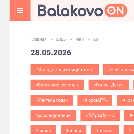
Главная
2026
Май
28
28.05.2026
"Молодежная инициатива"
«Байкальск
«Волжские сезоны»
«Голос. Дети»
«Учитель года»
«ФормАРТ»
«Фос
\расследование
<fkfrjdcrfz F"C
#
1 июля
1 июня
1 июняэ
1 