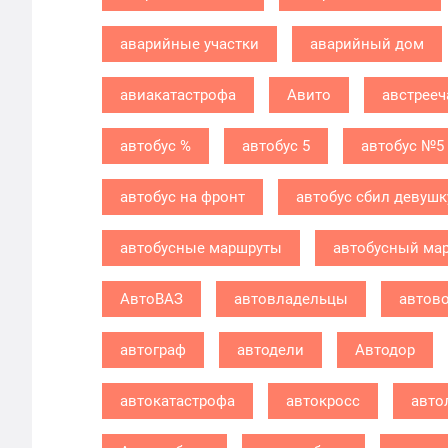
аварийные участки
аварийный дом
авиакатастрофа
Авито
австрееч
автобус %
автобус 5
автобус №5
автобус на фронт
автобус сбил девушк
автобусные маршруты
автобусный ма
АвтоВАЗ
автовладельцы
автов
автограф
автодели
Автодор
автокатастрофа
автокросс
авто