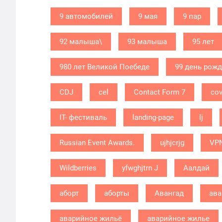
9 автомобилей
9 мая
9 пар
92 малыша\
93 малыша
95 лет
980 лет Великой Поебеде
99 день рож
CDJ
cel
Contact Form 7
cov
IT- фестиваль
landing-page
lj
Russian Event Awards.
ujhjcrjg
VP
Wildberries
yfwghjtrn J
Аалдай
аборт
аборты
Авангад
ава
аварийное жильё
аварийное жилье