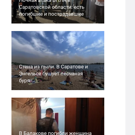
Саратовской области: есть
погибшие и пострадавшие
Стена из пыли. В Саратове и
Энгельсе бушует песчаная
буря
В Балакове погибли женщина