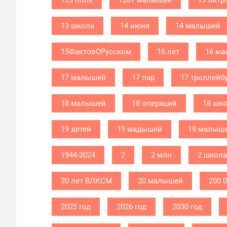
123 полк
1287 малышей
13 литр
13 школа
14 июня
14 малышей
15ФактовОРусском
16 лет
16 м
17 малышей
17 пар
17 троллейб
18 малышей
18 операций
18 шк
19 детей
19 мадышей
19 малыш
1944-2024
2
2 млн
2 школа
20 лет ВЛКСМ
20 малышей
200 
2025 год
2026 год
2030 год