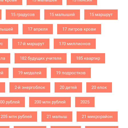
ов крови
13 малышей
13 пенсия
15 градусов
15 малышей
15 маршрут
алышей
17 апреля
17 литров крови
ус
17-й маршрут
170 миллионов
ола
182 будущих учителя
185 квартир
ей
19 медалей
19 подростков
2-й энергоблок
20 детей
20 елок
000 рублей
200 млн рублей
2025
205 млн рублей
21 малыш
21 микрорайон