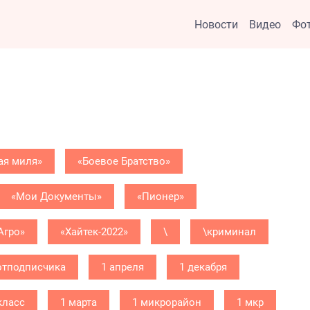
Новости
Видео
Фо
ая миля»
«Боевое Братство»
«Мои Документы»
«Пионер»
Агро»
«Хайтек-2022»
\
\криминал
отподписчика
1 апреля
1 декабря
класс
1 марта
1 микрорайон
1 мкр