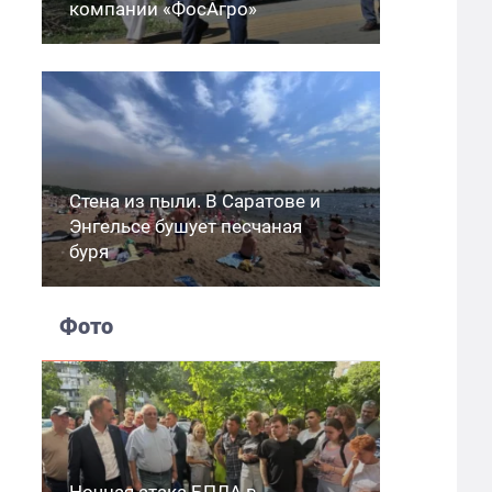
компании «ФосАгро»
Стена из пыли. В Саратове и
Энгельсе бушует песчаная
буря
Фото
Ночная атака БПЛА в