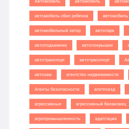
Автомобиль
автомобиль
автомо
автомобиль сбил ребенка
автомобиль 
автомобильный хатор
автопарк
автоподъемник
автопокрышки
автотранспорт
автотраснпорт
А
автохам
агентство недвижимости
Агенты безопасности
агитпоезд
агрессивные
агрессивный балаковец
агропромышленность
адаптация