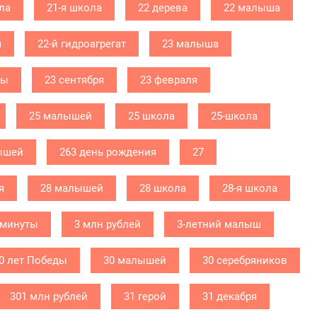
ла
21-я школа
22 дерева
22 малыша
я
22-й гидроагрегат
23 малыша
бы
23 сентября
23 февраля
25 малышей
25 школа
25-школа
ышей
263 день рождения
27
я
28 малышей
28 школа
28-я школа
 минуты
3 млн рублей
3-летний малыш
0 лет Победы
30 малышей
30 серебряников
301 млн рублей
31 герой
31 декабря