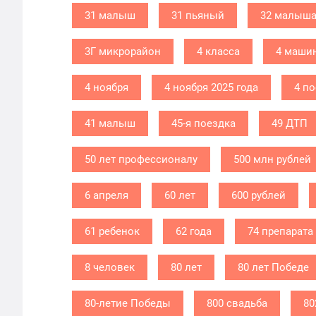
31 малыш
31 пьяный
32 малыш
3Г микрорайон
4 класса
4 маши
4 ноября
4 ноября 2025 года
4 п
41 малыш
45-я поездка
49 ДТП
50 лет профессионалу
500 млн рублей
6 апреля
60 лет
600 рублей
61 ребенок
62 года
74 препарата
8 человек
80 лет
80 лет Победе
80-летие Победы
800 свадьба
80