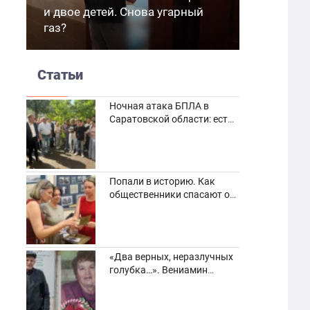
и двое детей. Снова угарный
газ?
Статьи
Ночная атака БПЛА в
Саратовской области: есть
погибшие и пострадавшие
Попали в историю. Как
общественники спасают от
забвения старинные
фотоархивы
«Два верных, неразлучных
голубка…». Вениамин
Кузнецов вспоминает о
своей супруге