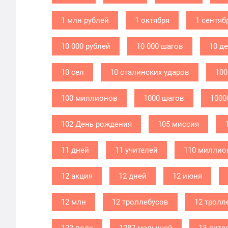
1 млн рублей
1 октября
1 сентяб
10 000 рублей
10 000 шагов
10 д
10 сел
10 сталинских ударов
100
100 миллионов
1000 шагов
1000
102 День рождения
105 миссия
11 дней
11 учителей
110 миллио
12 акция
12 дней
12 июня
12 млн
12 троллебусов
12 тролл