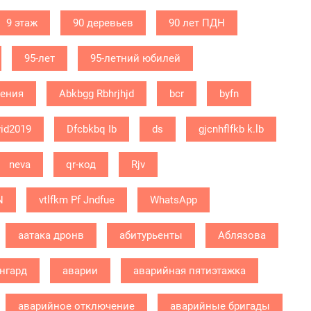
9 этаж
90 деревьев
90 лет ПДН
95-лет
95-летний юбилей
дения
Abkbgg Rbhrjhjd
bcr
byfn
id2019
Dfcbkbq Ib
ds
gjcnhflfkb k.lb
neva
qr-код
Rjv
N
vtlfkm Pf Jndfue
WhatsApp
аатака дронв
абитурьенты
Аблязова
нгард
аварии
аварийная пятиэтажка
аварийное отключение
аварийные бригады