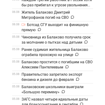
бы раз прибегал к угрозе увольнения
Житель Балаково Дмитрий
06.08
Митрофанов погиб на СВО
Ботсад СГУ выходит на финишную
06.08
прямую
Чиновница из Балаково получила срок
05.08
за молчание о пытках над детьми
Ранее судимая жительница Балаково
05.08
ограбила прохожую на улице
Балаково простится с погибшим на СВО
05.08
Алексеем Пантелеевым
Правительство запретило экспорт
05.08
бензина и дизеля до февраля
Балаковские школьники выиграли
05.08
«Большую перемену»
ЗАГС назвал четыре идеальные даты
05.08
для бракосочетания в сентябре