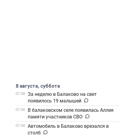
Рекомендуемые материалы:
Обрабатываем, плавим,
прокатываем: новую смену
металлургов вырастят в БПТ
8 августа, суббота
За неделю в Балаково на свет
07.08
появилось 19 малышей
В балаковском селе появилась Аллея
07.08
памяти участников СВО
Автомобиль в Балаково врезался в
07.08
столб