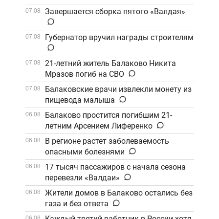
Завершается сборка пятого «Валдая»
07.08
Губернатор вручил награды строителям
07.08
21-летний житель Балаково Никита
07.08
Мразов погиб на СВО
Балаковские врачи извлекли монету из
07.08
пищевода малыша
Балаково простится погибшим 21-
06.08
летним Арсением Лиференко
В регионе растет заболеваемость
06.08
опасными болезнями
17 тысяч пассажиров с начала сезона
06.08
перевезли «Валдаи»
Жители домов в Балаково остались без
06.08
газа и без ответа
Каждый третий работник в России хотя
06.08