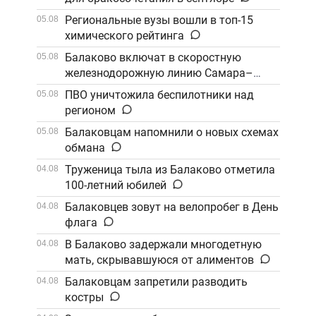
Региональные вузы вошли в топ-15
05.08
химического рейтинга
Балаково включат в скоростную
05.08
железнодорожную линию Самара–
Саратов
ПВО уничтожила беспилотники над
05.08
регионом
Балаковцам напомнили о новых схемах
05.08
обмана
Труженица тыла из Балаково отметила
04.08
100-летний юбилей
Балаковцев зовут на велопробег в День
04.08
флага
В Балаково задержали многодетную
04.08
мать, скрывавшуюся от алиментов
Балаковцам запретили разводить
04.08
костры