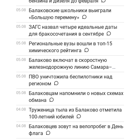
бензина и дизеля до февраля
Балаковские школьники выиграли
05.08
«Большую перемену»
ЗАГС назвал четыре идеальные даты
05.08
для бракосочетания в сентябре
Региональные вузы вошли в топ-15
05.08
химического рейтинга
Балаково включат в скоростную
05.08
железнодорожную линию Самара–
Саратов
ПВО уничтожила беспилотники над
05.08
регионом
Балаковцам напомнили о новых схемах
05.08
обмана
Труженица тыла из Балаково отметила
04.08
100-летний юбилей
Балаковцев зовут на велопробег в День
04.08
флага