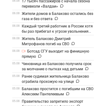
17 тысяч пассажиров с начала сезона
06.08
перевезли «Валдаи»
Жители домов в Балаково остались без
06.08
газа и без ответа
Каждый третий работник в России хотя
06.08
бы раз прибегал к угрозе увольнения
Житель Балаково Дмитрий
06.08
Митрофанов погиб на СВО
Ботсад СГУ выходит на финишную
06.08
прямую
Чиновница из Балаково получила срок
05.08
за молчание о пытках над детьми
Ранее судимая жительница Балаково
05.08
ограбила прохожую на улице
Балаково простится с погибшим на СВО
05.08
Алексеем Пантелеевым
Правительство запретило экспорт
05.08