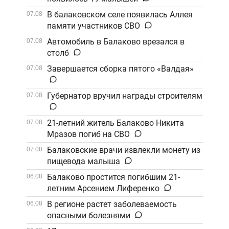
В балаковском селе появилась Аллея
07.08
памяти участников СВО
Автомобиль в Балаково врезался в
07.08
столб
Завершается сборка пятого «Валдая»
07.08
Губернатор вручил награды строителям
07.08
21-летний житель Балаково Никита
07.08
Мразов погиб на СВО
Балаковские врачи извлекли монету из
07.08
пищевода малыша
Балаково простится погибшим 21-
06.08
летним Арсением Лиференко
В регионе растет заболеваемость
06.08
опасными болезнями