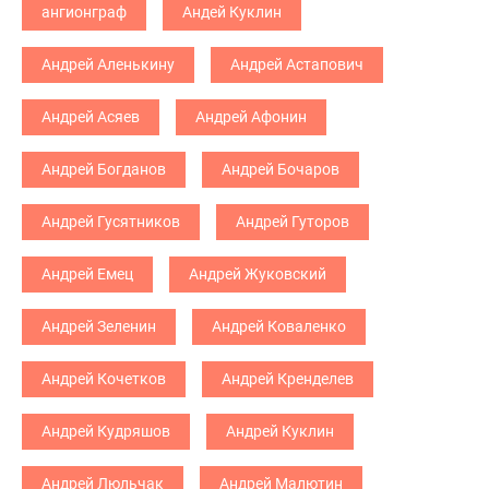
ангионграф
Андей Куклин
Андрей Аленькину
Андрей Астапович
Андрей Асяев
Андрей Афонин
Андрей Богданов
Андрей Бочаров
Андрей Гусятников
Андрей Гуторов
Андрей Емец
Андрей Жуковский
Андрей Зеленин
Андрей Коваленко
Андрей Кочетков
Андрей Кренделев
Андрей Кудряшов
Андрей Куклин
Андрей Люльчак
Андрей Малютин