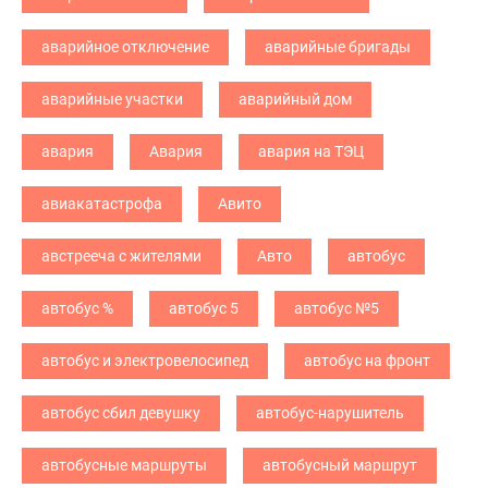
аварийное отключение
аварийные бригады
аварийные участки
аварийный дом
авария
Авария
авария на ТЭЦ
авиакатастрофа
Авито
австрееча с жителями
Авто
автобус
автобус %
автобус 5
автобус №5
автобус и электровелосипед
автобус на фронт
автобус сбил девушку
автобус-нарушитель
автобусные маршруты
автобусный маршрут