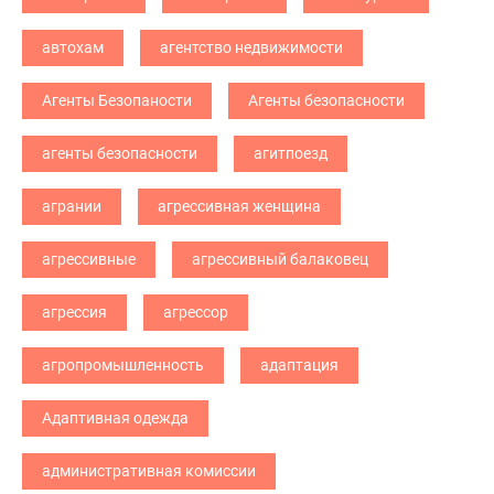
автохам
агентство недвижимости
Агенты Безопаности
Агенты безопасности
агенты безопасности
агитпоезд
агрании
агрессивная женщина
агрессивные
агрессивный балаковец
агрессия
агрессор
агропромышленность
адаптация
Адаптивная одежда
административная комиссии