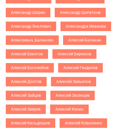
Александр Шорин
Александр Щепетков
Александр Янклович
Александра Иванова
Алексеевка_Балаково
Алексей Балакин
Алексей Бекетов
Алексей Бирюков
Алексей Боголюбов
Алексей Гендилов
Алексей Долгов
Алексей Завьялов
Алексей Зайцев
Алексей Засенцев
Алексей Зверев
Алексей Канин
Алексей Кильдюшов
Алексей Коваленко