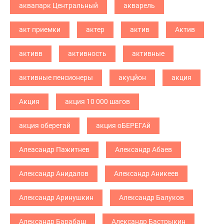
аквапарк Центральный
акварель
акт приемки
актер
актив
Актив
активв
активность
активные
активные пенсионеры
акуцйон
акция
Акция
акция 10 000 шагов
акция оберегай
акция оБЕРЕГАй
Алеасандр Пажитнев
Александр Абаев
Александр Анидалов
Александр Аникеев
Александр Аринушкин
Александр Балуков
Александр Барабаш
Александр Бастрыкин