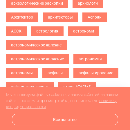
археологические раскопки
архиологи
Архитектор
архитекторы
Аспоян
АССК
астрология
астрономи
астрономическое явление
астрономическое являение
астрономия
астрономы
асфальт
асфальтирование
асфальтова дорога
атака ATACMS
Мы используем файлы cookie для анализа событий на нашем
атака БПЛА
атака дронв
атака дронов
сайте. Продолжая просмотр сайта, вы принимаете
политику
конфиденциальности
атака дронов БПЛА
атака дронов\
Все понятно
атетстаты
Аткарск