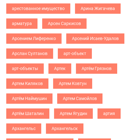
арестованное имущество
Арина Жигачева
арматура
Арсен Саркисов
Арсением Лиференко
Арсений Исаев-Удалов
Арслан Султанов
арт-объект
арт-объекты
Артек
Артём Грязнов
Артем Киляков
Артем Ковтун
Артём Наймушин
Артем Самойлов
Артём Шаталин
Артем Ягудин
артия
Архангельс
Архангельск