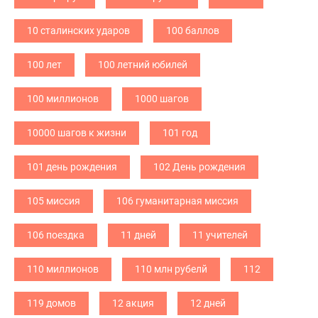
10 сталинских ударов
100 баллов
100 лет
100 летний юбилей
100 миллионов
1000 шагов
10000 шагов к жизни
101 год
101 день рождения
102 День рождения
105 миссия
106 гуманитарная миссия
106 поездка
11 дней
11 учителей
110 миллионов
110 млн рубелй
112
119 домов
12 акция
12 дней