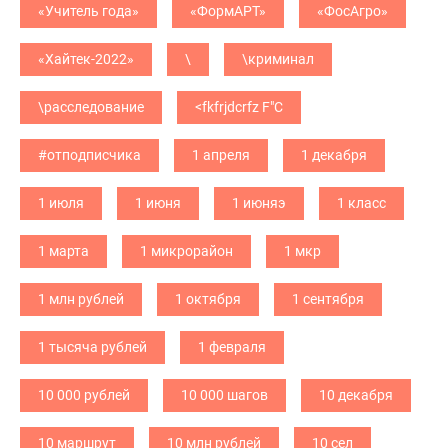
«Учитель года»
«ФормАРТ»
«ФосАгро»
«Хайтек-2022»
\
\криминал
\расследование
<fkfrjdcrfz F"C
#отподписчика
1 апреля
1 декабря
1 июля
1 июня
1 июняэ
1 класс
1 марта
1 микрорайон
1 мкр
1 млн рублей
1 октября
1 сентября
1 тысяча рублей
1 февраля
10 000 рублей
10 000 шагов
10 декабря
10 маршрут
10 млн рублей
10 сел