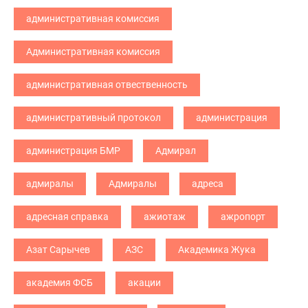
административная комиссия
Административная комиссия
административная отвественность
административный протокол
администрация
администрация БМР
Адмирал
адмиралы
Адмиралы
адреса
адресная справка
ажиотаж
ажропорт
Азат Сарычев
АЗС
Академика Жука
академия ФСБ
акации