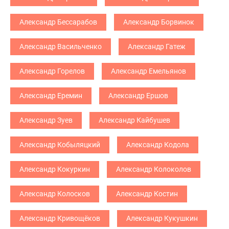
Александр Бессарабов
Александр Борвинок
Александр Васильченко
Александр Гатеж
Александр Горелов
Александр Емельянов
Александр Еремин
Александр Ершов
Александр Зуев
Александр Кайбушев
Александр Кобыляцкий
Александр Кодола
Александр Кокуркин
Александр Колоколов
Александр Колосков
Александр Костин
Александр Кривощёков
Александр Кукушкин