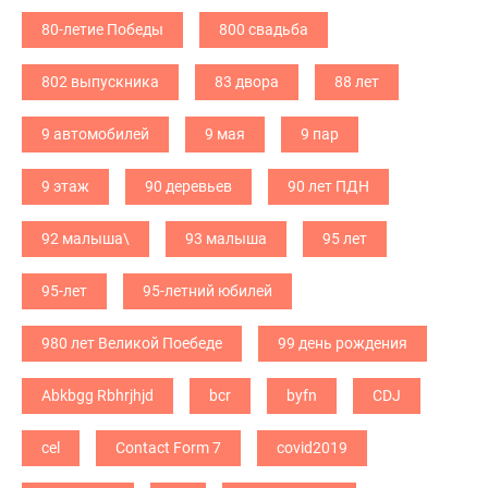
80-летие Победы
800 свадьба
802 выпускника
83 двора
88 лет
9 автомобилей
9 мая
9 пар
9 этаж
90 деревьев
90 лет ПДН
92 малыша\
93 малыша
95 лет
95-лет
95-летний юбилей
980 лет Великой Поебеде
99 день рождения
Abkbgg Rbhrjhjd
bcr
byfn
CDJ
cel
Contact Form 7
covid2019