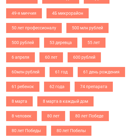
49-я миччия
4Б микрорайон
50 лет профессионалу
500 млн рублей
500 рублей
53 деревца
55 лет
6 апреля
60 лет
600 рублей
60млн рублей
61 год
61 день рождения
61 ребенок
62 года
74 препарата
8 марта
8 марта в каждый дом
8 человек
80 лет
80 лет Победе
80 лет Победы
80 лет Побелы