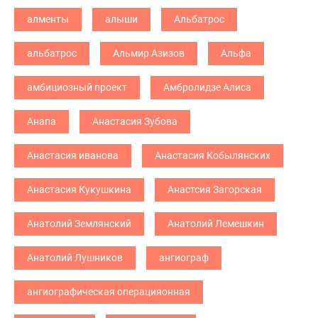
алменты
алыши
Альбатрос
альбатрос
Альмир Азизов
Альфа
амбициозный проект
Амбролидзе Алиса
Анапа
Анастасия Зубова
Анастасия иванова
Анастасия Кобылянских
Анастасия Кукушкина
Анастсия Загорская
Анатолий Землянский
Анатолий Лемешкин
Анатолий Лушников
ангиограф
ангиографическая операцияонная