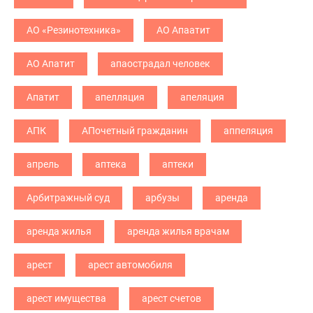
АО «Резинотехника»
АО Апаатит
АО Апатит
апаострадал человек
Апатит
апелляция
апеляция
АПК
АПочетный гражданин
аппеляция
апрель
аптека
аптеки
Арбитражный суд
арбузы
аренда
аренда жилья
аренда жилья врачам
арест
арест автомобиля
арест имущества
арест счетов