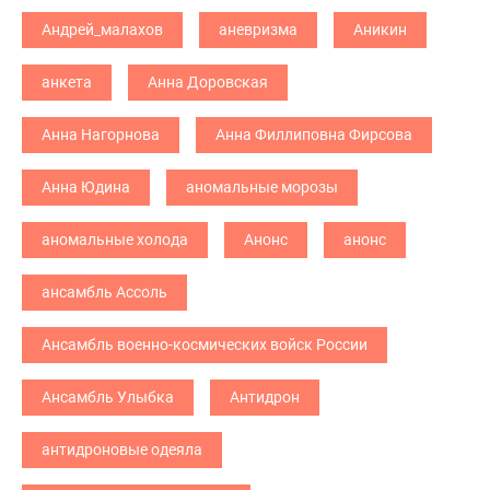
Андрей_малахов
аневризма
Аникин
анкета
Анна Доровская
Анна Нагорнова
Анна Филлиповна Фирсова
Анна Юдина
аномальные морозы
аномальные холода
Анонс
анонс
ансамбль Ассоль
Ансамбль военно-космических войск России
Ансамбль Улыбка
Антидрон
антидроновые одеяла