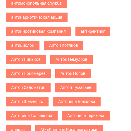
антимонопольная служба
антинаркотическая акция
антиникотиновая компания
антирейтинг
антициклон
Антон Котяков
Антон Линьков
Антон Немудров
Антон Пономарев
Антон Попов
Антон Саломатин
Антон Тумасьев
Антон Шевченко
Антонина Божкова
Антонина Голяшкина
Антонина Терехова
аншлаг
АО «Концерн Росэнергоатом»