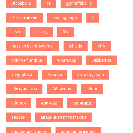
Dfcbkbq Ib
ds
gjcnhflfkb k.lb
IT- фестиваль
landing-page
lj
neva
qr-код
Rjv
Russian Event Awards.
ujhjcrjg
VPN
vtlfkm Pf Jndfue
WhatsApp
Wildberries
yfwghjtrn J
Аалдай
аатака дронв
абитурьенты
Аблязова
аборт
аборты
Авангад
авангард
аварии
аварийная пятиэтажка
аварийное жильё
аварийное жилье