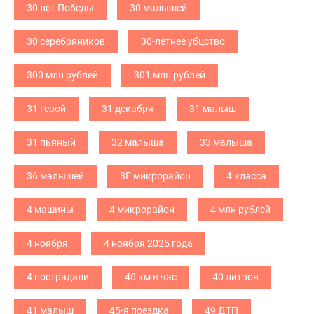
30 лет Победы
30 малышей
30 серебряников
30-летнее убцство
300 млн рублей
301 млн рублей
31 герой
31 декабря
31 малыш
31 пьяный
32 малыша
33 малыша
36 малышей
3Г микрорайон
4 класса
4 машины
4 микрорайон
4 млн рублей
4 ноября
4 ноября 2025 года
4 пострадали
40 км в час
40 литров
41 малыш
45-я поездка
49 ДТП