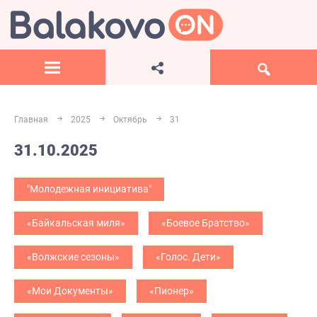
Главная
2025
Октябрь
31
31.10.2025
"Молодежная инициатива"
«Байкальская миля»
«Боевое Братство»
«Волжские сезоны»
«Голос. Дети»
«Мои Документы»
«Пионер»