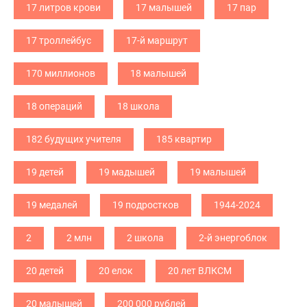
17 литров крови
17 малышей
17 пар
17 троллейбус
17-й маршрут
170 миллионов
18 малышей
18 операций
18 школа
182 будущих учителя
185 квартир
19 детей
19 мадышей
19 малышей
19 медалей
19 подростков
1944-2024
2
2 млн
2 школа
2-й энергоблок
20 детей
20 елок
20 лет ВЛКСМ
20 малышей
200 000 рублей