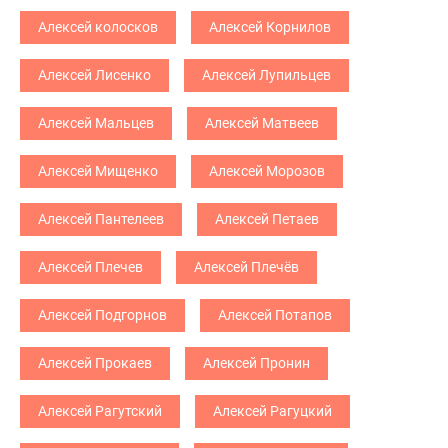
Алексей колосков
Алексей Корнилов
Алексей Лисенко
Алексей Лупильцев
Алексей Мальцев
Алексей Матвеев
Алексей Мищенко
Алексей Морозов
Алексей Пантелеев
Алексей Петаев
Алексей Плечев
Алексей Плечёв
Алексей Подгорнов
Алексей Потапов
Алексей Прокаев
Алексей Пронин
Алексей Рагутский
Алексей Рагуцкий