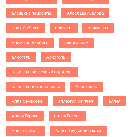
аленькие пациенты
Алеся Цымбалова
Алик Сабрига
алимент
алименты
Алимжан Бикбаев
алкоголизм
алкоголь
Алкоголь
алкоголь нетрезвый водитель
алкогольное опьянение
Алкогооль
Алла Семенова
аллергия на пчёл
аллея
Аллея Героев
аллея Героев
Аллея памяти
Аллея Трудовой славы