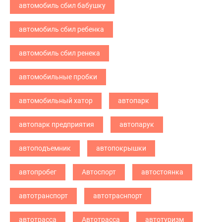
автомобиль сбил бабушку
автомобиль сбил ребенка
автомобиль сбил ренека
автомобильные пробки
автомобильный хатор
автопарк
автопарк предприятия
автопарук
автоподъемник
автопокрышки
автопробег
Автоспорт
автостоянка
автотранспорт
автотраснпорт
автотрасса
Автотрасса
автотуризм