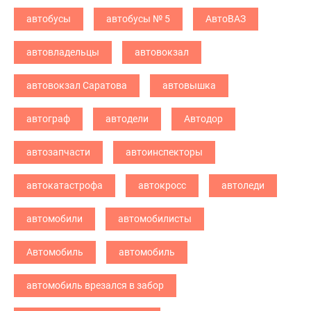
автобусы
автобусы № 5
АвтоВАЗ
автовладельцы
автовокзал
автовокзал Саратова
автовышка
автограф
автодели
Автодор
автозапчасти
автоинспекторы
автокатастрофа
автокросс
автоледи
автомобили
автомобилисты
Автомобиль
автомобиль
автомобиль врезался в забор