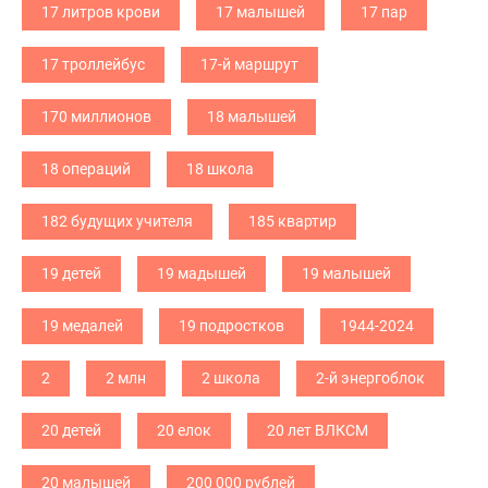
17 литров крови
17 малышей
17 пар
17 троллейбус
17-й маршрут
170 миллионов
18 малышей
18 операций
18 школа
182 будущих учителя
185 квартир
19 детей
19 мадышей
19 малышей
19 медалей
19 подростков
1944-2024
2
2 млн
2 школа
2-й энергоблок
20 детей
20 елок
20 лет ВЛКСМ
20 малышей
200 000 рублей