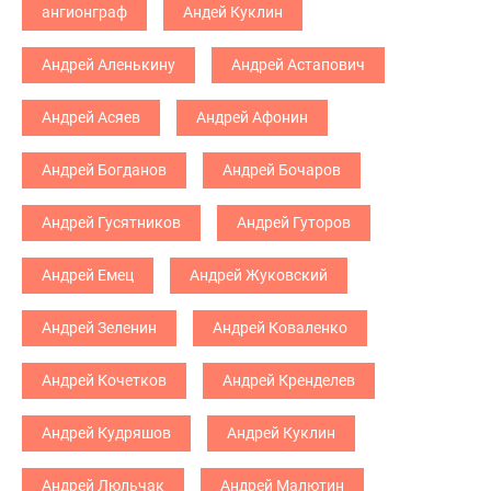
ангионграф
Андей Куклин
Андрей Аленькину
Андрей Астапович
Андрей Асяев
Андрей Афонин
Андрей Богданов
Андрей Бочаров
Андрей Гусятников
Андрей Гуторов
Андрей Емец
Андрей Жуковский
Андрей Зеленин
Андрей Коваленко
Андрей Кочетков
Андрей Кренделев
Андрей Кудряшов
Андрей Куклин
Андрей Люльчак
Андрей Малютин