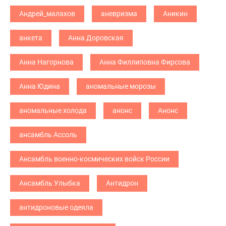
Андрей_малахов
аневризма
Аникин
анкета
Анна Доровская
Анна Нагорнова
Анна Филлиповна Фирсова
Анна Юдина
аномальные морозы
аномальные холода
анонс
Анонс
ансамбль Ассоль
Ансамбль военно-космических войск России
Ансамбль Улыбка
Антидрон
антидроновые одеяла