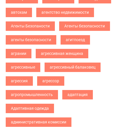
автохам
агентство недвижимости
Агенты Безопаности
Агенты безопасности
агенты безопасности
агитпоезд
агрании
агрессивная женщина
агрессивные
агрессивный балаковец
агрессия
агрессор
агропромышленность
адаптация
Адаптивная одежда
административная комиссии