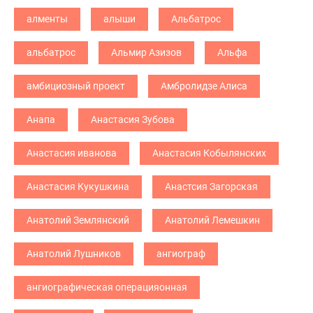
алменты
алыши
Альбатрос
альбатрос
Альмир Азизов
Альфа
амбициозный проект
Амбролидзе Алиса
Анапа
Анастасия Зубова
Анастасия иванова
Анастасия Кобылянских
Анастасия Кукушкина
Анастсия Загорская
Анатолий Землянский
Анатолий Лемешкин
Анатолий Лушников
ангиограф
ангиографическая операцияонная