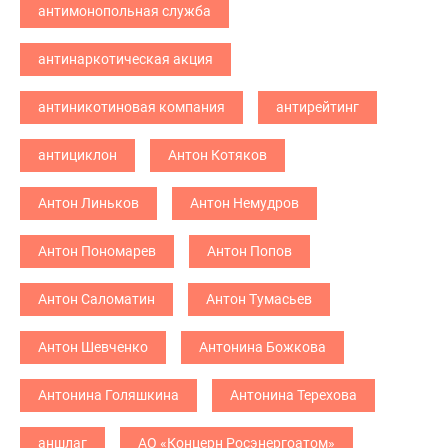
антимонопольная служба
антинаркотическая акция
антиникотиновая компания
антирейтинг
антициклон
Антон Котяков
Антон Линьков
Антон Немудров
Антон Пономарев
Антон Попов
Антон Саломатин
Антон Тумасьев
Антон Шевченко
Антонина Божкова
Антонина Голяшкина
Антонина Терехова
аншлаг
АО «Концерн Росэнергоатом»