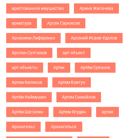
арестованное имущество
Арина Жигачева
арматура
Арсен Саркисов
Арсением Лиференко
Арсений Исаев-Удалов
Арслан Султанов
арт-объект
арт-объекты
Артек
Артём Грязнов
Артем Киляков
Артем Ковтун
Артём Наймушин
Артем Самойлов
Артём Шаталин
Артем Ягудин
артия
Архангельс
Архангельск