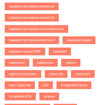
административная комиссия
Административная комиссия
административная отвественность
административный протокол
администрация
администрация БМР
Адмирал
адмиралы
Адмиралы
адреса
адресная справка
ажиотаж
ажропорт
Азат Сарычев
АЗС
Академика Жука
академия ФСБ
акации