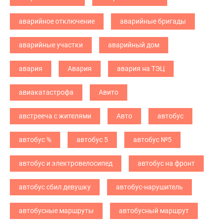
аварийное отключение
аварийные бригады
аварийные участки
аварийный дом
авария
Авария
авария на ТЭЦ
авиакатастрофа
Авито
австрееча с жителями
Авто
автобус
автобус %
автобус 5
автобус №5
автобус и электровелосипед
автобус на фронт
автобус сбил девушку
автобус-нарушитель
автобусные маршруты
автобусный маршрут