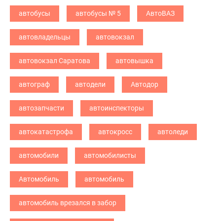
автобусы
автобусы № 5
АвтоВАЗ
автовладельцы
автовокзал
автовокзал Саратова
автовышка
автограф
автодели
Автодор
автозапчасти
автоинспекторы
автокатастрофа
автокросс
автоледи
автомобили
автомобилисты
Автомобиль
автомобиль
автомобиль врезался в забор