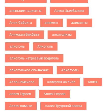
аленькие пациенты
Алеся Цымбалова
Алик Сабрига
алимент
алименты
Алимжан Бикбаев
алкоголизм
алкоголь
Алкоголь
алкоголь нетрезвый водитель
алкогольное опьянение
Алкогооль
Алла Семенова
аллергия на пчёл
аллея
аллея Героев
Аллея Героев
Аллея памяти
Аллея Трудовой славы