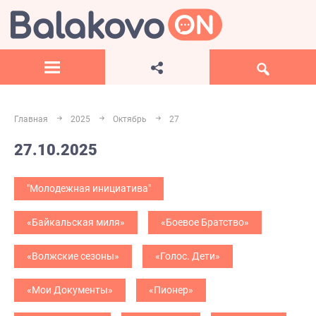
Главная
2025
Октябрь
27
27.10.2025
"Молодежная инициатива"
«Байкальская миля»
«Боевое Братство»
«Волжские сезоны»
«Голос. Дети»
«Мои Документы»
«Пионер»