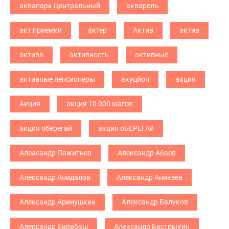
аквапарк Центральный
акварель
акт приемки
актер
Актив
актив
активв
активность
активные
активные пенсионеры
акуцйон
акция
Акция
акция 10 000 шагов
акция оберегай
акция оБЕРЕГАй
Алеасандр Пажитнев
Александр Абаев
Александр Анидалов
Александр Аникеев
Александр Аринушкин
Александр Балуков
Александр Барабаш
Александр Бастрыкин