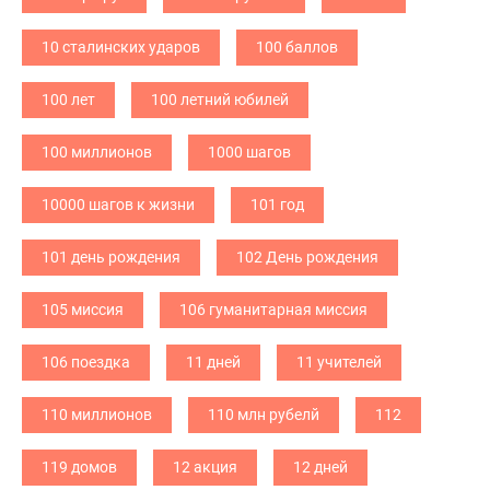
10 сталинских ударов
100 баллов
100 лет
100 летний юбилей
100 миллионов
1000 шагов
10000 шагов к жизни
101 год
101 день рождения
102 День рождения
105 миссия
106 гуманитарная миссия
106 поездка
11 дней
11 учителей
110 миллионов
110 млн рубелй
112
119 домов
12 акция
12 дней