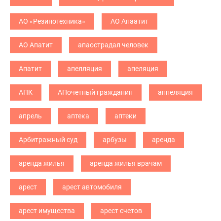
АО «Резинотехника»
АО Апаатит
АО Апатит
апаострадал человек
Апатит
апелляция
апеляция
АПК
АПочетный гражданин
аппеляция
апрель
аптека
аптеки
Арбитражный суд
арбузы
аренда
аренда жилья
аренда жилья врачам
арест
арест автомобиля
арест имущества
арест счетов