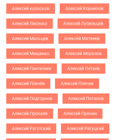
Алексей колосков
Алексей Корнилов
Алексей Лисенко
Алексей Лупильцев
Алексей Мальцев
Алексей Матвеев
Алексей Мищенко
Алексей Морозов
Алексей Пантелеев
Алексей Петаев
Алексей Плечёв
Алексей Плечев
Алексей Подгорнов
Алексей Потапов
Алексей Прокаев
Алексей Пронин
Алексей Рагутский
Алексей Рагуцкий