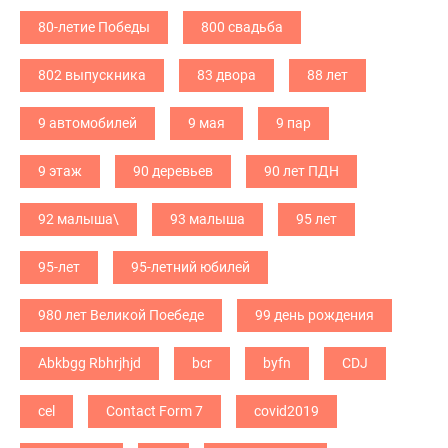
80-летие Победы
800 свадьба
802 выпускника
83 двора
88 лет
9 автомобилей
9 мая
9 пар
9 этаж
90 деревьев
90 лет ПДН
92 малыша\
93 малыша
95 лет
95-лет
95-летний юбилей
980 лет Великой Поебеде
99 день рождения
Abkbgg Rbhrjhjd
bcr
byfn
CDJ
cel
Contact Form 7
covid2019