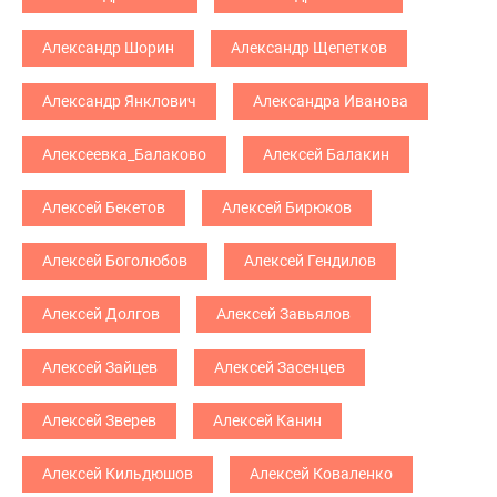
Александр Шорин
Александр Щепетков
Александр Янклович
Александра Иванова
Алексеевка_Балаково
Алексей Балакин
Алексей Бекетов
Алексей Бирюков
Алексей Боголюбов
Алексей Гендилов
Алексей Долгов
Алексей Завьялов
Алексей Зайцев
Алексей Засенцев
Алексей Зверев
Алексей Канин
Алексей Кильдюшов
Алексей Коваленко