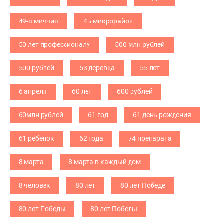
49-я миччия
4Б микрорайон
50 лет профессионалу
500 млн рублей
500 рублей
53 деревца
55 лет
6 апреля
60 лет
600 рублей
60млн рублей
61 год
61 день рождения
61 ребенок
62 года
74 препарата
8 марта
8 марта в каждый дом
8 человек
80 лет
80 лет Победе
80 лет Победы
80 лет Побелы