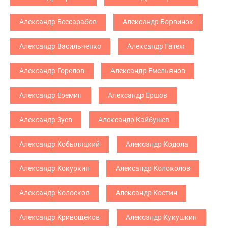
Александр Бессарабов
Александр Борвинок
Александр Васильченко
Александр Гатеж
Александр Горелов
Александр Емельянов
Александр Еремин
Александр Ершов
Александр Зуев
Александр Кайбушев
Александр Кобыляцкий
Александр Кодола
Александр Кокуркин
Александр Колоколов
Александр Колосков
Александр Костин
Александр Кривощёков
Александр Кукушкин