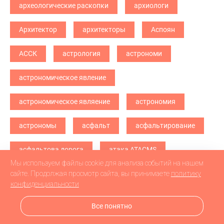
археологические раскопки
архиологи
Архитектор
архитекторы
Аспоян
АССК
астрология
астрономи
астрономическое явление
астрономическое являение
астрономия
астрономы
асфальт
асфальтирование
асфальтова дорога
атака ATACMS
Мы используем файлы cookie для анализа событий на нашем
атака БПЛА
атака дронв
атака дронов
сайте. Продолжая просмотр сайта, вы принимаете
политику
конфиденциальности
атака дронов БПЛА
атака дронов\
Все понятно
атетстаты
Аткарск