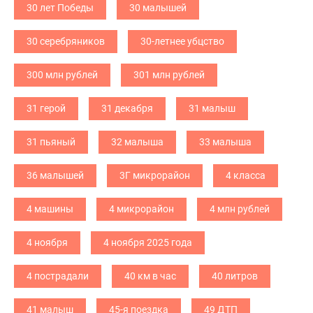
30 лет Победы
30 малышей
30 серебряников
30-летнее убцство
300 млн рублей
301 млн рублей
31 герой
31 декабря
31 малыш
31 пьяный
32 малыша
33 малыша
36 малышей
3Г микрорайон
4 класса
4 машины
4 микрорайон
4 млн рублей
4 ноября
4 ноября 2025 года
4 пострадали
40 км в час
40 литров
41 малыш
45-я поездка
49 ДТП