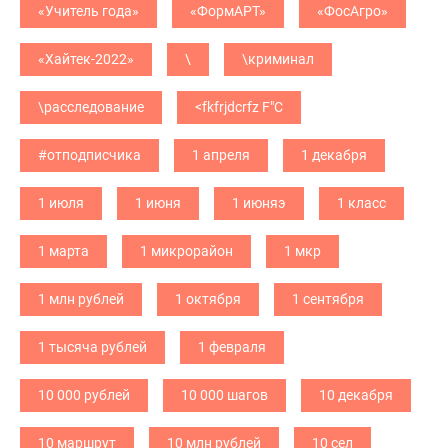
«Учитель года»
«ФормАРТ»
«ФосАгро»
«Хайтек-2022»
\
\криминал
\расследование
<fkfrjdcrfz F"C
#отподписчика
1 апреля
1 декабря
1 июля
1 июня
1 июняэ
1 класс
1 марта
1 микрорайон
1 мкр
1 млн рублей
1 октября
1 сентября
1 тысяча рублей
1 февраля
10 000 рублей
10 000 шагов
10 декабря
10 маршрут
10 млн рублей
10 сел