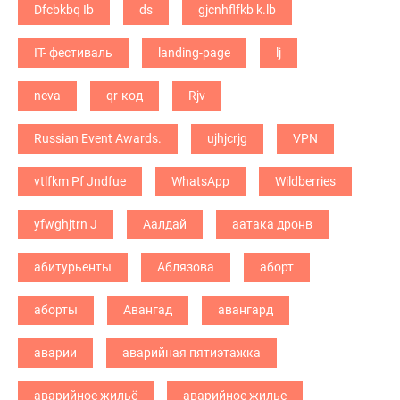
Dfcbkbq Ib
ds
gjcnhflfkb k.lb
IT- фестиваль
landing-page
lj
neva
qr-код
Rjv
Russian Event Awards.
ujhjcrjg
VPN
vtlfkm Pf Jndfue
WhatsApp
Wildberries
yfwghjtrn J
Аалдай
аатака дронв
абитурьенты
Аблязова
аборт
аборты
Авангад
авангард
аварии
аварийная пятиэтажка
аварийное жильё
аварийное жилье