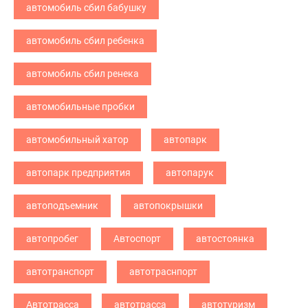
автомобиль сбил бабушку
автомобиль сбил ребенка
автомобиль сбил ренека
автомобильные пробки
автомобильный хатор
автопарк
автопарк предприятия
автопарук
автоподъемник
автопокрышки
автопробег
Автоспорт
автостоянка
автотранспорт
автотраснпорт
Автотрасса
автотрасса
автотуризм