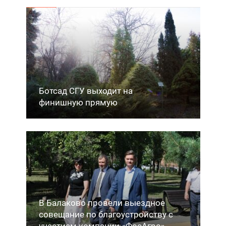
Ботсад СГУ выходит на
финишную прямую
В Балаково провели выездное
совещание по благоустройству с
участием компании «ФосАгро»