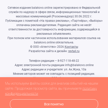
Сетевое издание balakovo.online зарегистрировано в Федеральной
службе по надзору в сфере связи, информационных технологий и
массовых коммуникаций (Роскомнадзор) 30.06.2022 г.
Публикации с пометкой «На правах рекламы», «Партнёры», «Выборы»
оплачены рекламодателями. Редакция сайта не несёт
ответственности за достоверность информации, содержащейся в
рекламных объявлениях.
При полном или частичном использовании материалов ссылка на
balakovo.online обязательна.
© ООО «Агентство»
2026
Контакты
Разработка сайта и дизайн:
revtail.ru
Телефон редакции – 8-927-118-48-22
Адрес электронной почты редакции info@balakovo.online
Адрес редакции и учредителя: ул. Ак.Жука, 10а
Мнение авторов может не совпадать с позицией редакции.
Учредитель: ООО «Агентство»
Гл.редактор Ивлиева Н.Н.
Мы используем файлы cookie для анализа событий на нашем
Настоящий ресурс может содержать материалы 18+
сайте. Продолжая просмотр сайта, вы принимаете
политику
конфиденциальности
Все понятно