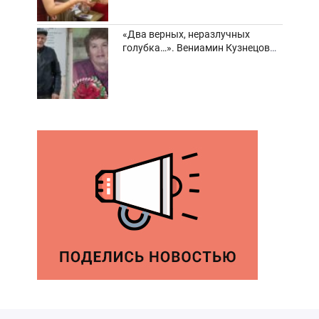
«Два верных, неразлучных
голубка…». Вениамин Кузнецов
вспоминает о своей супруге